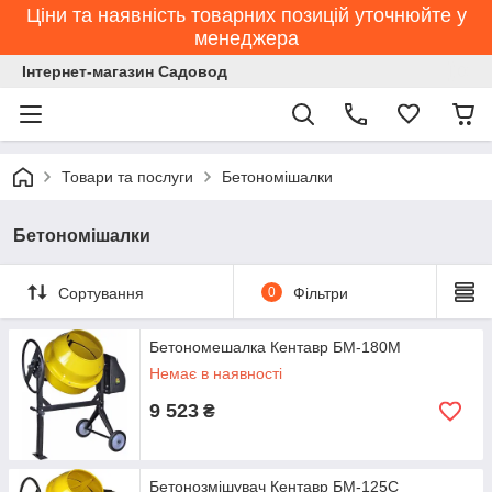
Ціни та наявність товарних позицій уточнюйте у
менеджера
Інтернет-магазин Садовод
Товари та послуги
Бетономішалки
Бетономішалки
Сортування
0
Фільтри
Бетономешалка Кентавр БМ-180М
Немає в наявності
9 523
₴
Бетонозмішувач Кентавр БМ-125С