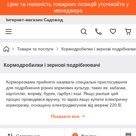
Ціни та наявність товарних позицій уточнюйте у
менеджера
Інтернет-магазин Садовод
Товари та послуги
Кормодробилки і зернові подрібнюва
Кормодробилки і зернові подрібнювачі
Корморезками прийнято називати спеціальні пристосування
для подрібнення різних кормових культур, таких як: кабачки,
картоплю, моркву, буряк, гарбуз і інші. Якщо раніше цей
процес проводився вручну, то зараз якщо купити електричну
корморезку, оснащену електродвигуном від мережі 220 В,
нарізка овочів відбувається легко і без особливих фізичних
Показати все
витрат, займає менше часу. Даний агрегат ідеально підійде
для використання в приватних і невеликих фермерських
господарствах.
Сортування
0
Фільтри