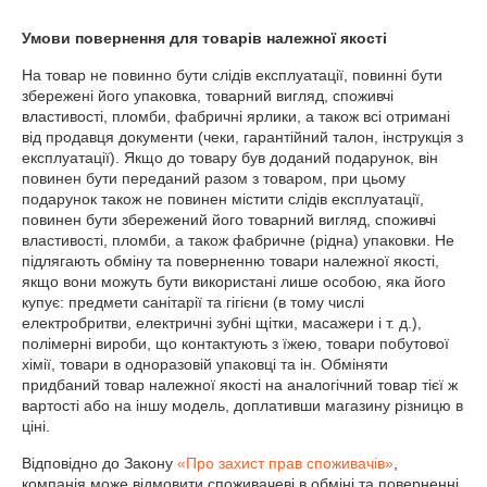
Умови повернення для товарів належної якості
На товар не повинно бути слідів експлуатації, повинні бути 
збережені його упаковка, товарний вигляд, споживчі 
властивості, пломби, фабричні ярлики, а також всі отримані 
від продавця документи (чеки, гарантійний талон, інструкція з 
експлуатації). Якщо до товару був доданий подарунок, він 
повинен бути переданий разом з товаром, при цьому 
подарунок також не повинен містити слідів експлуатації, 
повинен бути збережений його товарний вигляд, споживчі 
властивості, пломби, а також фабричне (рідна) упаковки. Не 
підлягають обміну та поверненню товари належної якості, 
якщо вони можуть бути використані лише особою, яка його 
купує: предмети санітарії та гігієни (в тому числі 
електробритви, електричні зубні щітки, масажери і т. д.), 
полімерні вироби, що контактують з їжею, товари побутової 
хімії, товари в одноразовій упаковці та ін. Обміняти 
придбаний товар належної якості на аналогічний товар тієї ж 
вартості або на іншу модель, доплативши магазину різницю в 
ціні.
Відповідно до Закону
«Про захист прав споживачів»
,
компанія може відмовити споживачеві в обміні та поверненні