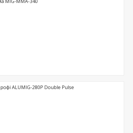
ма MIG-ММА-340
офі ALUMIG-280P Double Pulse