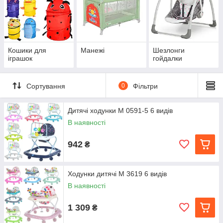
Кошики для
Манежі
Шезлонги
іграшок
гойдалки
Сортування
0
Фільтри
Дитячі ходунки M 0591-5 6 видів
В наявності
942
₴
Ходунки дитячі M 3619 6 видів
В наявності
1 309
₴