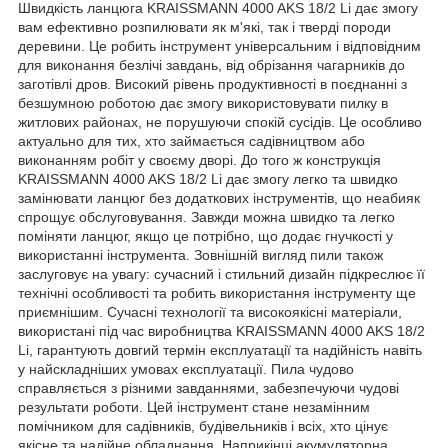
Швидкість ланцюга KRAISSMANN 4000 AKS 18/2 Li дає змогу
вам ефективно розпилювати як м'які, так і тверді породи
деревини. Це робить інструмент універсальним і відповідним
для виконання безлічі завдань, від обрізання чагарників до
заготівлі дров. Високий рівень продуктивності в поєднанні з
безшумною роботою дає змогу використовувати пилку в
житлових районах, не порушуючи спокій сусідів. Це особливо
актуально для тих, хто займається садівництвом або
виконанням робіт у своєму дворі. До того ж конструкція
KRAISSMANN 4000 AKS 18/2 Li дає змогу легко та швидко
замінювати ланцюг без додаткових інструментів, що неабияк
спрощує обслуговування. Завжди можна швидко та легко
поміняти ланцюг, якщо це потрібно, що додає гнучкості у
використанні інструмента. Зовнішній вигляд пили також
заслуговує на увагу: сучасний і стильний дизайн підкреслює її
технічні особливості та робить використання інструменту ще
приємнішим. Сучасні технології та високоякісні матеріали,
використані під час виробництва KRAISSMANN 4000 AKS 18/2
Li, гарантують довгий термін експлуатації та надійність навіть
у найскладніших умовах експлуатації. Пила чудово
справляється з різними завданнями, забезпечуючи чудові
результати роботи. Цей інструмент стане незамінним
помічником для садівників, будівельників і всіх, хто цінує
якісне та надійне обладнання. Наприкінці акумуляторна