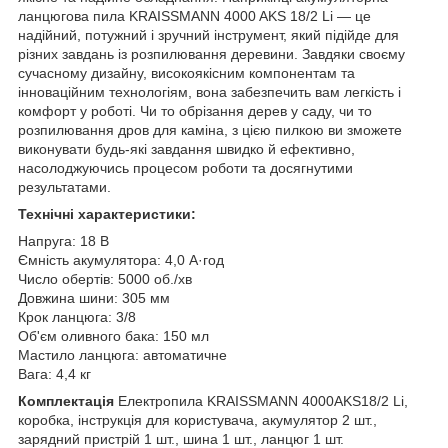
ланцюгова пила KRAISSMANN 4000 AKS 18/2 Li — це
надійний, потужний і зручний інструмент, який підійде для
різних завдань із розпилювання деревини. Завдяки своєму
сучасному дизайну, високоякісним компонентам та
інноваційним технологіям, вона забезпечить вам легкість і
комфорт у роботі. Чи то обрізання дерев у саду, чи то
розпилювання дров для каміна, з цією пилкою ви зможете
виконувати будь-які завдання швидко й ефективно,
насолоджуючись процесом роботи та досягнутими
результатами.
Технічні характеристики:
Напруга: 18 В
Ємність акумулятора: 4,0 А·год
Число обертів: 5000 об./хв
Довжина шини: 305 мм
Крок ланцюга: 3/8
Об'єм оливного бака: 150 мл
Мастило ланцюга: автоматичне
Вага: 4,4 кг
Комплектація
Електропила KRAISSMANN 4000AKS18/2 Li,
коробка, інструкція для користувача, акумулятор 2 шт.,
зарядний пристрій 1 шт., шина 1 шт., ланцюг 1 шт.