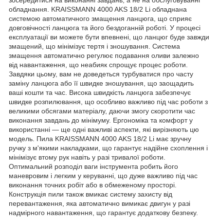
обладнання. KRAISSMANN 4000 AKS 18/2 Li обладнана
системою автоматичного змащення ланцюга, що сприяє
довговічності ланцюга та його бездоганній роботі. У процесі
експлуатації ви можете бути впевнені, що ланцюг буде завжди
змащений, що мінімізує тертя і зношування. Система
змащення автоматично регулює подавання оливи залежно
від навантаження, що неабияк спрощує процес роботи.
Завдяки цьому, вам не доведеться турбуватися про часту
заміну ланцюга або її швидке зношування, що заощадить
ваші кошти та час. Висока швидкість ланцюга забезпечує
швидке розпилювання, що особливо важливо під час роботи з
великими обсягами матеріалу, даючи змогу скоротити час
виконання завдань до мінімуму. Ергономіка та комфорт у
використанні — ще одні важливі аспекти, які вирізняють цю
модель. Пила KRAISSMANN 4000 AKS 18/2 Li має зручну
ручку з м'якими накладками, що гарантує надійне схоплення і
мінімізує втому рук навіть у разі тривалої роботи.
Оптимальний розподіл ваги інструмента робить його
маневровим і легким у керуванні, що дуже важливо під час
виконання точних робіт або в обмеженому просторі.
Конструкція пили також вмикає систему захисту від
перевантаження, яка автоматично вимикає двигун у разі
надмірного навантаження, що гарантує додаткову безпеку.