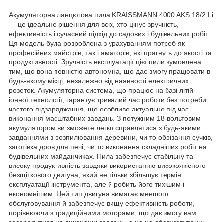
Акумуляторна ланцюгова пила KRAISSMANN 4000 AKS 18/2 Li
— це ідеальне рішення для всіх, хто цінує зручність,
ефективність і сучасний підхід до садових і будівельних робіт.
Ця модель була розроблена з урахуванням потреб як
професійних майстрів, так і аматорів, які прагнуть до якості та
продуктивності. Зручність експлуатації цієї пили зумовлена
тим, що вона повністю автономна, що дає змогу працювати в
будь-якому місці, незалежно від наявності електричних
розеток. Акумуляторна система, що працює на базі літій-
іонної технології, гарантує тривалий час роботи без потреби
частого підзаряджання, що особливо актуально під час
виконання масштабних завдань. З потужним 18-вольтовим
акумулятором ви зможете легко справлятися з будь-якими
завданнями з розпилювання деревини, чи то обрізання сучків,
заготівка дров для печі, чи то виконання складніших робіт на
будівельних майданчиках. Пила забезпечує стабільну та
високу продуктивність завдяки використанню високоякісного
безщіткового двигуна, який не тільки збільшує термін
експлуатації інструмента, але й робить його тихішим і
економнішим. Цей тип двигуна вимагає меншого
обслуговування й забезпечує вищу ефективність роботи,
порівнюючи з традиційними моторами, що дає змогу вам
зосередитися на виконанні завдань, а не на обслуговуванні