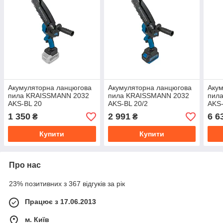
Акумуляторна ланцюгова
Акумуляторна ланцюгова
Акум
пила KRAISSMANN 2032
пила KRAISSMANN 2032
пил
AKS-BL 20
AKS-BL 20/2
AKS-
1 350
2 991
6 6
₴
₴
Купити
Купити
Про нас
23% позитивних з 367 відгуків за рік
Працює з 17.06.2013
м. Київ