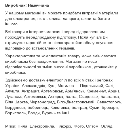
Виробник: Німеччина
У нашому магазині ви можете придбати витратні матеріали
для електропил, як-от: олива, ланцюги, шини та багато
іншого.
Всі товари в інтернет-магазині перед відправленням
проходять передпродажну підготовку. Після купівлі Ви
отримуєте гарантійне та післягарантійне обслуговування,
відповідно до встановлених термінів.
Характеристики та комплектація товару може змінюватися
виробником без повідомлення. Магазин не несе
відповідальності за зміни внесені виробником, уточнюйте у
виробника.
Здійснюємо доставку
електропіл
по всіх містах і регіонах
України: Александрія, Хуст, Могилев — Підольський, Сакі,
Алушта, Антрацит, Артемовськ, Арм'янськ, Кременчуг, Арциз,
Луганськ, Артемовськ, Ахтирка, Балта, Скадовськ, Баштанка,
Біла Церква, Червоноград, Біло-Днестровський, Севастополь,
Бердянськ, Бобринець, Ковстовка, Болград, Суми, Бровари,
Борисполь, Броди, Буринь та інші.
Мітки: Пила, Електропила, Гілкоріз, Фото, Оптом, Огляд,