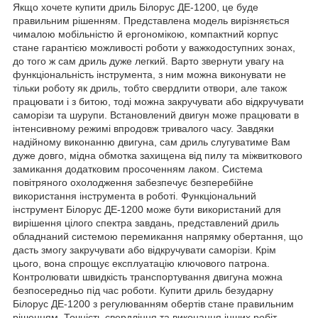
Якщо хочете купити дриль Білорус ДЕ-1200, це буде
правильним рішенням. Представлена модель вирізняється
чималою мобільністю й ергономікою, компактний корпус
стане гарантією можливості роботи у важкодоступних зонах,
до того ж сам дриль дуже легкий. Варто звернути увагу на
функціональність інструмента, з ним можна виконувати не
тільки роботу як дриль, тобто свердлити отвори, але також
працювати і з битою, тоді можна закручувати або відкручувати
саморізи та шурупи. Встановлений двигун може працювати в
інтенсивному режимі впродовж тривалого часу. Завдяки
надійному виконанню двигуна, сам дриль слугуватиме Вам
дуже довго, мідна обмотка захищена від пилу та міжвиткового
замикання додатковим просоченням лаком. Система
повітряного охолодження забезпечує безперебійне
використання інструмента в роботі. Функціональний
інструмент Білорус ДЕ-1200 може бути використаний для
вирішення цілого спектра завдань, представлений дриль
обладнаний системою перемикання напрямку обертання, що
дасть змогу закручувати або відкручувати саморізи. Крім
цього, вона спрощує експлуатацію ключового патрона.
Контролювати швидкість транспортування двигуна можна
безпосередньо під час роботи. Купити дриль безударну
Білорус ДЕ-1200 з регулюванням обертів стане правильним
рішенням. Точність свердління та виконання інших робіт