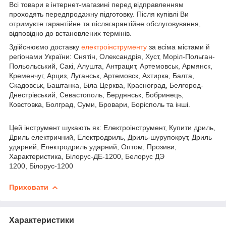
Всі товари в інтернет-магазині перед відправленням
проходять передпродажну підготовку. Після купівлі Ви
отримуєте гарантійне та післягарантійне обслуговування,
відповідно до встановлених термінів.
Здійснюємо доставку
електроінструменту
за всіма містами й
регіонами України: Снятін, Олександрія, Хуст, Моріл-Польган-
Польольський, Сакі, Алушта, Антрацит, Артемовськ, Армянск,
Кременчуг, Арциз, Луганськ, Артемовск, Ахтирка, Балта,
Скадовськ, Баштанка, Біла Церква, Красноград, Белгород-
Днестрівський, Севастополь, Бердянськ, Бобринець,
Ковстовка, Болград, Суми, Бровари, Борісполь та інші.
Цей інструмент шукають як: Електроінструмент, Купити дриль,
Дриль електричний, Електродриль, Дриль-шурупокрут, Дриль
ударний, Електродриль ударний, Оптом, Прозиви,
Характеристика, Білорус-ДЕ-1200, Белорус ДЭ
1200, Білорус-1200
Приховати
Характеристики