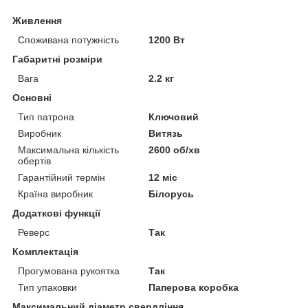
Живлення
Споживана потужність
1200 Вт
Габаритні розміри
Вага
2.2 кг
Основні
Тип патрона
Ключовий
Виробник
Витязь
Максимальна кількість
2600 об/хв
обертів
Гарантійний термін
12 міс
Країна виробник
Білорусь
Додаткові функції
Реверс
Так
Комплектація
Прогумована рукоятка
Так
Тип упаковки
Паперова коробка
Максимальний діаметр свердління