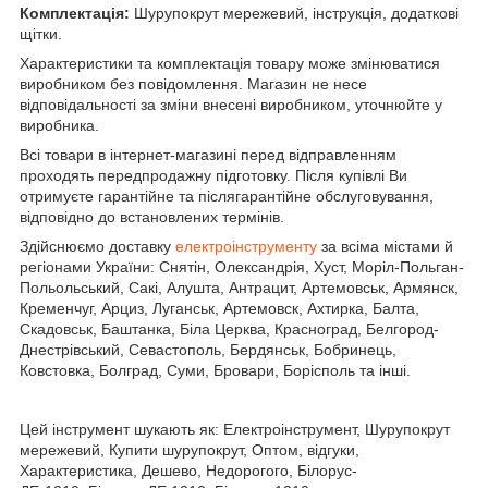
Комплектація:
Шурупокрут мережевий, інструкція, додаткові
щітки.
Характеристики та комплектація товару може змінюватися
виробником без повідомлення. Магазин не несе
відповідальності за зміни внесені виробником, уточнюйте у
виробника.
Всі товари в інтернет-магазині перед відправленням
проходять передпродажну підготовку. Після купівлі Ви
отримуєте гарантійне та післягарантійне обслуговування,
відповідно до встановлених термінів.
Здійснюємо доставку
електроінструменту
за всіма містами й
регіонами України: Снятін, Олександрія, Хуст, Моріл-Польган-
Польольський, Сакі, Алушта, Антрацит, Артемовськ, Армянск,
Кременчуг, Арциз, Луганськ, Артемовск, Ахтирка, Балта,
Скадовськ, Баштанка, Біла Церква, Красноград, Белгород-
Днестрівський, Севастополь, Бердянськ, Бобринець,
Ковстовка, Болград, Суми, Бровари, Борісполь та інші.
Цей інструмент шукають як: Електроінструмент, Шурупокрут
мережевий, Купити шурупокрут, Оптом, відгуки,
Характеристика, Дешево, Недорогого, Білорус-