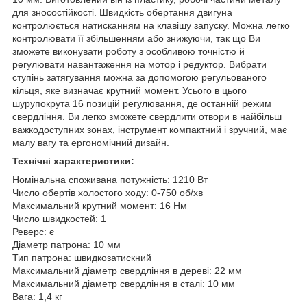
для зносостійкості. Швидкість обертання двигуна
контролюється натисканням на клавішу запуску. Можна легко
контролювати її збільшенням або знижуючи, так що Ви
зможете виконувати роботу з особливою точністю й
регулювати навантаження на мотор і редуктор. Вибрати
ступінь затягування можна за допомогою регульованого
кільця, яке визначає крутний момент. Усього в цього
шурупокрута 16 позицій регулювання, де останній режим
свердління. Ви легко зможете свердлити отвори в найбільш
важкодоступних зонах, інструмент компактний і зручний, має
малу вагу та ергономічний дизайн.
Технічні характеристики:
Номінальна споживана потужність: 1210 Вт
Число обертів холостого ходу: 0-750 об/хв
Максимальний крутний момент: 16 Hм
Число швидкостей: 1
Реверс: є
Діаметр патрона: 10 мм
Тип патрона: швидкозатискний
Максимальний діаметр свердління в дереві: 22 мм
Максимальний діаметр свердління в сталі: 10 мм
Вага: 1,4 кг