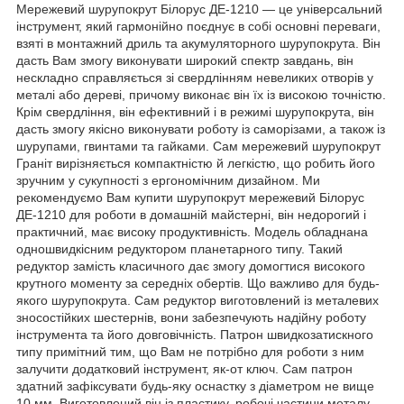
Мережевий шурупокрут Білорус ДЕ-1210 — це універсальний
інструмент, який гармонійно поєднує в собі основні переваги,
взяті в монтажний дриль та акумуляторного шурупокрута. Він
дасть Вам змогу виконувати широкий спектр завдань, він
нескладно справляється зі свердлінням невеликих отворів у
металі або дереві, причому виконає він їх із високою точністю.
Крім свердління, він ефективний і в режимі шурупокрута, він
дасть змогу якісно виконувати роботу із саморізами, а також із
шурупами, гвинтами та гайками. Сам мережевий шурупокрут
Граніт вирізняється компактністю й легкістю, що робить його
зручним у сукупності з ергономічним дизайном. Ми
рекомендуємо Вам купити шурупокрут мережевий Білорус
ДЕ-1210 для роботи в домашній майстерні, він недорогий і
практичний, має високу продуктивність. Модель обладнана
одношвидкісним редуктором планетарного типу. Такий
редуктор замість класичного дає змогу домогтися високого
крутного моменту за середніх обертів. Що важливо для будь-
якого шурупокрута. Сам редуктор виготовлений із металевих
зносостійких шестернів, вони забезпечують надійну роботу
інструмента та його довговічність. Патрон швидкозатискного
типу примітний тим, що Вам не потрібно для роботи з ним
залучити додатковий інструмент, як-от ключ. Сам патрон
здатний зафіксувати будь-яку оснастку з діаметром не вище
10 мм. Виготовлений він із пластику, робочі частини металу