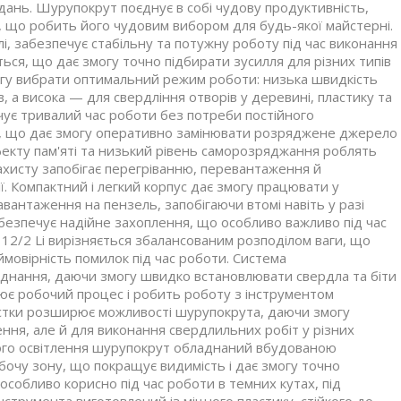
дань. Шурупокрут поєднує в собі чудову продуктивність,
, що робить його чудовим вибором для будь-якої майстерні.
і, забезпечує стабільну та потужну роботу під час виконання
ся, що дає змогу точно підбирати зусилля для різних типів
могу вибрати оптимальний режим роботи: низька швидкість
в, а висока — для свердління отворів у деревині, пластику та
ечує тривалий час роботи без потреби постійного
и, що дає змогу оперативно замінювати розряджене джерело
екту пам'яті та низький рівень саморозряджання роблять
захисту запобігає перегріванню, перевантаження й
. Компактний і легкий корпус дає змогу працювати у
вантаження на пензель, запобігаючи втомі навіть у разі
безпечує надійне захоплення, що особливо важливо під час
2/2 Li вирізняється збалансованим розподілом ваги, що
мовірність помилок під час роботи. Система
днання, даючи змогу швидко встановлювати свердла та біти
ює робочий процес і робить роботу з інструментом
астки розширює можливості шурупокрута, даючи змогу
ення, але й для виконання свердлильних робіт у різних
ього освітлення шурупокрут обладнаний вбудованою
бочу зону, що покращує видимість і дає змогу точно
собливо корисно під час роботи в темних кутах, під
нструмента виготовлений із міцного пластику, стійкого до