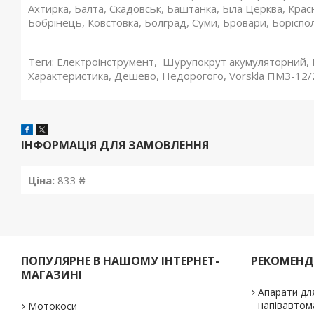
Ахтирка, Балта, Скадовськ, Баштанка, Біла Церква, Кра
Бобрінець, Ковстовка, Болград, Суми, Бровари, Боріспол
Теги: Електроінструмент, Шурупокрут акумуляторний, 
Характеристика, Дешево, Недорогого, Vorskla ПМЗ-12/2
ІНФОРМАЦІЯ ДЛЯ ЗАМОВЛЕННЯ
Ціна:
833 ₴
ПОПУЛЯРНЕ В НАШОМУ ІНТЕРНЕТ-
РЕКОМЕН
МАГАЗИНІ
Апарати дл
напівавтом
Мотокоси