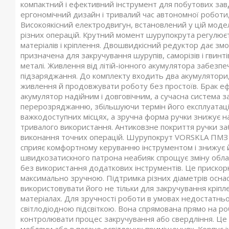
компактний і ефективний інструмент для побутових зав
ергономічний дизайн і тривалий час автономної роботи
Високоякісний електродвигун, встановлений у цій модел
різних операцій. Крутний момент шурупокрута регулюєть
матеріалів і кріплення. Двошвидкісний редуктор дає з
призначена для закручування шурупів, саморізів і гвинті
металі. Живлення від літій-іонного акумулятора забезп
підзаряджання. До комплекту входить два акумулятор
живлення й продовжувати роботу без простоїв. Брак еф
акумулятор надійним і довговічним, а сучасна система 
перерозряджанню, збільшуючи термін його експлуатації
важкодоступних місцях, а зручна форма ручки знижує на
тривалого використання. Антиковзне покриття ручки за
виконання точних операцій. Шурупокрут VORSKLA ПМЗ 1
сприяє комфортному керуванню інструментом і знижує й
швидкозатискного патрона неабияк спрощує зміну обла
без використання додаткових інструментів. Це прискор
максимально зручною. Підтримка різних діаметрів осн
використовувати його не тільки для закручування кріпл
матеріалах. Для зручності роботи в умовах недостатн
світлодіодною підсвіткою. Вона спрямована прямо на ро
контролювати процес закручування або свердління. Це о
меблями або в погано освітлених приміщеннях. Корпус і