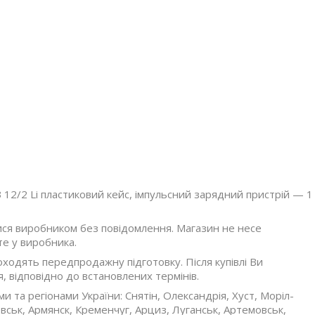
12/2 Li пластиковий кейс, імпульсний зарядний пристрій — 1
ися виробником без повідомлення. Магазин не несе
те у виробника.
оходять передпродажну підготовку. Після купівлі Ви
, відповідно до встановлених термінів.
ми та регіонами України: Снятін, Олександрія, Хуст, Моріл-
ськ, Армянск, Кременчуг, Арциз, Луганськ, Артемовськ,