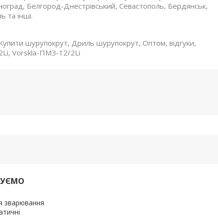
сноград, Белгород-Днестрівський, Севастополь, Бердянськ,
ь та інші.
Купити шурупокрут, Дриль шурупокрут, Оптом, відгуки,
Li, Vorskla-ПМЗ-12/2Li
ДУЄМО
я зварювання
атичні