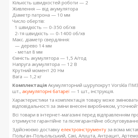
Кількість швидкостей роботи — 2
Живлення — від акумулятора
Діаметр патрона — 10 мм
Число обертів:
1 швидкість — 0-350 об/хв
2-тя швидкість — 0-1400 об/хв
Макс. діаметр свердління:
— дерево 14 мм
- метал 8 мм
Ємність акумулятора — 1,5 А/год
Напруга акумулятора — 12 В
Крутний момент 20 Нм
Вага — 1,2 кг
Комплектація
Акумуляторний шурупокрут Vorskla ПМЗ 
шт.,
акумуляторні батареї
— 1 шт., інструкція.
Характеристики та комплектація товару може змінюват
відповідальності за зміни внесені виробником, уточнюй
Всі товари в інтернет-магазині перед відправленням пр
отримуєте гарантійне та післягарантійне обслуговування
Здійснюємо доставку
електроінструменту
за всіма міста
Польган-Польольський, Сакі, Алушта, Антрацит, Артемов