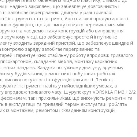
ції надійно закріплені, що забезпечує довговічність і
ії запобігає перегріванню двигуна у разі тривалої
ії інструмента та підтримці його високої продуктивності.
ною функцією, що дає змогу швидко перемикатися між
 зручно під час демонтажу конструкцій або виправлення
в зручному місці, що забезпечує просте й інтуїтивне
плекту входить зарядний пристрій, що забезпечує швидке й
 контролю заряду запобігає перегріванню та
арей і гарантує їхню стабільну роботу впродовж тривалого
гіпсокартоном, складання меблів, монтажу каркасних
ічі інших завдань. Завдяки потужному двигуну, зручному
иком у будівельних, ремонтних і побутових роботах.
і, високої потужності та функціональності. Легкість
овувати інструмент навіть у найскладніших умовах, а
оту впродовж тривалого часу. Шурупокрут VORSKLA ПМЗ 12/2
офесіоналам, так і прихильникам, що виконують ремонтні та
ть в експлуатації та тривалий термін експлуатації роблять
их із монтажем, ремонтом і складанням конструкцій.