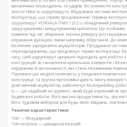
механічних пошкоджень та ударів. Всі елементи конструк
зносостійкість шурупокрута. Вбудована система вентиляц
експлуатації, що сприяє продовженню терміну експлуатац
Шурупокрут VORSKLA ПМЗ 12/2 Li обладнаний реверсив
закручуванням і викручуванням кріплення. Це особливо
помилок під час збирання. Кнопка реверсу розташована 
керування функцією зміни напрямку обертання. До ком
безпечне заряджання акумуляторів. Продумана система
перезаряджанню, що продовжує термін експлуатації бат
часу. Цей шурупокрут ідеально підходить для роботи з 
конструкцій, встановлення кріпильних елементів і безл
керуванню й автономності, він стане незамінним помічн
Переваги цієї моделі полягають у поєднанні компактност
конструкції та зручна ергономіка дають змогу використ
довговічний акумулятор забезпечує безперебійну роб
Li — це надійний інструмент, який буде корисний як пр
будівельні роботи. Його висока продуктивність, зручніс
його чудовим вибором для будь-яких завдань, пов'язан
Технічні характеристики:
Тип — безударний
Тип патрона — швидкозатискний