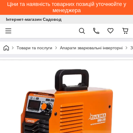
Ціни та наявність товарних позицій уточнюйте у
менеджера
Інтернет-магазин Садовод
Товари та послуги
Апарати зварювальні інверторні
З