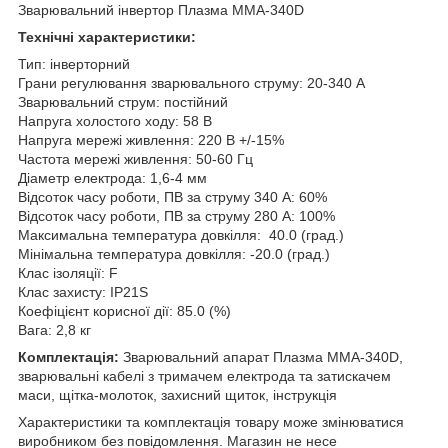
Зварювальний інвертор Плазма ММА-340D
Технічні характеристики:
Тип: інверторний
Грани регулювання зварювального струму: 20-340 А
Зварювальний струм: постійний
Напруга холостого ходу: 58 В
Напруга мережі живлення: 220 В +/-15%
Частота мережі живлення: 50-60 Гц
Діаметр електрода: 1,6-4 мм
Відсоток часу роботи, ПВ за струму 340 А: 60%
Відсоток часу роботи, ПВ за струму 280 А: 100%
Максимальна температура довкілля: 40.0 (град.)
Мінімальна температура довкілля: -20.0 (град.)
Клас ізоляції: F
Клас захисту: IP21S
Коефіцієнт корисної дії: 85.0 (%)
Вага: 2,8 кг
Комплектація:
Зварювальний апарат Плазма MMA-340D,
зварювальні кабелі з тримачем електрода та затискачем
маси, щітка-молоток, захисний щиток, інструкція
Характеристики та комплектація товару може змінюватися
виробником без повідомлення. Магазин не несе