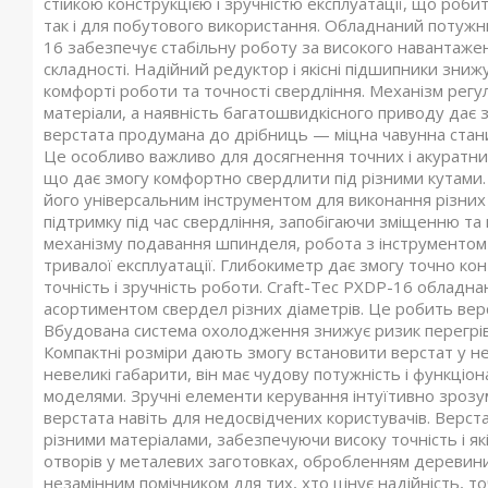
стійкою конструкцією і зручністю експлуатації, що роб
так і для побутового використання. Обладнаний потуж
16 забезпечує стабільну роботу за високого навантаже
складності. Надійний редуктор і якісні підшипники зниж
комфорті роботи та точності свердління. Механізм регу
матеріали, а наявність багатошвидкісного приводу дає 
верстата продумана до дрібниць — міцна чавунна станина
Це особливо важливо для досягнення точних і акуратних
що дає змогу комфортно свердлити під різними кутами
його універсальним інструментом для виконання різних 
підтримку під час свердління, запобігаючи зміщенню та
механізму подавання шпинделя, робота з інструментом 
тривалої експлуатації. Глибокиметр дає змогу точно к
точність і зручність роботи. Craft-Tec PXDP-16 обладн
асортиментом свердел різних діаметрів. Це робить вер
Вбудована система охолодження знижує ризик перегріва
Компактні розміри дають змогу встановити верстат у не
невеликі габарити, він має чудову потужність і функці
моделями. Зручні елементи керування інтуїтивно зрозу
верстата навіть для недосвідчених користувачів. Верст
різними матеріалами, забезпечуючи високу точність і я
отворів у металевих заготовках, обробленням деревини 
незамінним помічником для тих, хто цінує надійність, то