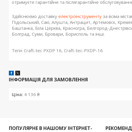
отримуєте гарантійне та післягарантійне обслуговування
Здійснюємо доставку
електроінструменту
за всіма міст
Підольський, Сакі, Алушта, Антрацит, Артемовск, Кремен
Баштанка, Біла Церква, Красногра, Белгород-Днестрівс
Болград, Суми, Бровари, Борисполь та інші.
Теги: Craft-tec PXDP 16, Craft-tec-PXDP-16
ІНФОРМАЦІЯ ДЛЯ ЗАМОВЛЕННЯ
Ціна:
4 136 ₴
ПОПУЛЯРНЕ В НАШОМУ ІНТЕРНЕТ-
РЕКОМЕН