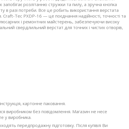
 запобігає розлітанню стружки та пилу, а зручна кнопка
ту в разі потреби. Все це робить використання верстата
. Craft-Tec PXDP-16 — це поєднання надійності, точності та
 слюсарних і ремонтних майстерень, забезпечуючи високу
сальний свердлильний верстат для точних і чистих отворів,
інструкція, картонне паковання.
ися виробником без повідомлення. Магазин не несе
те у виробника.
оходять передпродажну підготовку. Після купівлі Ви