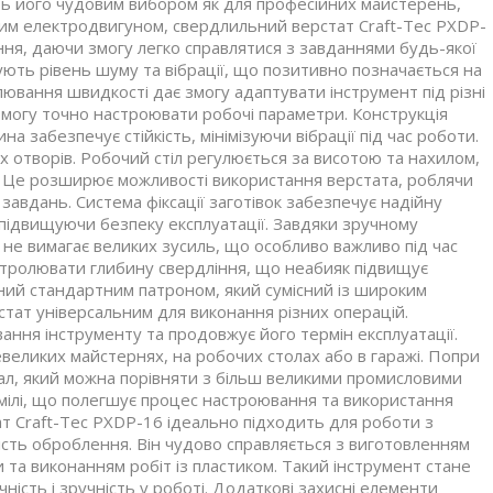
ить його чудовим вибором як для професійних майстерень,
ним електродвигуном, свердлильний верстат Craft-Tec PXDP-
ння, даючи змогу легко справлятися з завданнями будь-якої
ують рівень шуму та вібрації, що позитивно позначається на
лювання швидкості дає змогу адаптувати інструмент під різні
змогу точно настроювати робочі параметри. Конструкція
 забезпечує стійкість, мінімізуючи вібрації під час роботи.
 отворів. Робочий стіл регулюється за висотою та нахилом,
. Це розширює можливості використання верстата, роблячи
завдань. Система фіксації заготівок забезпечує надійну
 підвищуючи безпеку експлуатації. Завдяки зручному
не вимагає великих зусиль, що особливо важливо під час
онтролювати глибину свердління, що неабияк підвищує
аний стандартним патроном, який сумісний із широким
стат універсальним для виконання різних операцій.
ння інструменту та продовжує його термін експлуатації.
великих майстернях, на робочих столах або в гаражі. Попри
онал, який можна порівняти з більш великими промисловими
мілі, що полегшує процес настроювання та використання
ат Craft-Tec PXDP-16 ідеально підходить для роботи з
кість оброблення. Він чудово справляється з виготовленням
та виконанням робіт із пластиком. Такий інструмент стане
чність і зручність у роботі. Додаткові захисні елементи