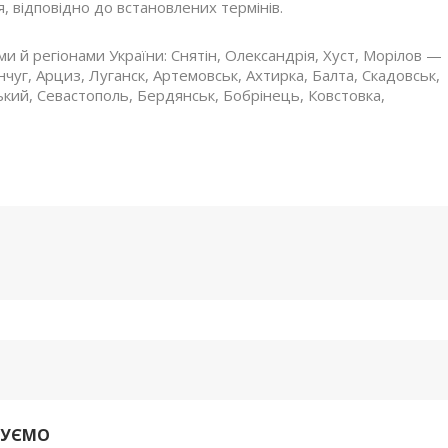
, відповідно до встановлених термінів.
ами й регіонами України: Снятін, Олександрія, Хуст, Морілов —
чуг, Арциз, Луганск, Артемовськ, Ахтирка, Балта, Скадовськ,
ький, Севастополь, Бердянськ, Бобрінець, Ковстовка,
ДУЄМО