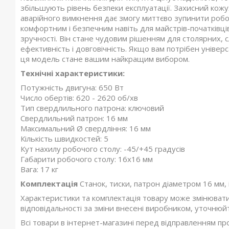
збільшують рівень безпеки експлуатації. Захисний кожух
аварійного вимкнення дає змогу миттєво зупинити робо
комфортним і безпечним навіть для майстрів-початківців
зручності. Він стане чудовим рішенням для столярних,
ефективність і довговічність. Якщо вам потрібен універ
ця модель стане вашим найкращим вибором.
Технічні характеристики:
Потужність двигуна: 650 Вт
Число обертів: 620 - 2620 об/хв
Тип свердлильного патрона: ключовий
Свердлильний патрон: 16 мм
Максимальний Ø свердління: 16 мм
Кількість швидкостей: 5
Кут нахилу робочого столу: -45/+45 градусів
Габарити робочого столу: 16х16 мм
Вага: 17 кг
Комплектація
Станок, тиски, патрон діаметром 16 мм, 
Характеристики та комплектація товару може змінюват
відповідальності за зміни внесені виробником, уточнюй
Всі товари в інтернет-магазині перед відправленням пр