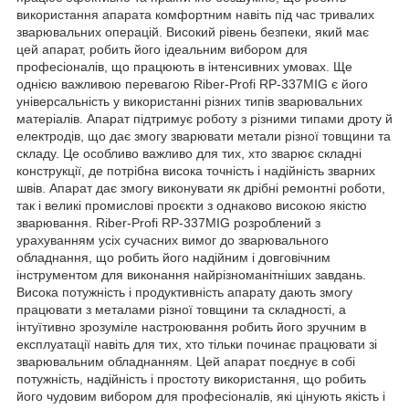
використання апарата комфортним навіть під час тривалих
зварювальних операцій. Високий рівень безпеки, який має
цей апарат, робить його ідеальним вибором для
професіоналів, що працюють в інтенсивних умовах. Ще
однією важливою перевагою Riber-Profi RP-337MIG є його
універсальність у використанні різних типів зварювальних
матеріалів. Апарат підтримує роботу з різними типами дроту й
електродів, що дає змогу зварювати метали різної товщини та
складу. Це особливо важливо для тих, хто зварює складні
конструкції, де потрібна висока точність і надійність зварних
швів. Апарат дає змогу виконувати як дрібні ремонтні роботи,
так і великі промислові проєкти з однаково високою якістю
зварювання. Riber-Profi RP-337MIG розроблений з
урахуванням усіх сучасних вимог до зварювального
обладнання, що робить його надійним і довговічним
інструментом для виконання найрізноманітніших завдань.
Висока потужність і продуктивність апарату дають змогу
працювати з металами різної товщини та складності, а
інтуїтивно зрозуміле настроювання робить його зручним в
експлуатації навіть для тих, хто тільки починає працювати зі
зварювальним обладнанням. Цей апарат поєднує в собі
потужність, надійність і простоту використання, що робить
його чудовим вибором для професіоналів, які цінують якість і