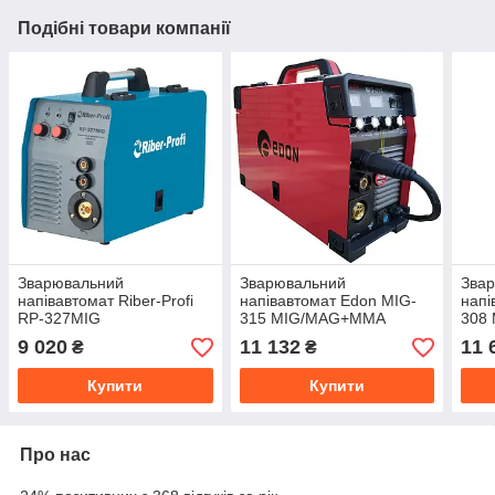
Подібні товари компанії
Зварювальний
Зварювальний
Зва
напівавтомат Riber-Profi
напівавтомат Edon MIG-
напі
RP-327MIG
315 MIG/MAG+MMA
308
9 020
11 132
11 
₴
₴
Купити
Купити
Про нас