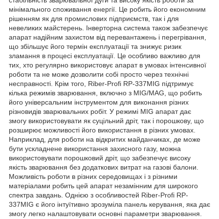
мінімального споживання енергії. Це робить його економним
рішенням як для промислових підприємств, так і для
невеликих майстерень. Інверторна система також забезпечує
апарат надійним захистом від перевантажень і перегрівання,
що збільшує його термін експлуатації та знижує ризик
зламання в процесі експлуатації. Це особливо важливо для
тих, хто регулярно використовує апарат в умовах інтенсивної
роботи та не може дозволити собі просто через технічні
несправності. Крім того, Riber-Profi RP-337MIG підтримує
кілька режимів зварювання, включно з MIG/MAG, що робить
його універсальним інструментом для виконання різних
різновидів зварювальних робіт. У режимі MIG апарат дає
змогу використовувати як суцільний дріт, так і порошкову, що
розширює можливості його використання в різних умовах.
Наприклад, для роботи на відкритих майданчиках, де може
бути ускладнене використання захисного газу, можна
використовувати порошковий дріт, що забезпечує високу
якість зварювання без додаткових витрат на газові балони.
Можливість роботи в різних середовищах і з різними
матеріалами робить цей апарат незамінним для широкого
спектра завдань. Однією з особливостей Riber-Profi RP-
337MIG є його інтуїтивно зрозуміла панель керування, яка дає
змогу легко налаштовувати основні параметри зварювання.