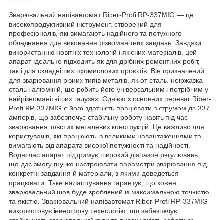
Зварювальний напівавтомат Riber-Profi RP-337MIG — це
високопродуктивний інструмент, створений для
професіоналів, які вимагають надійного та потужного
обладнання для виконання різноманітних завдань. Завдяки
використанню новітніх технологій і якісних матеріалів, цей
апарат ідеально підходить як для дрібних ремонтних робіт,
так і для складніших промислових проєктів. Він призначений
для зварювання різних типів металів, як-от сталь, неіржавка
сталь і алюміній, що робить його універсальним і потрібним у
найрізноманітніших галузях. Однією з основних переваг Riber-
Profi RP-337MIG є його здатність працювати з струмом до 337
амперів, що забезпечує стабільну роботу навіть під час
зварювання товстих металевих конструкцій. Це важливо для
користувачів, які працюють із великими навантаженнями та
вимагають від апарата високої потужності та надійності.
Водночас апарат підтримує широкий діапазон регулювань,
що дає змогу гнучко настроювати параметри зварювання під
конкретні завдання й матеріали, з якими доведеться
працювати. Таке налаштування гарантує, що кожен
зварювальний шов буде зроблений із максимальною точністю
та якістю. Зварювальний напівавтомат Riber-Profi RP-337MIG
використовує інверторну технологію, що забезпечує
стабільність зварювальної дуги та високу якість роботи за