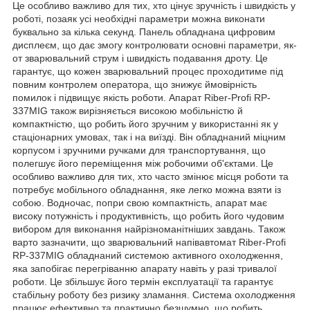
Це особливо важливо для тих, хто цінує зручність і швидкість у
роботі, позаяк усі необхідні параметри можна виконати
буквально за кілька секунд. Панель обладнана цифровим
дисплеєм, що дає змогу контролювати основні параметри, як-
от зварювальний струм і швидкість подавання дроту. Це
гарантує, що кожен зварювальний процес проходитиме під
повним контролем оператора, що знижує ймовірність
помилок і підвищує якість роботи. Апарат Riber-Profi RP-
337MIG також вирізняється високою мобільністю й
компактністю, що робить його зручним у використанні як у
стаціонарних умовах, так і на виїзді. Він обладнаний міцним
корпусом і зручними ручками для транспортування, що
полегшує його переміщення між робочими об'єктами. Це
особливо важливо для тих, хто часто змінює місця роботи та
потребує мобільного обладнання, яке легко можна взяти із
собою. Водночас, попри свою компактність, апарат має
високу потужність і продуктивність, що робить його чудовим
вибором для виконання найрізноманітніших завдань. Також
варто зазначити, що зварювальний напівавтомат Riber-Profi
RP-337MIG обладнаний системою активного охолодження,
яка запобігає перегріванню апарату навіть у разі тривалої
роботи. Це збільшує його термін експлуатації та гарантує
стабільну роботу без ризику зламання. Система охолодження
працює ефективно та практично безшумно, що робить