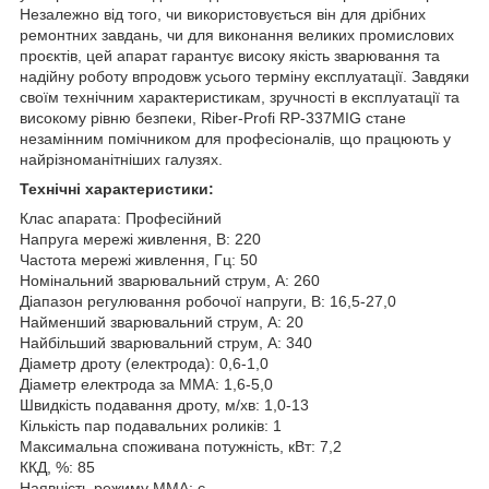
Незалежно від того, чи використовується він для дрібних
ремонтних завдань, чи для виконання великих промислових
проєктів, цей апарат гарантує високу якість зварювання та
надійну роботу впродовж усього терміну експлуатації. Завдяки
своїм технічним характеристикам, зручності в експлуатації та
високому рівню безпеки, Riber-Profi RP-337MIG стане
незамінним помічником для професіоналів, що працюють у
найрізноманітніших галузях.
Технічні характеристики:
Клас апарата: Професійний
Напруга мережі живлення, В: 220
Частота мережі живлення, Гц: 50
Номінальний зварювальний струм, А: 260
Діапазон регулювання робочої напруги, В: 16,5-27,0
Найменший зварювальний струм, А: 20
Найбільший зварювальний струм, А: 340
Діаметр дроту (електрода): 0,6-1,0
Діаметр електрода за ММА: 1,6-5,0
Швидкість подавання дроту, м/хв: 1,0-13
Кількість пар подавальних роликів: 1
Максимальна споживана потужність, кВт: 7,2
ККД, %: 85
Наявність режиму ММА: є