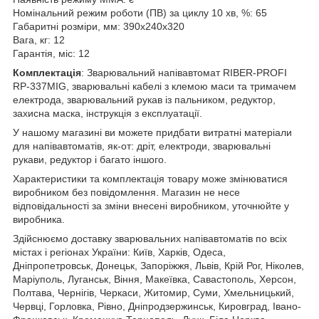
Номінальний режим роботи (ПВ) за циклу 10 хв, %: 65
Габаритні розміри, мм: 390х240х320
Вага, кг: 12
Гарантія, міс: 12
Комплектація
: Зварювальний напівавтомат RIBER-PROFI
RP-337MIG, зварювальні кабелі з клемою маси та тримачем
електрода, зварювальний рукав із пальником, редуктор,
захисна маска, інструкція з експлуатації.
У нашому магазині ви можете придбати витратні матеріали
для напівавтоматів, як-от: дріт, електроди, зварювальні
рукави, редуктор і багато іншого.
Характеристики та комплектація товару може змінюватися
виробником без повідомлення. Магазин не несе
відповідальності за зміни внесені виробником, уточнюйте у
виробника.
Здійснюємо доставку зварювальних напівавтоматів по всіх
містах і регіонах України: Київ, Харків, Одеса,
Дніпропетровськ, Донецьк, Запоріжжя, Львів, Крій Рог, Ніколев,
Маріуполь, Луганськ, Віння, Макеївка, Савастополь, Херсон,
Полтава, Чернігів, Черкаси, Житомир, Суми, Хмельницький,
Червці, Горловка, Рівно, Дніпродзержинськ, Кировград, Івано-