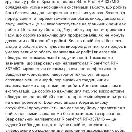
зручність у роботі. Крім того, апарат Riber-Profi RP-337MIG
обладнаний усіма необхідними системами захисту, що робить
його безпечним для використання в різних умовах. Захист від
перегрівання та перевантаження запобігає виходу апарата з
ладу, навіть якщо він використовується на граничних режимах
роботи. Це гарантує його надійну роботу впродовж тривалого
часу, що особливо важливо для професіоналів, які не можуть
дозволити собі простої в роботі. Висока надійність і безпека
апарата роблять його чудовим вибором для тих, хто працює в
умовах великого обсягу зварювальних робіт і вимагає від
обладнання максимальної продуктивності. Також варто
зазначити, що зварювальний напівавтомат Riber-Profi RP-
337MIG вирізняється високим рівнем енергоефективності.
Завдяки використанню інверторної технології, апарат
споживає менше енергії, порівнюючи з традиційними
зварювальними апаратами, що робить його економнішим в
експлуатації. Це особливо важливо для тих, хто використовує
обладнання на постійній основі та прагне мінімізувати витрати
на електроенергію. Водночас апарат зберігає високу
потужність і продуктивність, що дає змогу йому справлятися з
найскладнішими завданнями без втрати якості зварювання.
Зварювальний напівавтомат Riber-Profi RP-337MIG — це
чудовий вибір для тих, хто шукає надійне, потужне та
універсальне обладнання для виконання зварювальних робіт.