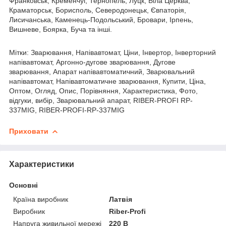
Франковськ, Кременчуг, Тернопель, Луцк, Біла Церква,
Краматорськ, Борисполь, Северодонецьк, Євпаторія,
Лисичанська, Каменець-Подольський, Бровари, Ірпень,
Вишневе, Боярка, Буча та інші.
Мітки: Зварювання, Напівавтомат, Ціни, Інвертор, Інверторний
напівавтомат, Аргонно-дугове зварювання, Дугове
зварювання, Апарат напівавтоматичний, Зварювальний
напівавтомат, Напівавтоматичне зварювання, Купити, Ціна,
Оптом, Огляд, Опис, Порівняння, Характеристика, Фото,
відгуки, вибір, Зварювальний апарат, RIBER-PROFI RP-
337MIG, RIBER-PROFI-RP-337MIG
Приховати
Характеристики
Основні
Країна виробник
Латвія
Виробник
Riber-Profi
Напруга живильної мережі
220 В