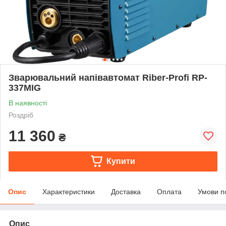
Зварювальний напівавтомат Riber-Profi RP-
337MIG
В наявності
Роздріб
11 360
₴
Купити
Опис
Характеристики
Доставка
Оплата
Умови п
Опис