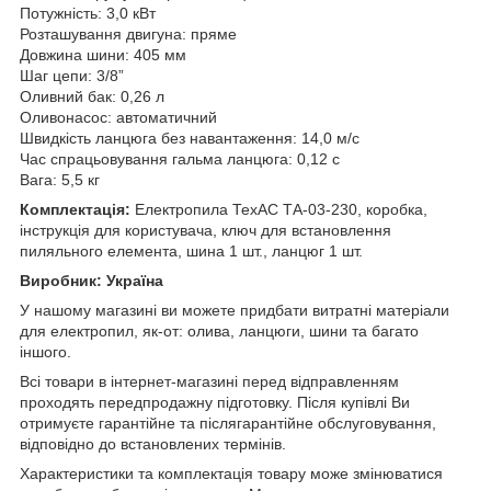
Потужність: 3,0 кВт
Розташування двигуна: пряме
Довжина шини: 405 мм
Шаг цепи: 3/8”
Оливний бак: 0,26 л
Оливонасос: автоматичний
Швидкість ланцюга без навантаження: 14,0 м/с
Час спрацьовування гальма ланцюга: 0,12 с
Вага: 5,5 кг
Комплектація:
Електропила ТехАС ТА-03-230, коробка,
інструкція для користувача, ключ для встановлення
пиляльного елемента, шина 1 шт., ланцюг 1 шт.
Виробник: Україна
У нашому магазині ви можете придбати витратні матеріали
для електропил, як-от: олива, ланцюги, шини та багато
іншого.
Всі товари в інтернет-магазині перед відправленням
проходять передпродажну підготовку. Після купівлі Ви
отримуєте гарантійне та післягарантійне обслуговування,
відповідно до встановлених термінів.
Характеристики та комплектація товару може змінюватися