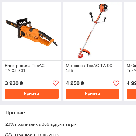
Електропила ТехАС
Мотокоса ТехАС ТА-03-
Мийк
ТА-03-231
155
Тех
3 930
4 258
4 9
₴
₴
Купити
Купити
Про нас
23% позитивних з 366 відгуків за рік
Працює з 17.06.2013