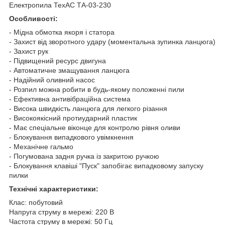
Електропила ТехАС ТА-03-230
Особливості:
- Мідна обмотка якоря і статора
- Захист від зворотного удару (моментальна зупинка ланцюга)
- Захист рук
- Підвищений ресурс двигуна
- Автоматичне змащування ланцюга
- Надійний оливний насос
- Розпил можна робити в будь-якому положенні пили
- Ефективна антивібраційна система
- Висока швидкість ланцюга для легкого різання
- Високоякісний протиударний пластик
- Має спеціальне віконце для контролю рівня оливи
- Блокування випадкового увімкнення
- Механічне гальмо
- Погумована задня ручка із закритою ручкою
- Блокування клавіші "Пуск" запобігає випадковому запуску
пилки
Технічні характеристики:
Клас: побутовий
Напруга струму в мережі: 220 В
Частота струму в мережі: 50 Гц