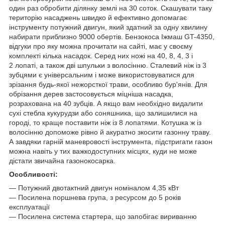
один раз обробити ділянку землі на 30 соток. Скашувати таку
територію насаджень швидко й ефективно допомагає
інструменту потужний двигун, який здатний за одну хвилину
набирати приблизно 9000 обертів. Бензокоса Іжмаш GT-4350,
відгуки про яку можна прочитати на сайті, має у своєму
комплекті кілька насадок. Серед них ножі на 40, 8, 4, 3 і
2 лопаті, а також дві шпульки з волосінню. Сталевий ніж із 3
зубцями є універсальним і може використовуватися для
зрізання будь-якої нежорсткої трави, особливо бур'янів. Для
обрізання дерев застосовується міцніша насадка,
розрахована на 40 зубців. А якщо вам необхідно видалити
сухі стебла кукурудзи або соняшника, що залишилися на
городі, то краще поставити ніж із 8 лопатями. Котушка ж із
волосінню допоможе рівно й акуратно зкосити газонну траву.
А завдяки гарній маневровості інструмента, підстригати газон
можна навіть у тих важкодоступних місцях, куди не може
дістати звичайна газонокосарка.
Особливості:
― Потужний двотактний двигун номіналом 4,35 кВт
― Посилена поршнева група, з ресурсом до 5 років
експлуатації
― Посилена система стартера, що запобігає вириванню