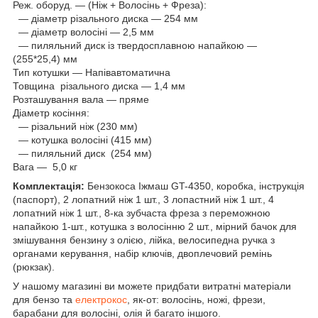
Реж. оборуд. ― (Ніж + Волосінь + Фреза):
― діаметр різального диска — 254 мм
― діаметр волосіні — 2,5 мм
— пиляльний диск із твердосплавною напайкою —
(255*25,4) мм
Тип котушки — Напівавтоматична
Товщина різального диска — 1,4 мм
Розташування вала — пряме
Діаметр косіння:
― різальний ніж (230 мм)
― котушка волосіні (415 мм)
— пиляльний диск (254 мм)
Вага — 5,0 кг
Комплектація:
Бензокоса Іжмаш GT-4350, коробка, інструкція
(паспорт), 2 лопатний ніж 1 шт., 3 лопастний ніж 1 шт., 4
лопатний ніж 1 шт., 8-ка зубчаста фреза з переможною
напайкою 1-шт., котушка з волосінню 2 шт., мірний бачок для
змішування бензину з олією, лійка, велосипедна ручка з
органами керування, набір ключів, двоплечовий ремінь
(рюкзак).
У нашому магазині ви можете придбати витратні матеріали
для бензо та
електрокос
, як-от: волосінь, ножі, фрези,
барабани для волосіні, олія й багато іншого.