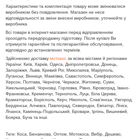
Характеристики та комплектація товару може змінюватися
виробником без повідомлення. Магазин не несе
відповідальності за зміни внесені виробником, уточнюйте у
виробника.
Всі товари в інтернет-магазині перед відправленням
проходять передпродажну підготовку. Після купівлі Ви
отримуєте гарантійне та післягарантійне обслуговування,
відповідно до встановлених термінів.
Здійснюємо доставку
мотокос
за всіма містами й регіонами
України: Київ, Харків, Одеса, Дніпропетровськ, Донець,
Запоріжжя, Львів, Кривий Рог, Миколаяєв, Маріуполь,
Луганськ, Вінниця, Макеївка, Савастополь, Симферополь,
Херсон, Полтава, Чернігов, Черкаси, Житомир, Суми,
Хмельницький, Чорновці, Горловка, Рівно, Кіровоград, Івано-
Франковськ, Кременчуг, Тернополь, Луцк, Біла Церква,
Краматорськ, Борісполь, Керч, Нікополь, Слав'янськ, Ужгород,
Бердянськ, Алчевск, Павлоград, Северодок, Евпатор, Лічіск,
Лічанск, Камінець-Подольський, Бровари, Ірпінь, Вишневий,
Боярка, Буча та інші.
Теги: Коса, Бензинова, Оптом, Мотокоса, Вибір, Дешево,