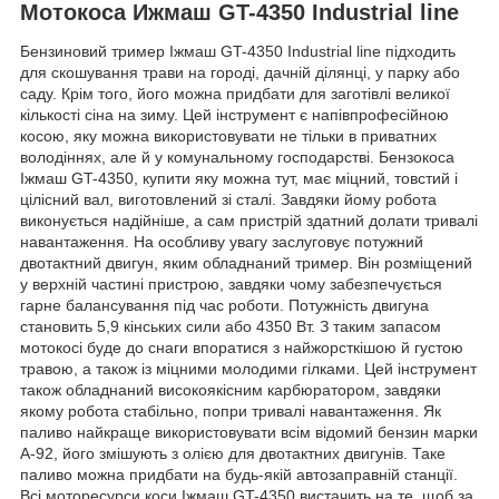
Мотокоса Ижмаш GT-4350 Industrial line
Бензиновий тример Іжмаш GT-4350 Industrial line підходить
для скошування трави на городі, дачній ділянці, у парку або
саду. Крім того, його можна придбати для заготівлі великої
кількості сіна на зиму. Цей інструмент є напівпрофесійною
косою, яку можна використовувати не тільки в приватних
володіннях, але й у комунальному господарстві. Бензокоса
Іжмаш GT-4350, купити яку можна тут, має міцний, товстий і
цілісний вал, виготовлений зі сталі. Завдяки йому робота
виконується надійніше, а сам пристрій здатний долати тривалі
навантаження. На особливу увагу заслуговує потужний
двотактний двигун, яким обладнаний тример. Він розміщений
у верхній частині пристрою, завдяки чому забезпечується
гарне балансування під час роботи. Потужність двигуна
становить 5,9 кінських сили або 4350 Вт. З таким запасом
мотокосі буде до снаги впоратися з найжорсткішою й густою
травою, а також із міцними молодими гілками. Цей інструмент
також обладнаний високоякісним карбюратором, завдяки
якому робота стабільно, попри тривалі навантаження. Як
паливо найкраще використовувати всім відомий бензин марки
А-92, його змішують з олією для двотактних двигунів. Таке
паливо можна придбати на будь-якій автозаправній станції.
Всі моторесурси коси Іжмаш GT-4350 вистачить на те, щоб за