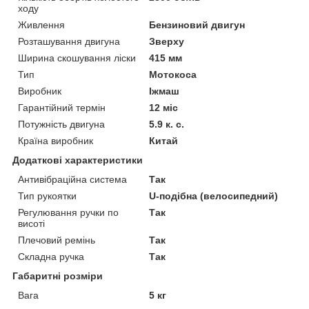
ходу
Живлення
Бензиновий двигун
Розташування двигуна
Зверху
Ширина скошування ліски
415 мм
Тип
Мотокоса
Виробник
Іжмаш
Гарантійний термін
12 міс
Потужність двигуна
5.9 к. с.
Країна виробник
Китай
Додаткові характеристики
Антивібраційна система
Так
Тип рукоятки
U-подібна (велосипедний)
Регулювання ручки по
Так
висоті
Плечовий ремінь
Так
Складна ручка
Так
Габаритні розміри
Вага
5 кг