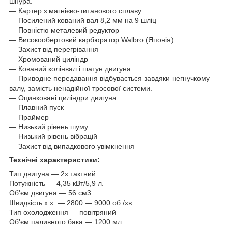
шнура.
― Картер з магнієво-титанового сплаву
― Посилений кований вал 8,2 мм на 9 шліц
― Повністю металевий редуктор
— Високообертовий карбюратор Walbro (Японія)
― Захист від перегрівання
― Хромований циліндр
― Кований колінвал і шатун двигуна
― Приводне передавання відбувається завдяки негнучкому
валу, замість ненадійної тросової системи.
― Оцинковані циліндри двигуна
— Плавний пуск
— Праймер
― Низький рівень шуму
― Низький рівень вібрацій
― Захист від випадкового увімкнення
Технічні характеристики:
Тип двигуна — 2х тактний
Потужність — 4,35 кВт/5,9 л.
Об'єм двигуна — 56 см3
Швидкість х.х. ― 2800 — 9000 об./хв
Тип охолодження — повітряний
Об'єм паливного бака — 1200 мл