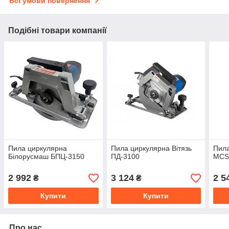
Всі умови повернення
Подібні товари компанії
Пила циркулярна
Пила циркулярна Вітязь
Пила
Білорусмаш БПЦ-3150
ПД-3100
MCS
2 992
3 124
2 5
₴
₴
Купити
Купити
Про нас