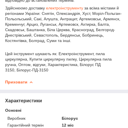
відповідно до встановлених термінів.
Здійснюємо доставку
електроінструменту
за всіма містами й
регіонами України: Снятін, Олександрія, Хуст, Моріл-Польган-
Польольський, Сакі, Алушта, Антрацит, Артемовськ, Армянск,
Кременчуг, Арциз, Луганськ, Артемовск, Ахтирка, Балта,
Скадовськ, Баштанка, Біла Церква, Красноград, Белгород-
Днестрівський, Севастополь, Бердянськ, Бобринець,
Костянтівка, Болград, Суми та інші.
Цей інструмент шукають як: Електроінструмент, пила
циркулярна, Купити циркулярну пилку, Циркулярна пила
ручна, Оптом, відгуки, Характеристика, Білорус ПД
3150, Білорус-ПД-3150
Приховати
Характеристики
Основні
Виробник
Білорус
Гарантійний термін
12 міс