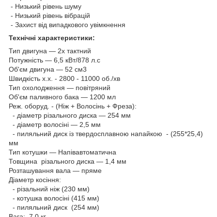
- Низький рівень шуму
- Низький рівень вібрацій
- Захист від випадкового увімкнення
Технічні характеристики:
Тип двигуна — 2х тактний
Потужність — 6,5 кВт/878 л.с
Об'єм двигуна — 52 см3
Швидкість х.х. - 2800 - 11000 об./хв
Тип охолодження — повітряний
Об'єм паливного бака — 1200 мл
Реж. оборуд. - (Ніж + Волосінь + Фреза):
- діаметр різального диска — 254 мм
- діаметр волосіні — 2,5 мм
- пиляльний диск із твердосплавною напайкою - (255*25,4)
мм
Тип котушки — Напівавтоматична
Товщина різального диска — 1,4 мм
Розташування вала — пряме
Діаметр косіння:
- різальний ніж (230 мм)
- котушка волосіні (415 мм)
- пиляльний диск (254 мм)
Вага: 7,0 кг