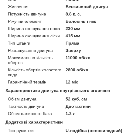
Живлення
Бензиновий двигун
Потужність двигуна
8.8 к. с.
Ріжучий елемент
Волосінь і ніж
Ширина скошування ножа
230 мм
Ширина скошування ліски
415 мм
Тип штанги
Пряма
Розташування двигуна
Зверху
Максимальна кількість
11000 об/хв
обертів
Кількість обертів холостого
2800 об/хв
ходу
Гарантійний термін
12 міс
Характеристики двигуна внутрішнього згоряння
Об'єм двигуна
52 куб. см
Тактность двигуна
Двотактний
Об'єм паливного бака
1.2 л
Додаткові характеристики
Тип рукоятки
U-подібна (велосипедний)