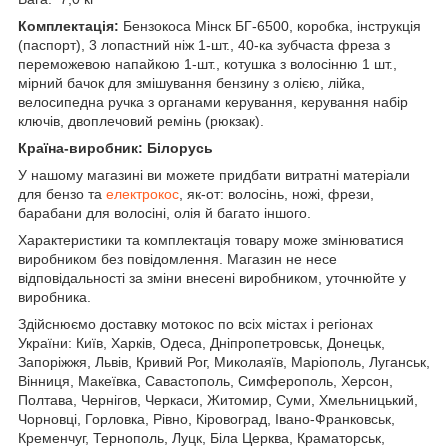
Комплектація:
Бензокоса Мінск БГ-6500, коробка, інструкція
(паспорт), 3 лопастний ніж 1-шт., 40-ка зубчаста фреза з
переможевою напайкою 1-шт., котушка з волосінню 1 шт.,
мірний бачок для змішування бензину з олією, лійка,
велосипедна ручка з органами керування, керування набір
ключів, двоплечовий ремінь (рюкзак).
Країна-виробник: Білорусь
У нашому магазині ви можете придбати витратні матеріали
для бензо та
електрокос
, як-от: волосінь, ножі, фрези,
барабани для волосіні, олія й багато іншого.
Характеристики та комплектація товару може змінюватися
виробником без повідомлення. Магазин не несе
відповідальності за зміни внесені виробником, уточнюйте у
виробника.
Здійснюємо доставку мотокос по всіх містах і регіонах
України: Київ, Харків, Одеса, Дніпропетровськ, Донецьк,
Запоріжжя, Львів, Кривий Рог, Миколаяїв, Маріополь, Луганськ,
Вінниця, Макеївка, Савастополь, Симферополь, Херсон,
Полтава, Чернігов, Черкаси, Житомир, Суми, Хмельницький,
Чорновці, Горловка, Рівно, Кіровоград, Івано-Франковськ,
Кременчуг, Тернополь, Луцк, Біла Церква, Краматорськ,