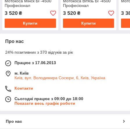
Мотокоса Мінск БГ-4500
Мотокоса Вітязь БГ-4500
Мото
Професіонал
Професіонал
3 520
3 520
3 3
₴
₴
Купити
Купити
Про нас
24% позитивних з 370 відгуків за рік
Працює з 17.06.2013
м. Київ
Київ, вул. Володимира Сосюри, 6, Київ, Україна
Контакти
Сьогодні працює з 09:00 до 18:00
Показати весь графік роботи
Про нас