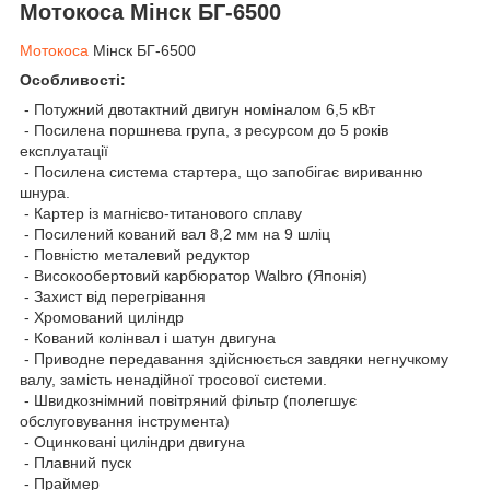
Мотокоса Мінск БГ-6500
Мотокоса
Мінск БГ-6500
Особливості:
- Потужний двотактний двигун номіналом 6,5 кВт
- Посилена поршнева група, з ресурсом до 5 років
експлуатації
- Посилена система стартера, що запобігає вириванню
шнура.
- Картер із магнієво-титанового сплаву
- Посилений кований вал 8,2 мм на 9 шліц
- Повністю металевий редуктор
- Високообертовий карбюратор Walbro (Японія)
- Захист від перегрівання
- Хромований циліндр
- Кований колінвал і шатун двигуна
- Приводне передавання здійснюється завдяки негнучкому
валу, замість ненадійної тросової системи.
- Швидкознімний повітряний фільтр (полегшує
обслуговування інструмента)
- Оцинковані циліндри двигуна
- Плавний пуск
- Праймер