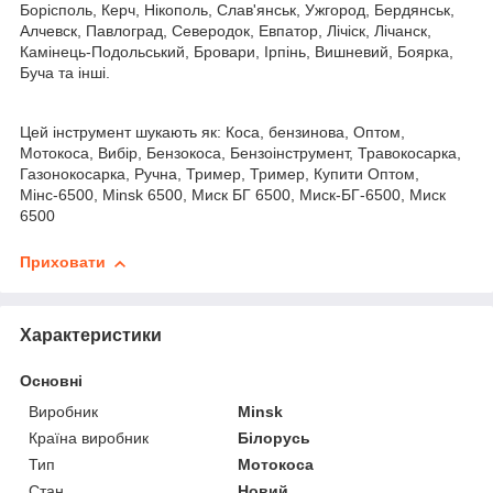
Борісполь, Керч, Нікополь, Слав'янськ, Ужгород, Бердянськ,
Алчевск, Павлоград, Северодок, Евпатор, Лічіск, Лічанск,
Камінець-Подольський, Бровари, Ірпінь, Вишневий, Боярка,
Буча та інші.
Цей інструмент шукають як: Коса, бензинова, Оптом,
Мотокоса, Вибір, Бензокоса, Бензоінструмент, Травокосарка,
Газонокосарка, Ручна, Тример, Тример, Купити Оптом,
Мінс-6500, Minsk 6500, Миск БГ 6500, Миск-БГ-6500, Миск
6500
Приховати
Характеристики
Основні
Виробник
Minsk
Країна виробник
Білорусь
Тип
Мотокоса
Стан
Новий