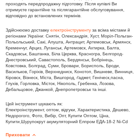
проходять передпродажну підготовку. Після купівлі Ви
отримуєте гарантійне та післягарантійне обслуговування,
відповідно до встановлених термінів.
Здійснюємо доставку
електроінструменту
за всіма містами й
регіонами України: Снятін, Олександрія, Хуст, Моріл-Польган-
Польольський, Сакі, Алушта, Антрацит, Артемовськ, Армянск,
Кременчуг, Арциз, Луганськ, Артемовск, Ахтирка, Балта,
Скадовськ, Баштанка, Біла Церква, Красногра, Белгород-
Днестровський, Савастополь, Бердянськ, Бобрінець,
Ковстовка, Болград, Суми, Бровари, Борисполь, Броди,
Васильков, Горіхів, Верхнедниск, Конотоп, Вишневе, Винниця,
Кіровск, Візнеск, Міста, Вишгород, ґаджет, Геніческ,пасна,
Глухів, Горловка, Місток, Нікополь, Гребенка, Лозова,
Дебальцовое, Джанкой, Днепропетровськ та інші.
Цей інструмент шукають як:
Електроінструмент, оптом, відгуки, Характеристика, Дешево,
Недорогого, Фото, Вибір, Опт, Купити Оптом, Ціна,
Купити,Шурупокрут акумуляторний Елпром ЕДА-18-2 Ni-Cd
Приховати