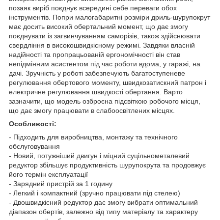
позаяк виріб поєднує всередині себе переваги обох
інструментів. Попри малогабаритні розміри дриль-шурупокрут
має досить високий обертальний момент, що дає змогу
поєднувати із загвинчуванням саморізів, також здійснювати
свердління в високошвидкісному режимі. Завдяки власній
надійності та пропрацьованій ергономічності він став
непідмінним асистентом під час роботи вдома, у гаражі, на
дачі. Зручність у роботі забезпечують багатоступеневе
регулювання обертового моменту, швидкозатискний патрон і
електричне регулювання швидкості обертання. Варто
зазначити, що модель озброєна підсвіткою робочого місця,
що дає змогу працювати в слабоосвітлених місцях.
Особливості:
- Підходить для виробництва, монтажу та технічного
обслуговування
- Новий, потужніший двигун і міцний суцільнометалевий
редуктор збільшує продуктивність шурупокрута та продовжує
його термін експлуатації
- Зарядний пристрій за 1 годину
- Легкий і компактний (зручно працювати під стелею)
- Двошвидкісний редуктор дає змогу вибрати оптимальний
діапазон обертів, залежно від типу матеріалу та характеру