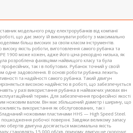
тавник модельного ряду електрорубанків від компанії
у роботі, що дає змогу їй виконувати роботу з максимально
моделями більш високих за своїм класом інструментів.
ю високу якість роботи, виготовлення самого рубанка та
t PE 1900 може кожен, адже його ціна рекордно низька, як
була розроблена фахівцями найвищого класу та була
 професійних, так і в побутових. Рубанок точний у своїй
ом одне задоволення. В основі роботи рубанка лежить
ивності та надійності самого рубанка. Такий двигун
вирізняється високою надійністю в роботі, що забезпечується
 навіть у разі використання рубанка в найважчих умовах він
експлуатаційний термін. Для забезпечення професійної якості
им ножовим валом. Він має збільшений діаметр і ширину, що
ожливість використання як обслуговованих, так і
 обладнаний ножовими пластинами HHS — High Speed Steel.
з пошкодження робочої поверхні. Завдяки великому запасу
олю обертів двигуна досягається максимальна якість
алу становлять 15 000 об/хв, причому двигун не скорочує