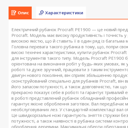
Опис
Характеристики
Електричний рубанок Procraft PE1900 — це новий предс
Procraft. Модель має високу продуктивність і точність 
високою якістю, що й ставить її в один ряд із багатьма 
Головна перевага такого рубанка в тому, що, попри сво
високі технічні характеристики, купити рубанок Procraf
для інструментів такого типу. Модель Procraft PE1900 
орієнтована на виконання робіт у будь-яких умовах, як у
роботі та дуже зручний, працювати з таким інструмент
двигун нового покоління, він сприяє збільшенню продукт
сконструйований спеціально для рубанків Procraft, він 
його запасом потужності, а також довговічністю, так що
прекрасно показує себе в роботі та гарантує тривалий 
в роботі представлений рубанок обладнаний професійн
гарантує якісне оброблення заготівок. Вал передбачає м
необслуговуваних лез. У стандартній комплектації вал
Це швидкорізальні ножі гарантують зняття стружки бе
потужності, а також наявності в рубанка системи контр
оброблення деревини. Максимальні оберти обертання в