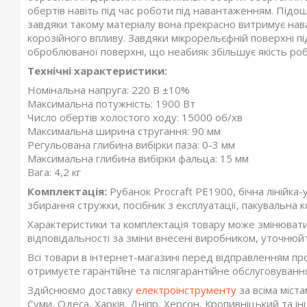
обертів навіть під час роботи під навантаженням. Підош
завдяки такому матеріалу вона прекрасно витримує нав
корозійного впливу. Завдяки мікрорельєфній поверхні 
оброблюваної поверхні, що неабияк збільшує якість ро
Технічні характеристики:
Номінальна напруга: 220 В ±10%
Максимальна потужність: 1900 Вт
Число обертів холостого ходу: 15000 об/хв
Максимальна ширина стругання: 90 мм
Регульована глибина вибірки паза: 0-3 мм
Максимальна глибина вибірки фальца: 15 мм
Вага: 4,2 кг
Комплектація:
Рубанок Procraft PE1900, бічна лінійка
збирання стружки, посібник з експлуатації, пакувальна к
Характеристики та комплектація товару може змінюват
відповідальності за зміни внесені виробником, уточнюй
Всі товари в інтернет-магазині перед відправленням пр
отримуєте гарантійне та післягарантійне обслуговування
Здійснюємо доставку
електроінструменту
за всіма міста
Суми, Одеса, Харків, Дніпр, Херсон, Кропивніцький та інш