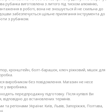
ва рубанка виготовлена з литого під тиском алюмінію,
антаження в роботі, вона не зношується й не схильна до
підошви забезпечується щільне прилягання інструмента до
боти з рубанком.
-упор, кронштейн, болт-барашок, ключ ріжковий, мішок для
оробка.
ися виробником без повідомлення. Магазин не несе
те у виробника.
оходять передпродажну підготовку. Після купівлі Ви
, відповідно до встановлених термінів.
ми та регіонами України: Київ, Львів, Запоріжжя, Полтава,
і.