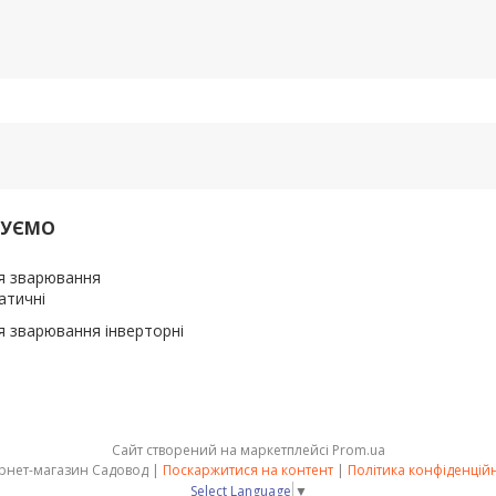
ДУЄМО
я зварювання
атичні
я зварювання інверторні
Сайт створений на маркетплейсі
Prom.ua
Інтернет-магазин Садовод |
Поскаржитися на контент
|
Політика конфіденційн
Select Language
▼