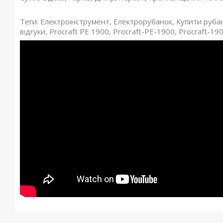
Теги: Електроінструмент, Електрорубанок, Купити руба
відгуки, Procraft PE 1900, Procraft-PE-1900, Procraft-19