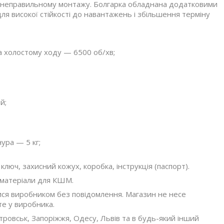
ає неправильному монтажу. Болгарка обладнана додатковими
я високої стійкості до навантажень і збільшення терміну
 холостому ходу — 6500 об/хв;
й;
ура — 5 кг;
ключ, захисний кожух, коробка, інструкція (паспорт).
 матеріали для КШМ.
ися виробником без повідомлення. Магазин не несе
те у виробника.
тровськ, Запоріжжя, Одесу, Львів та в будь-який інший