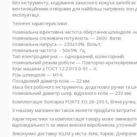
без інструменту, кодування захисного кожуха запобіг
вентиляційними отворами для найбільш нагрівних зон дл
експлуатації.
Технічні характеристики:
Номінальна ефективна частота обертання шпинделя на
Номінальна споживана потужність — 2600 Ватів;
Номінальна напруга — 220±10% Вольт;
Номінальна частота - 50±5% Гц;
Тип електродвигуна — однофазний, колекторний;
Номінальний режим роботи — Повторно-кратковремни
Клас машини з ГОСТ 12.2.013.0-91 – II;
Різь шпинделя — М14;
Посадковий діаметр кола — 22 мм;
Маса без робочого інструмента, додаткової ручки та шн
Номінальний діаметр шліф. відрізного кола — 230 мм;
Комплектація: Болгарка FORTE EG 26-230 S, бічна ручка, 
У нашому магазині ви також можете придбати витратні
Характеристики та комплектація товару може змінюват
відповідальності за зміни внесені виробником, уточнюй
Виконуємо доставку КШМ у міста: Київ, Харків, Дніпропе