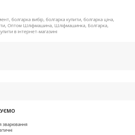
мент, болгарка вибір, болгарка купити, болгарка ціна,
ити, Оптом Шліфмашина, Шліфмашинка, Болгарка,
купити в інтернет-магазині
ДУЄМО
я зварювання
атичні