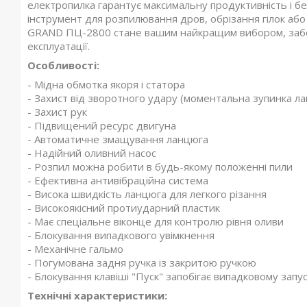
електропилка гарантує максимальну продуктивність і бе
інструмент для розпилювання дров, обрізання гілок або
GRAND ПЦ-2800 стане вашим найкращим вибором, забезп
експлуатації.
Особливості:
- Мідна обмотка якоря і статора
- Захист від зворотного удару (моментальна зупинка л
- Захист рук
- Підвищений ресурс двигуна
- Автоматичне змащування ланцюга
- Надійний оливний насос
- Розпил можна робити в будь-якому положенні пили
- Ефективна антивібраційна система
- Висока швидкість ланцюга для легкого різання
- Високоякісний протиударний пластик
- Має спеціальне віконце для контролю рівня оливи
- Блокування випадкового увімкнення
- Механічне гальмо
- Погумована задня ручка із закритою ручкою
- Блокування клавіші "Пуск" запобігає випадковому запу
Технічні характеристики: