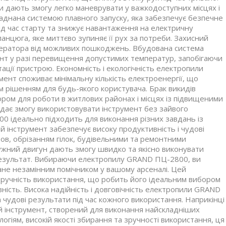
и дають змогу легко маневрувати у важкодоступних місцях і
аднана системою плавного запуску, яка забезпечує безпечне
під час старту та знижує навантаження на електричну
анцюга, яке миттєво зупиняє її рух за потреби. Захисний
оператора від можливих пошкоджень. Вбудована система
ент у разі перевищення допустимих температур, запобігаючи
ії пристрою. Економність і екологічність електропили
нт споживає мінімальну кількість електроенергії, що
м рішенням для будь-якого користувача. Брак викидів
ром для роботи в житлових районах і місцях із підвищеними
 дає змогу використовувати інструмент без зайвого
 ідеально підходить для виконання різних завдань із
й інструмент забезпечує високу продуктивність і чудові
ов, обрізанням гілок, будівельними та ремонтними
ужний двигун дають змогу швидко та якісно виконувати
результат. Вибираючи електропилу GRAND ПЦ-2800, ви
тане незамінним помічником у вашому арсеналі. Цей
і зручність використання, що робить його ідеальним вибором
ивність. Висока надійність і довговічність електропили GRAND
чудові результати під час кожного використання. Наприкінці
 інструмент, створений для виконання найскладніших
гіям, високій якості збирання та зручності використання, ця