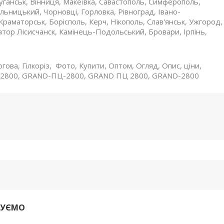
Луганськ, Вінниця, Макеївка, Савастополь, Симферополь,
льницький, Чорновці, Горловка, Рівноград, Івано-
раматорськ, Борісполь, Керч, Нікополь, Слав'янськ, Ужгород,
тор Лісисчанск, Камінець-Подольський, Бровари, Ірпінь,
ова, Гілкоріз, Фото, Купити, Оптом, Огляд, Опис, ціни,
ПЦ-2800, GRAND-ПЦ-2800, GRAND ПЦ 2800, GRAND-2800
ДУЄМО