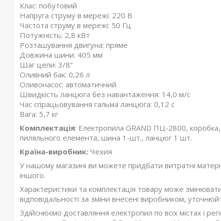
Клас: побутовий
Напруга струму в мережі: 220 В
Частота струму в мережі: 50 Гц
Потужність: 2,8 кВт
Розташування двигуна: пряме
Довжина шини: 405 мм
Шаг цепи: 3/8”
Оливний бак: 0,26 л
Оливонасос: автоматичний
Швидкість ланцюга без навантаження: 14,0 м/с
Час спрацьовування гальма ланцюга: 0,12 с
Вага: 5,7 кг
Комплектація
: Електропила GRAND ПЦ-2800, коробка, 
пиляльного елемента, шина 1-шт., ланцюг 1 шт.
Країна-виробник:
Чехия
У нашому магазині ви можете придбати витратні матеріа
іншого.
Характеристики та комплектація товару може змінюват
відповідальності за зміни внесені виробником, уточнюй
Здійснюємо доставляння електропил по всіх містах і регі