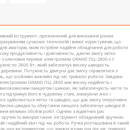
вний інструмент, призначений для виконання різних
рахуванням сучасних технологій і вимог користувачів, що
і для аматорів, яким потрібне надійне обладнання для роботи
ку продуктивність і довговічність, даючи змогу легко
ю з ключових переваг електропили GRAND ПЦ-2800 є її
ужністю 2800 Вт, який забезпечує високу швидкість
 деревини. Потужність двигуна дає змогу справлятися з
, що особливо важливо під час тривалої роботи. Завдяки
н електропили GRAND ПЦ-2800 має високу надійність і
високоякісним ланцюгом і шиною, які забезпечують чисте та
а підтримує його в чудовому стані, знижуючи знос і
юга здійснюється легко та швидко, що дає змогу оперативно
. Висока швидкість обертання ланцюга забезпечує швидке й
ня великих обсягів робіт. Однією з відмітних рис
і зручність використання. Інструмент обладнаний зручною
 і надійний хват під час роботи. Ручка розташована в такий
ль над інструментом, що знижує втому рук під час тривалої