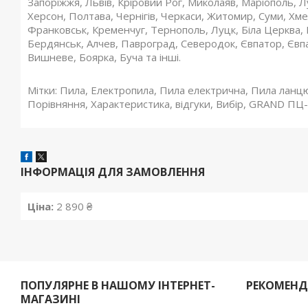
Запоріжжя, Львів, Кріровий Рог, Миколаяв, Маріополь, 
Херсон, Полтава, Чернігів, Черкаси, Житомир, Суми, Хме
Франковськ, Кременчуг, Тернополь, Луцк, Біла Церква, К
Бердянськ, Алчев, Павроград, Северодок, Євпатор, Євпа
Вишневе, Боярка, Буча та інші.
Мітки: Пила, Електропила, Пила електрична, Пила ланцюг
Порівняння, Характеристика, відгуки, Вибір, GRAND 
ІНФОРМАЦІЯ ДЛЯ ЗАМОВЛЕННЯ
Ціна:
2 890 ₴
ПОПУЛЯРНЕ В НАШОМУ ІНТЕРНЕТ-
РЕКОМЕН
МАГАЗИНІ