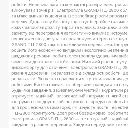
роботи. Невелика вага та компактні розміри електропил
виконувати точні різі. Електропила GRAND ПЦ-2800 обл
та м'яке вмикання двигуна. Це запобігає різким ривкам 
мережу. Додаткову безпеку гарантує інерційне гальмо л
кожух запобігає розліту тирси та уламків, захищаючи 
захисту від перегрівання автоматично вимикає інструм
пошкодженню двигуна та продовжуючи термін експлуатац
GRAND ПЦ-2800 також є важливими перевагами. Інструме
робить його економічно вигідним і екологічно безпечни
шкідливих речовин робить електропилу ідеальним вибо
вимогами до екологічної безпеки. Низький рівень шуму
дискомфорту для оточення. Електропила GRAND ПЦ-2800
різання деревини. Незалежно від складності роботи, це
результати. Він легко справляється з розпилюванням др
роботами. Висока швидкість обертання ланцюга та пот
будь-яке завдання, забезпечуючи чистий і акуратний 
отримуєте надійний і високоякісний інструмент, який с
інструмент поєднує в собі потужність, продуктивність 
для професіоналів і аматорів, які цінують якість і ефект
ПЦ-2800 гарантують довгі роки безвідмовної роботи та 
електропила GRAND ПЦ-2800 — це потужний і надійний
завдань із різання деревини. Завдяки передовим техноло