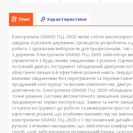
Опис
Характеристики
Електропила GRAND ПЦ-2800 являє собою високоефекти
завдань із різання деревини. Ця модель розроблена з у
робить її ідеальним вибором як для професіоналів, так 
з деревом. Електропила GRAND ПЦ-2800 забезпечує висо
справлятися з будь-якими завданнями з різання. Одніє
потужний двигун. Інструмент обладнаний двигуном пот
обертання ланцюга й ефективне різання навіть твердої
важкими завданнями без перегрівання та перевантажень
продуманій конструкції та якісним компонентам, двигу
довговічність. Електропила GRAND ПЦ-2800 обладнана 
точне різання. Система автоматичного змащення ланцюг
продовжуючи термін експлуатації. Заміна та натяг ланц
готувати інструмент до роботи та мінімізувати простої
ефективне різання, що особливо важливо під час виконан
електропили GRAND ПЦ-2800 є її ергономічний дизайн 
ручкою з м'якими накладками, що забезпечує комфортний
спосіб, щоб забезпечувати оптимальний баланс і контро