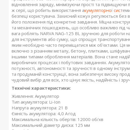
відновлення заряду, мінімізуючи прості та підвищуючи п
ж серії, що робить використання а
кумуляторної сист
еми
безпеці користувача. Захисний кожух регулюється без 
його положення під конкретне завдання. Міцна конструк
та механічних пошкоджень, що особливо важливо під час
вага роблять NARVA NAG-125 BL зручною для роботи на
для інструментів або сумку, що спрощує транспортуванн
яким необхідно часто переміщатися між об'єктами. Ця 
включно з різанням металу, бетону, плитками, шліфува
іншими типами оброблення матеріалів. Вона стане надій
виробничих процесах і побутових завданнях. Акумуля
потужності, автономності та зручності в одному інстру
та продуманій конструкції, вона забезпечує високу прод
чудовий вибір для всіх, хто цінує якість, надійність і з
Технічні характеристики:
Живлення: Акумулятор
Тип акумулятора: Li-Ion
Напруга акумулятора: 21 В
Ємність акумулятора: 4,0 А·год
Максимальна кількість обертів: 12000 об/хв
Максимальний діаметр диска: 125 мм