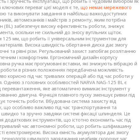
сть і зручність експлуатації, що робить її чудовим вибором як
 ключових переваг цієї моделі є те,
що немає мережевого
ною та виконувати завдання в найбільш важкодоступних
иків, автомеханіків і майстрів з ремонту, яким потрібна
ун (BL) забезпечує високу ефективність роботи, знижує
мента, оскільки не схильний до зносу вугільних щіток.
125 мм, що робить її універсальним інструментом для
матеріалів. Висока швидкість обертання диска дає змогу
ні та рівні різи. Регульований захист запобігає розлітанню
зпечним і комфортним. Ергономічний дизайн корпусу
вна ручка має прогумовані вставки, які знижують вібрацію й
 роботи в різних положеннях передбачена можливість
иво корисно під час тривалих операцій або під час роботи у
я. Однією з головних особливостей NARVA NAG-125 BL є
ід перевантаження, яке автоматично вимикає інструмент у
ріванню двигуна. Функція плавного пуску зменшує ривки під
ує точність роботи. Вбудована система захисту від
у, що особливо важливо під час транспортування та
 швидко та зручно завдяки системі фіксації шпинделя. Це
я додаткових інструментів, що істотно економить час під
є тривалий час автономної роботи, що робить шліфмашину
ті електромережі. Висока ємність акумулятора дає змогу
, технологія швидкого заряджання неабияк скорочує час