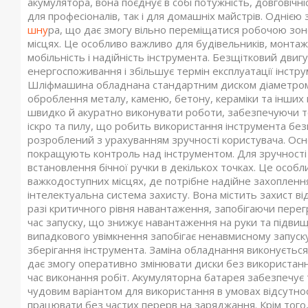
акумулятора, вона поєднує в собі потужність, довговічні
для професіоналів, так і для домашніх майстрів. Однією з
шну
ра, що дає змогу вільно переміщатися робочою зо
місцях. Це особливо важливо для будівельників, монтажн
мобільність і надійність інструмента. Безщітковий двиг
енергоспоживання і збільшує термін експлуатації інстру
Шліфмашина обладнана стандартним диском діаметром 
оброблення металу, каменю, бетону, кераміки та інших 
швидко й акуратно виконувати роботи, забезпечуючи точ
іскро та пилу, що робить використання інструмента бе
розроблений з урахуванням зручності користувача. Осно
покращують контроль над інструментом. Для зручності
встановлення бічної ручки в декількох точках. Це особл
важкодоступних місцях, де потрібне надійне захопленн
інтелектуальна система захисту. Вона містить захист в
разі критичного рівня навантаження, запобігаючи перег
час запуску, що знижує навантаження на руки та підвищ
випадкового увімкнення запобігає ненавмисному запуск
зберігання інструмента. Заміна обладнання виконується
дає змогу оперативно змінювати диски без використанн
час виконання робіт. Акумуляторна батарея забезпечу
чудовим варіантом для використання в умовах відсутнос
працювати без частих перерв на заряджання. Крім того