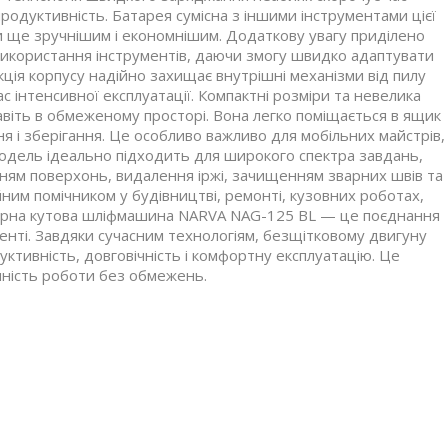
родуктивність. Батарея сумісна з іншими інструментами цієї
 ще зручнішим і економнішим. Додаткову увагу приділено
використання інструментів, даючи змогу швидко адаптувати
ція корпусу надійно захищає внутрішні механізми від пилу
 інтенсивної експлуатації. Компактні розміри та невелика
віть в обмеженому просторі. Вона легко поміщається в ящик
я і зберігання. Це особливо важливо для мобільних майстрів,
модель ідеально підходить для широкого спектра завдань,
нням поверхонь, видалення іржі, зачищенням зварних швів та
ним помічником у будівництві, ремонті, кузовних роботах,
торна кутова шліфмашина NARVA NAG-125 BL — це поєднання
менті. Завдяки сучасним технологіям, безщітковому двигуну
уктивність, довговічність і комфортну експлуатацію. Це
ручність роботи без обмежень.