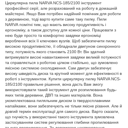
Циркулярна пила NARVA NCS-185/2100 інструмент
професійної серії, але розрахований на роботу в домашній
майстерні. Якщо Вам потрібен надійний помічник для роботи
з деревиною, тоді варто купити саме таку пилку. Пили
NARVA помітні тим, що мають високу продуктивність і
ергономіку, а також доступну для кожної ціни. Працювати з
нею буде просто та комфортно завдяки ергономіці
вироблення всіх її ключових вузлів. Щоб забезпечити пилку
високою продуктивністю, її обладнали двигуном синхронного
типу, потужність якого становить 2100 Вт. Він здатний
витримувати високі навантаження завдяки великій потужності
та справляється з роботою цілком стабільно, що зумовлено
якісною системою охолодження. Сам двигун забезпечує
високу швидкість диска та крутний момент для ефективності в
роботі з інструментом. Купити циркулярну пилку NARVA NCS-
185/2100 правильне рішення, вона дасть Вам змогу
використовувати такий інструмент для розпилювання будь-
яких типів деревини, ДВП та інших матеріалів. Вона
укомплектована пиляльним диском із твердосплавними
напайками, вони забезпечують не тільки якісне різання. Але й
довгий термін експлуатації для самого диска. Варто сказати,
що гнучкість у використанні такого інструмента зумовлена
застосуванням систем регулювання глибини пропилювання
та кута пропилювання. За допомогою настроювання