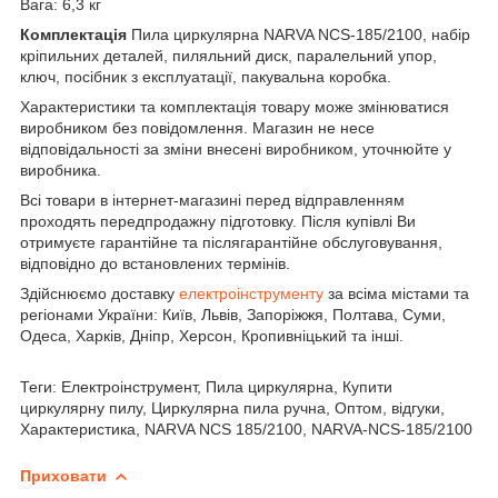
Вага: 6,3 кг
Комплектація
Пила циркулярна NARVA NCS-185/2100, набір
кріпильних деталей, пиляльний диск, паралельний упор,
ключ, посібник з експлуатації, пакувальна коробка.
Характеристики та комплектація товару може змінюватися
виробником без повідомлення. Магазин не несе
відповідальності за зміни внесені виробником, уточнюйте у
виробника.
Всі товари в інтернет-магазині перед відправленням
проходять передпродажну підготовку. Після купівлі Ви
отримуєте гарантійне та післягарантійне обслуговування,
відповідно до встановлених термінів.
Здійснюємо доставку
електроінструменту
за всіма містами та
регіонами України: Київ, Львів, Запоріжжя, Полтава, Суми,
Одеса, Харків, Дніпр, Херсон, Кропивніцький та інші.
Теги: Електроінструмент, Пила циркулярна, Купити
циркулярну пилу, Циркулярна пила ручна, Оптом, відгуки,
Характеристика, NARVA NCS 185/2100, NARVA-NCS-185/2100
Приховати