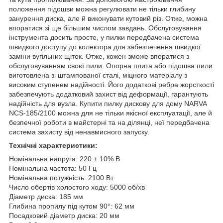
положення підошви можна регулювати не тільки глибину
занурення диска, але й виконувати кутовий різ. Отже, можна
впоратися зі ще більшим числом завдань. Обслуговування
інструмента досить просте, у пилки передбачена система
швидкого доступу до колектора для забезпечення швидкої
заміни вугільних щіток. Отже, кожен зможе впоратися з
обслуговуванням своєї пили. Опорна плита або підошва пили
виготовлена зі штампованої сталі, міцного матеріалу з
високим ступенем надійності. Його додаткові ребра жорсткості
забезпечують додатковий захист від деформації, гарантують
надійність для вузла. Купити пилку дискову для дому NARVA
NCS-185/2100 можна для не тільки якісної експлуатації, але й
безпечної роботи в майстерні та на ділянці, неї передбачена
система захисту від ненавмисного запуску.
Технічні характеристики:
Номінальна напруга: 220 ± 10% В
Номінальна частота: 50 Гц
Номінальна потужність: 2100 Вт
Число обертів холостого ходу: 5000 об/хв
Діаметр диска: 185 мм
Глибина пропилу під кутом 90°: 62 мм
Посадковий діаметр диска: 20 мм