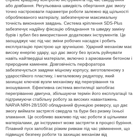
або довбання. Регульована швидкість обертання дає змогу
точно настроювати параметри роботи залежно від щільності
оброблюваного матеріалу, забезпечуючи максимальну
точність виконання завдань. Система кріплення SDS-Plus
забезпечує надійну фіксацію обладнання та швидку заміну
бурів і зубил без використання додаткових інструментів. Це
заощаджує час під час зміни робочих насадок і робить
експлуатацію пристрою ще зручнішою. Ударний механізм має
високу енергію удару, що дає змогу без зусиль руйнувати
навіть найтвердіші матеріали, включно з армованим бетоном і
природним каменем. Довговічність перфоратора
забезпечується завдяки міцному корпусу, виготовленому з
ударостійкого пластику, і металевому редуктору, який
захищає ключові вузли механізму від перегрівання та
зношування. Ефективна система вентиляції запобігає
перегріванню двигуна, збільшуючи термін його експлуатації та
підтримуючи стабільну роботу за високих навантажень.
NARVA NRH-28/1500 обладнаний функцією реверсу, що дає
змогу виймати застряглі свердла та бури без ризику їхньої
зламання. Це особливо важливо під час роботи зі щільними
матеріалами, де інструмент може застрягти в процесі буріння.
Плавний пуск запобігає різким ривкам під час увімкнення, що
підвищує безпеку роботи та захищає механізм від