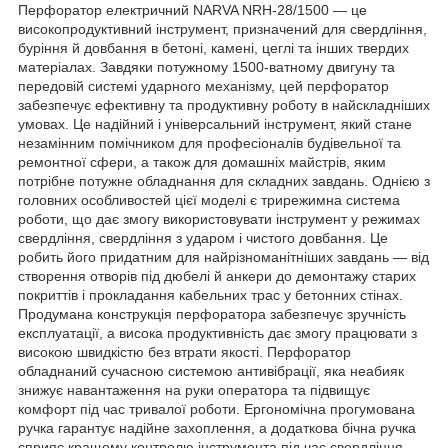
Перфоратор електричний NARVA NRH-28/1500 — це
високопродуктивний інструмент, призначений для свердління,
буріння й довбання в бетоні, камені, цеглі та інших твердих
матеріалах. Завдяки потужному 1500-ватному двигуну та
передовій системі ударного механізму, цей перфоратор
забезпечує ефективну та продуктивну роботу в найскладніших
умовах. Це надійний і універсальний інструмент, який стане
незамінним помічником для професіоналів будівельної та
ремонтної сфери, а також для домашніх майстрів, яким
потрібне потужне обладнання для складних завдань. Однією з
головних особливостей цієї моделі є трирежимна система
роботи, що дає змогу використовувати інструмент у режимах
свердління, свердління з ударом і чистого довбання. Це
робить його придатним для найрізноманітніших завдань — від
створення отворів під дюбелі й анкери до демонтажу старих
покриттів і прокладання кабельних трас у бетонних стінах.
Продумана конструкція перфоратора забезпечує зручність
експлуатації, а висока продуктивність дає змогу працювати з
високою швидкістю без втрати якості. Перфоратор
обладнаний сучасною системою антивібрації, яка неабияк
знижує навантаження на руки оператора та підвищує
комфорт під час тривалої роботи. Ергономічна прогумована
ручка гарантує надійне захоплення, а додаткова бічна ручка
сприяє кращому контролю інструмента під час свердління