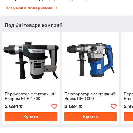
Всі умови повернення
Подібні товари компанії
Перфоратор електричний
Перфоратор електричний
Пер
Елпром ЕПЕ-1700
Вітязь ПЕ-1600
Елп
2 684
2 684
2 9
₴
₴
Купити
Купити