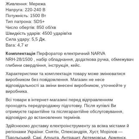
Живлення: Мережа
Напруга: 220-240 В
Потужність: 1500 Вт
Тип патрона: SDS+
Число обертів: 850 об/хв
Швидкість ударів: 4500 ударів/хв
Сила удару: 5,5 Дж.
Вага: 4,7 кг
Комплектація
Перфоратор електричний NARVA
NRН-28/1500 , набір обладнання, додаткова ручка, обмежувач
глибини свердління, інструкція, кейс.
Характеристики та комплектація товару може змінюватися
виробником без повідомлення. Магазин не несе
відповідальності за зміни внесені виробником, уточнюйте у
виробника.
Всі товари в інтернет-магазині перед відправленням
проходять передпродажну підготовку. Після купівлі Ви
отримуєте гарантійне та післягарантійне обслуговування,
відповідно до встановлених термінів.
Здійснюємо доставку електроінструменту за всіма містами й
регіонами України: Снятін, Олександрія, Хуст, Морілов —
Підольський, Сакі, Алушта, Антрацит, Артемовськ, Армянск,