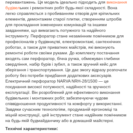
перевантажень. Ця модель ідеально підходить для
виконання
будівел
ьних і ремонтних робіт будь-якої складності. Вона
легко справляється з пробиванням отворів для кріпильних
елементів, демонтажем старої плитки, створенням штробів
для прокладання інженерних комунікацій та іншими
завданнями, що вимагають потужного та надійного
інструменту. Перфоратор стане незамінним помічником для
професіоналів у будівництві, електромонтажі, сантехнічних
роботах, а також для приватних майстрів, які виконують
ремонтні роботи своїми руками. До комплекту постачання
входять сам перфоратор, бічна ручка, обмежувач глибини
свердління, набір бурів і зубил, а також зручний кейс для
зберігання і транспортування. Це дає змогу відразу розпочати
роботу без потреби придбання додаткових аксесуарів.
Електричний перфоратор NARVA NRH-28/1500 — це
поєднання високої потужності, надійності та зручності
експлуатації. Він розроблений для ефективного виконання
будівельних і монтажних робіт, забезпечуючи чудове
співвідношення продуктивності та комфорту у використанні.
Завдяки сучасним технологіям, продуманій ергономіці та
міцній конструкції, цей інструмент стане надійним помічником
на будь-якій будмайданчику або в домашній майстерні.
Технічні характеристики: