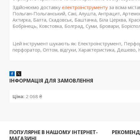
Здійснюємо доставку
електроінструменту
за всіма міста
Польган-Польганський, Сакі, Алушта, Антрацит, Артемов
Ахтирка, Балта, Скадовськ, Баштанка, Біла Церква, Кра
Бобрінець, Ковстовка, Болград, Суми, Бровари, Боріспол
Цей інструмент шукають як: Електроінструмент, Перф
перфоратор, Оптом, відгуки, Характеристика, Дешево,
ІНФОРМАЦІЯ ДЛЯ ЗАМОВЛЕННЯ
Ціна:
2 068 ₴
ПОПУЛЯРНЕ В НАШОМУ ІНТЕРНЕТ-
РЕКОМЕН
МАГАЗИНІ