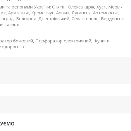
ми та регіонами України: Снятін, Олександрія, Хуст, Моріл-
ск, Арм'янськ, Кременчуг, Арциз, Луганськ, Артемовськ,
сноград, Белгород-Днестрівський, Севастополь, Бердянськ,
ь та інші.
оратор бочковий, Перфоратор електричний, Купити
 Недорогого
ДУЄМО