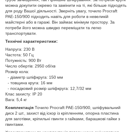
можна докупити окремо та замінити на ті, які більше підходять
для роду Вашої діяльності. Зверніть увагу, точило Procraft
PAE-150/900 підходить навіть для роботи в невеликій
майстерні або в гаражі. Він займає мінімум простору. За
потреби його можна швидко переміщати та легко
транспортувати.
Технічні характеристики:
Напруга: 230 В
Частота: 50 Гц
Потужність: 900 Вт
Число обертів: 2950 об/хв
Розмір кола:
- діаметр шліфкруга: 150 мм
- товщина круга: 16 мм
- посадковий розмір шліфкруга: 12,7/32 мм
Клас захисту: IP 20
Вага: 5,4 кг
Комплектація
Точило Procraft PAE-150/900, шліфувальний
диск 2 шт., захист від іскор із кріпленням, опорна пластина
для заготівки, кріпильні гвинти з гайками, барашкові гайки з
гвинтами.