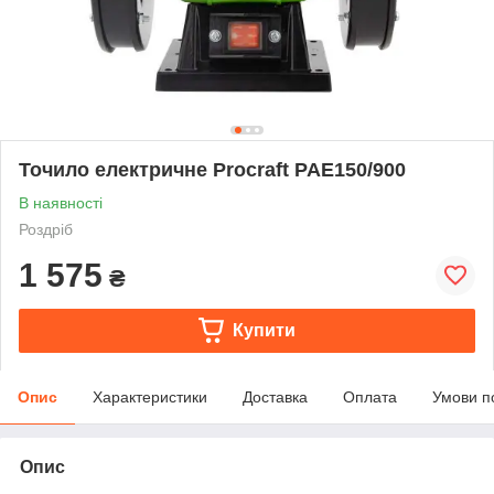
Точило електричне Procraft PAE150/900
В наявності
Роздріб
1 575
₴
Купити
Опис
Характеристики
Доставка
Оплата
Умови п
Опис