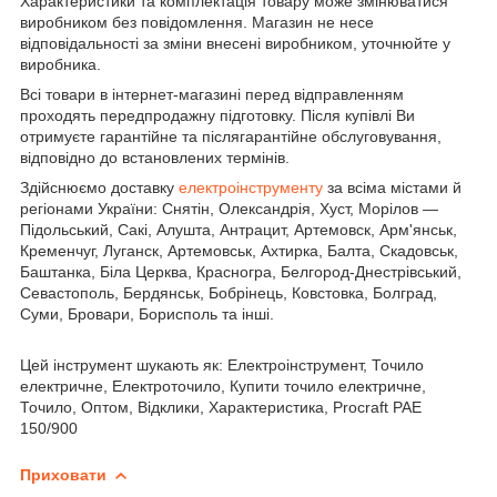
Характеристики та комплектація товару може змінюватися
виробником без повідомлення. Магазин не несе
відповідальності за зміни внесені виробником, уточнюйте у
виробника.
Всі товари в інтернет-магазині перед відправленням
проходять передпродажну підготовку. Після купівлі Ви
отримуєте гарантійне та післягарантійне обслуговування,
відповідно до встановлених термінів.
Здійснюємо доставку
електроінструменту
за всіма містами й
регіонами України: Снятін, Олександрія, Хуст, Морілов —
Підольський, Сакі, Алушта, Антрацит, Артемовск, Арм'янськ,
Кременчуг, Луганск, Артемовськ, Ахтирка, Балта, Скадовськ,
Баштанка, Біла Церква, Красногра, Белгород-Днестрівський,
Севастополь, Бердянськ, Бобрінець, Ковстовка, Болград,
Суми, Бровари, Борисполь та інші.
Цей інструмент шукають як: Електроінструмент, Точило
електричне, Електроточило, Купити точило електричне,
Точило, Оптом, Відклики, Характеристика, Procraft PAE
150/900
Приховати