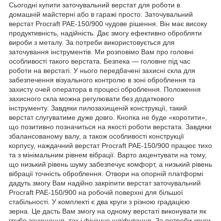
Сьогодні купити заточувальний верстат для роботи в
домашній майстерні або в гаражі просто. Заточувальний
верстат Procraft PAE-150/900 чудове рішення. Він має високу
продуктивність, надійність. Дає змогу ефективно обробляти
вироби з металу. За потреби використовується для
заточування інструментів. Ми розповімо Вам про головні
особливості такого верстата. Безпека — головне під час
роботи на верстаті. У нього передбачені захисні скла для
забезпечення візуального контролю в зоні оброблення та
захисту очей оператора в процесі оброблення. Положення
захисного скла можна регулювати без додаткового
інструменту. Завдяки пилозахищеній конструкції, такий
верстат слугуватиме дуже довго. Кнопка не буде «коротити»,
що позитивно позначиться на якості роботи верстата. Завдяки
збалансованому валу, а також особливості конструкції
корпусу, наждачний верстат Procraft PAE-150/900 працює тихо
та з мінімальним рівнем вібрації. Варто акцентувати на тому,
що низький рівень шуму забезпечує комфорт, а низький рівень
вібрації точність оброблення. Отвори на опорній платформі
дадуть змогу Вам надійно закріпити верстат заточувальний
Procraft PAE-150/900 на робочій поверхні для більшої
стабільності. У комплекті є два круги з різною градацією
зерна. Це дасть Вам змогу на одному верстаті виконувати як
грубе зачищення, так і фінішне шліфування. За потреби круги