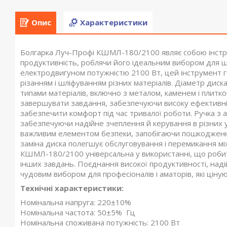
Опис
Характеристики
Болгарка Луч-Профі КШМЛ-180/2100 являє собою інструм
продуктивність, роблячи його ідеальним вибором для ш
електродвигуном потужністю 2100 Вт, цей інструмент г
різанням і шліфуванням різних матеріалів. Діаметр диск
типами матеріалів, включно з металом, каменем і плитк
завершувати завдання, забезпечуючи високу ефективні
забезпечити комфорт під час тривалої роботи. Ручка з
забезпечуючи надійне зчеплення й керування в різних 
важливим елементом безпеки, запобігаючи пошкодженн
заміна диска полегшує обслуговування і перемикання мі
КШМЛ-180/2100 універсальна у використанні, що робит
інших завдань. Поєднання високої продуктивності, наді
чудовим вибором для професіоналів і аматорів, які ціную
Технічні характеристики:
Номінальна напруга: 220±10%
Номінальна частота: 50±5% Гц
Номінальна споживана потужність: 2100 Вт