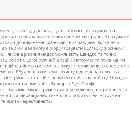
ент, який чудово поєднує в собі високу потужність і
ирокого спектра будівельних і ремонтних робіт. З потужним
отовий до виконання різноманітних завдань, включно з
а до 180 мм дає змогу використовувати болгарку з різними
ою. Глибина різання надає можливість швидко та точно
сть роботи. Ергономічний дизайн інструмента покликаний
 антивібраційною системою знижує стомлюваність оператора,
умовах. Вбудована система захисту від перевантажень є
ю інструмента та забезпечуючи стабільну роботу. Швидка
ж різними типами робіт. Болгарка Луч-Профі
ь її незамінним інструментом для будівництва, ремонту та
йності та інноваційних технологій робить цей інструмент
ть якість і ефективність.