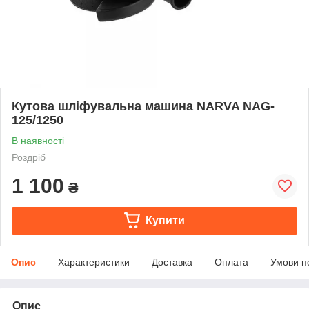
Кутова шліфувальна машина NARVA NAG-
125/1250
В наявності
Роздріб
1 100
₴
Купити
Опис
Характеристики
Доставка
Оплата
Умови п
Опис