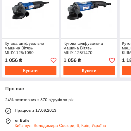
Кутова шліфувальна
Кутова шліфувальна
Куто
машина Вітязь
машина Вітязь
маш
МШУ-125/1090
МШУ-125/1470
КШМ
1 056
1 056
1 1
₴
₴
Купити
Купити
Про нас
24% позитивних з 370 відгуків за рік
Працює з 17.06.2013
м. Київ
Київ, вул. Володимира Сосюри, 6, Київ, Україна