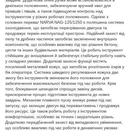
декількох положеннях, забезпечуючи зручний хват для
правшів і лівшів, а також підвищуючи контроль над
інструментом у різних робочих положеннях. Однією з
головних переваг NARVA NAG-125/1250 є поліпшена система
охолодження, що запобігає перегріванню двигуна та
продовжує термін експлуатації пристрою. Надійний захист від
пилу та дрібних частинок запобігає засміченню внутрішніх
компонентів, що особливо важливо під час різання бетону,
цегли та інших будівельних матеріалів. Це робить інструмент
стійкішим до зношування й забезпечує стабільну роботу навіть
у складних умовах. Додаткові захисні функції містять
посилений металевий кожух, що запобігає розлітанню іскрів у
бік оператора. Система швидкого регулювання кожуха дає
змогу без інструментів змінювати його положення для
забезпечення максимальної безпеки під час роботи. Крім
того, блокування шпинделя спрощує заміну дисків,
прискорюючи процес підготовки інструмента до нових
завдань. Механізм плавного пуску знижує ривки під час
запуску, що захищає двигун від перевантажень і продовжує
його ресурс. Це також робить роботу з інструментом
комфортнішою, особливо за точних і акуратніших різань.
Додатково передбачений захист від випадкового увімкнення,
що особливо важливо під час роботи в динамічних умовах