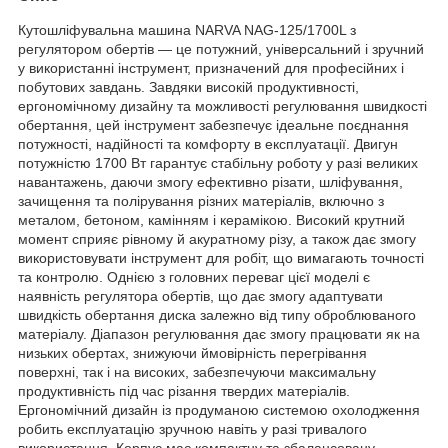
Кутошліфувальна машина NARVA NAG-125/1700L з
регулятором обертів — це потужний, універсальний і зручний
у використанні інструмент, призначений для професійних і
побутових завдань. Завдяки високій продуктивності,
ергономічному дизайну та можливості регулювання швидкості
обертання, цей інструмент забезпечує ідеальне поєднання
потужності, надійності та комфорту в експлуатації. Двигун
потужністю 1700 Вт гарантує стабільну роботу у разі великих
навантажень, даючи змогу ефективно різати, шліфування,
зачищення та полірування різних матеріалів, включно з
металом, бетоном, камінням і керамікою. Високий крутний
момент сприяє рівному й акуратному різу, а також дає змогу
використовувати інструмент для робіт, що вимагають точності
та контролю. Однією з головних переваг цієї моделі є
наявність регулятора обертів, що дає змогу адаптувати
швидкість обертання диска залежно від типу оброблюваного
матеріалу. Діапазон регулювання дає змогу працювати як на
низьких обертах, знижуючи ймовірність перегрівання
поверхні, так і на високих, забезпечуючи максимальну
продуктивність під час різання твердих матеріалів.
Ергономічний дизайн із продуманою системою охолодження
робить експлуатацію зручною навіть у разі тривалого
використання. Корпус має компактну та збалансовану