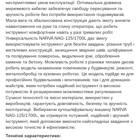
несприятливих умов експлуатації. Оптимальна довжина
мережевого кабелю забезпечує свободу пересування та
зручність роботи без потреби використання подовжувачів.
Мала вага та збалансована конструкція дають змогу знизити
навантаження на руки та спину оператора, що робить
інструмент комфортним навіть у разі тривалих робіт.
Універсальність NARVA NAG-125/1700L дає змогу
використовувати інструмент для безлічі завдань: різання труб і
металевих конструкцій, зачищення зварних швів, шліфування
та полірування поверхонь, видалення іржі, оброблення
каменю та бетону. Можливість роботи з різними типами дисків
робить модель незамінним помічником у будівництві, ремонті,
металообробці та кузовних роботах. Ця модель підійде як для
професійних будівельників і монтажників, так і для домашніх
майстрів, яким потрібен надійний інструмент із високою
потужністю й розширеними можливостями регулювання.
Сучасні технології та якісні матеріали, використані у
виробництві, гарантують довговічність, безпеку та зручність
експлуатації. Вибираючи кутошліфувальну машину NARVA
NAG-125/1700L, ви отримуєте потужний, надійний і зручний
інструмент, який допоможе виконати найскладніші завдання з
високою точністю й ефективністю.
Технічні характеристики: