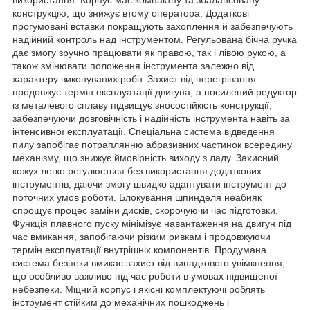
конструкцію, що знижує втому оператора. Додаткові
прогумовані вставки покращують захоплення й забезпечують
надійний контроль над інструментом. Регульована бічна ручка
дає змогу зручно працювати як правою, так і лівою рукою, а
також змінювати положення інструмента залежно від
характеру виконуваних робіт. Захист від перегрівання
продовжує термін експлуатації двигуна, а посилений редуктор
із металевого сплаву підвищує зносостійкість конструкції,
забезпечуючи довговічність і надійність інструмента навіть за
інтенсивної експлуатації. Спеціальна система відведення
пилу запобігає потраплянню абразивних частинок всередину
механізму, що знижує ймовірність виходу з ладу. Захисний
кожух легко регулюється без використання додаткових
інструментів, даючи змогу швидко адаптувати інструмент до
поточних умов роботи. Блокування шпинделя неабияк
спрощує процес заміни дисків, скорочуючи час підготовки.
Функція плавного пуску мінімізує навантаження на двигун під
час вмикання, запобігаючи різким ривкам і продовжуючи
термін експлуатації внутрішніх компонентів. Продумана
система безпеки вмикає захист від випадкового увімкнення,
що особливо важливо під час роботи в умовах підвищеної
небезпеки. Міцний корпус і якісні комплектуючі роблять
інструмент стійким до механічних пошкоджень і