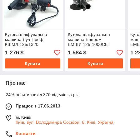
Кутова шліфувальна
Кутова шліфувальна
Куто
машина Луч-Профі
машина Елпром
маш
КШМЛ-125/1320
ЕМШУ-125-1000СЕ
ЕМШ
1 276
1 584
1 2
₴
₴
Купити
Купити
Про нас
24% позитивних з 370 відгуків за рік
Працює з 17.06.2013
м. Київ
Київ, вул. Володимира Сосюри, 6, Київ, Україна
Контакти