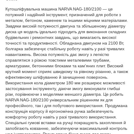
Кутошліфувальна машина NARVA NAG-180/2100 — це
потужний і надійний інструмент, призначений для роботи з
металом, бетоном, каменем та іншими міцними матеріалами.
Завдяки високій потужності двигуна та збільшеному діаметру
диска ця модель ідеально підходить для виконання складних
будівельних і ремонтних завдань, що вимагають високої
точності та продуктивності. Обладнана двигуном на 2100 Вт,
болгарка забезпечує стабільну роботу навіть у разі тривалих
навантажень. Висока потужність дає змогу з легкістю
справлятися з різкою товстими металевими трубами,
арматурами, бетонними блоками та кам'яних плит. Високий
крутний момент сприяє швидкому та рівному різанню, а також
ефективному шліфуванню й зачищенню поверхонь.
Використання кола діаметром 180 мм розширює можливості
застосування інструменту, даючи змогу виконувати глибші
різи, порівнюючи з моделями меншого діаметра. Це робить
NARVA NAG-180/2100 універсальним рішенням як для
професійного, так і для побутового використання. Продумана
конструкція корпусу й ергономічна ручка забезпечують
комфортну роботу навіть у разі тривалого використання.
Спеціальні гумові вставки на ручці покращують захоплення й
запобігають ковзанню, забезпечуючи максимальний контроль
над інструментом. Регульована бічна ручка дає змогу