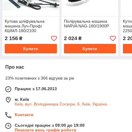
Кутова шліфувальна
Полірувальна машина
Куто
машина Луч-Профі
NARVA NAG-180/1900P
маши
КШМЛ-180/2100
225
2 156
2 024
2 2
₴
₴
Купити
Купити
Про нас
23% позитивних з 366 відгуків за рік
Працює з 17.06.2013
м. Київ
Київ, вул. Володимира Сосюри, 6, Київ, Україна
Контакти
Сьогодні працює з 09:00 до 19:00
Показати весь графік роботи