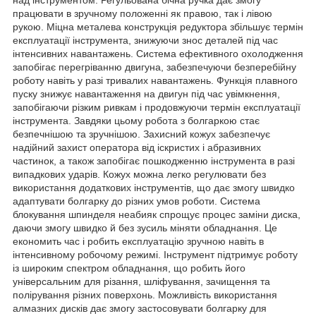
працювати в зручному положенні як правою, так і лівою
рукою. Міцна металева конструкція редуктора збільшує термін
експлуатації інструмента, знижуючи знос деталей під час
інтенсивних навантажень. Система ефективного охолодження
запобігає перегріванню двигуна, забезпечуючи безперебійну
роботу навіть у разі тривалих навантажень. Функція плавного
пуску знижує навантаження на двигун під час увімкнення,
запобігаючи різким ривкам і продовжуючи термін експлуатації
інструмента. Завдяки цьому робота з болгаркою стає
безпечнішою та зручнішою. Захисний кожух забезпечує
надійний захист оператора від іскристих і абразивних
частинок, а також запобігає пошкодженню інструмента в разі
випадкових ударів. Кожух можна легко регулювати без
використання додаткових інструментів, що дає змогу швидко
адаптувати болгарку до різних умов роботи. Система
блокування шпинделя неабияк спрощує процес заміни диска,
даючи змогу швидко й без зусиль міняти обладнання. Це
економить час і робить експлуатацію зручною навіть в
інтенсивному робочому режимі. Інструмент підтримує роботу
із широким спектром обладнання, що робить його
універсальним для різання, шліфування, зачищення та
полірування різних поверхонь. Можливість використання
алмазних дисків дає змогу застосовувати болгарку для