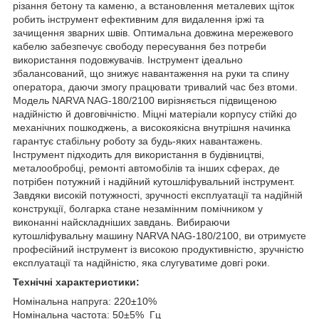
різання бетону та каменю, а встановлення металевих щіток
робить інструмент ефективним для видалення іржі та
зачищення зварних швів. Оптимальна довжина мережевого
кабелю забезпечує свободу пересування без потреби
використання подовжувачів. Інструмент ідеально
збалансований, що знижує навантаження на руки та спину
оператора, даючи змогу працювати тривалий час без втоми.
Модель NARVA NAG-180/2100 вирізняється підвищеною
надійністю й довговічністю. Міцні матеріали корпусу стійкі до
механічних пошкоджень, а високоякісна внутрішня начинка
гарантує стабільну роботу за будь-яких навантажень.
Інструмент підходить для використання в будівництві,
металообробці, ремонті автомобілів та інших сферах, де
потрібен потужний і надійний кутошліфувальний інструмент.
Завдяки високій потужності, зручності експлуатації та надійній
конструкції, болгарка стане незамінним помічником у
виконанні найскладніших завдань. Вибираючи
кутошліфувальну машину NARVA NAG-180/2100, ви отримуєте
професійний інструмент із високою продуктивністю, зручністю
експлуатації та надійністю, яка слугуватиме довгі роки.
Технічні характеристики:
Номінальна напруга: 220±10%
Номінальна частота: 50±5% Гц