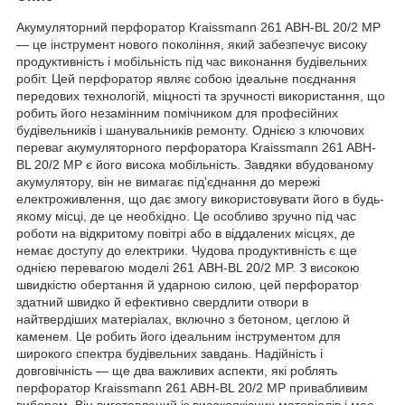
Акумуляторний перфоратор Kraissmann 261 ABH-BL 20/2 MP
— це інструмент нового покоління, який забезпечує високу
продуктивність і мобільність під час виконання будівельних
робіт. Цей перфоратор являє собою ідеальне поєднання
передових технологій, міцності та зручності використання, що
робить його незамінним помічником для професійних
будівельників і шанувальників ремонту. Однією з ключових
переваг акумуляторного перфоратора Kraissmann 261 ABH-
BL 20/2 MP є його висока мобільність. Завдяки вбудованому
акумулятору, він не вимагає під'єднання до мережі
електроживлення, що дає змогу використовувати його в будь-
якому місці, де це необхідно. Це особливо зручно під час
роботи на відкритому повітрі або в віддалених місцях, де
немає доступу до електрики. Чудова продуктивність є ще
однією перевагою моделі 261 ABH-BL 20/2 MP. З високою
швидкістю обертання й ударною силою, цей перфоратор
здатний швидко й ефективно свердлити отвори в
найтвердіших матеріалах, включно з бетоном, цеглою й
каменем. Це робить його ідеальним інструментом для
широкого спектра будівельних завдань. Надійність і
довговічність — ще два важливих аспекти, які роблять
перфоратор Kraissmann 261 ABH-BL 20/2 MP привабливим
вибором. Він виготовлений із високоякісних матеріалів і має