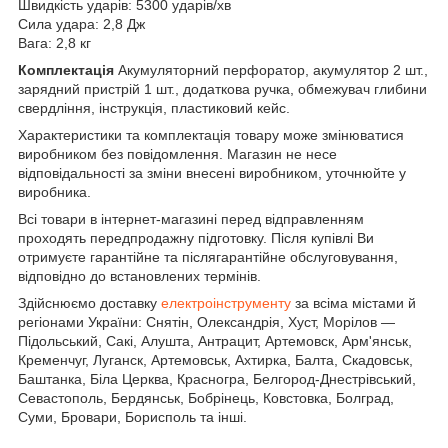
Швидкість ударів: 5300 ударів/хв
Сила удара: 2,8 Дж
Вага: 2,8 кг
Комплектація
Акумуляторний перфоратор, акумулятор 2 шт.,
зарядний пристрій 1 шт., додаткова ручка, обмежувач глибини
свердління, інструкція, пластиковий кейс.
Характеристики та комплектація товару може змінюватися
виробником без повідомлення. Магазин не несе
відповідальності за зміни внесені виробником, уточнюйте у
виробника.
Всі товари в інтернет-магазині перед відправленням
проходять передпродажну підготовку. Після купівлі Ви
отримуєте гарантійне та післягарантійне обслуговування,
відповідно до встановлених термінів.
Здійснюємо доставку
електроінструменту
за всіма містами й
регіонами України: Снятін, Олександрія, Хуст, Морілов —
Підольський, Сакі, Алушта, Антрацит, Артемовск, Арм'янськ,
Кременчуг, Луганск, Артемовськ, Ахтирка, Балта, Скадовськ,
Баштанка, Біла Церква, Красногра, Белгород-Днестрівський,
Севастополь, Бердянськ, Бобрінець, Ковстовка, Болград,
Суми, Бровари, Борисполь та інші.