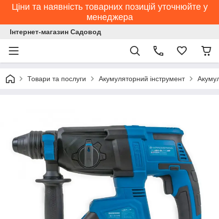
Ціни та наявність товарних позицій уточнюйте у
менеджера
Інтернет-магазин Садовод
Товари та послуги
Акумуляторний інструмент
Акуму