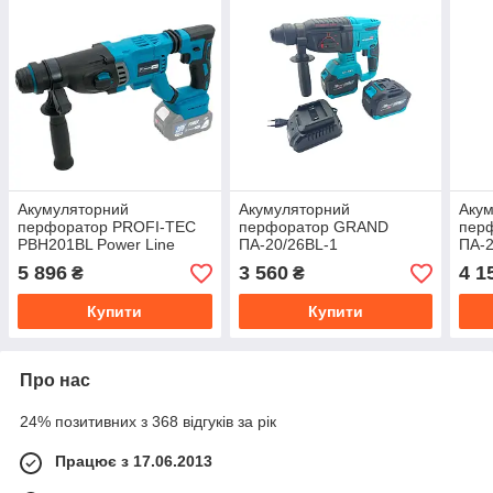
Акумуляторний
Акумуляторний
Аку
перфоратор PROFI-TEC
перфоратор GRAND
пер
PBH201BL Power Line
ПА-20/26BL-1
ПА-2
(2×PT2040MP)
5 896
3 560
4 1
₴
₴
Купити
Купити
Про нас
24% позитивних з 368 відгуків за рік
Працює з 17.06.2013