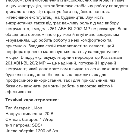
міцну конструкцію, яка забезпечує стабільну роботу впродовж
тривалого часу. Це гарантує його надійність навіть за
інтенсивної експлуатації на будівництві. Зручність
використання також відіграє важливу роль під час вибору
інструмента, і модель 261 ABH-BL 20/2 MP не розчарує. Вона
обладнана ергономічною ручкою й інтуїтивно зрозумілим
керуванням, що робить роботу з нею комфортною та
приємною. Завдяки своїй компактності та легкості, цей
перфоратор легко маневрується навіть у важкодоступних
місцях. В підсумку, акумуляторний перфоратор Kraissmann
261 ABH-BL 20/2 MP — це надійний, потужний і зручний
інструмент, який допоможе вам швидко та легко виконати різні
будівельні завдання. Він ідеально підходить як для
професійного використання, так і для прихильників, які
бажають виконати ремонтні роботи з високою якістю й
ефективністю.
Технічні характеристики:
Тип батареї: Li-Ion
Напруга живлення: 20 В
Ємність батареї: 4 А/год
тип патрона: SDS+
Число обертів: 1200 об./хв