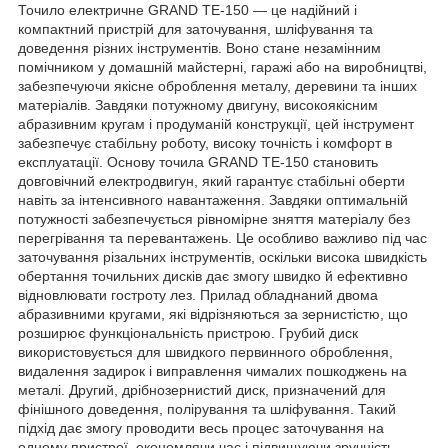
Точило електричне GRAND ТЕ-150 — це надійний і
компактний пристрій для заточування, шліфування та
доведення різних інструментів. Воно стане незамінним
помічником у домашній майстерні, гаражі або на виробництві,
забезпечуючи якісне оброблення металу, деревини та інших
матеріалів. Завдяки потужному двигуну, високоякісним
абразивним кругам і продуманій конструкції, цей інструмент
забезпечує стабільну роботу, високу точність і комфорт в
експлуатації. Основу точила GRAND ТЕ-150 становить
довговічний електродвигун, який гарантує стабільні оберти
навіть за інтенсивного навантаження. Завдяки оптимальній
потужності забезпечується рівномірне зняття матеріалу без
перегрівання та перевантажень. Це особливо важливо під час
заточування різальних інструментів, оскільки висока швидкість
обертання точильних дисків дає змогу швидко й ефективно
відновлювати гостроту лез. Прилад обладнаний двома
абразивними кругами, які відрізняються за зернистістю, що
розширює функціональність пристрою. Грубий диск
використовується для швидкого первинного оброблення,
видалення задирок і виправлення чималих пошкоджень на
металі. Другий, дрібнозернистий диск, призначений для
фінішного доведення, полірування та шліфування. Такий
підхід дає змогу проводити весь процес заточування на
одному пристрої, економлячи час і підвищуючи зручність