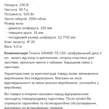
Напруга: 230 В
Частота: 50 Гц
Потужність: 520 Вт
Число обертів: 2950 об/хв
Розмір кола:
- діаметр шліфкруга: 150 мм
- товщина круга: 16 мм
- посадковий розмір шліфкруга: 12,7/32 мм
Клас захисту: IP 20
Вага: 6,0 кг
Комплектація
Точило GRAND ТЕ-150, шліфувальний диск 2
шт., захист від іскор із кріпленням, опорна пластина для
заготівки, кріпильні гвинти з гайками, барашкові гайки з
гвинтами.
Характеристики та комплектація товару може змінюватися
виробником без повідомлення. Магазин не несе
відповідальності за зміни внесені виробником, уточнюйте у
виробника.
Всі товари в інтернет-магазині перед відправленням
проходять передпродажну підготовку. Після купівлі Ви
отримуєте гарантійне та післягарантійне обслуговування,
відповідно до встановлених термінів.