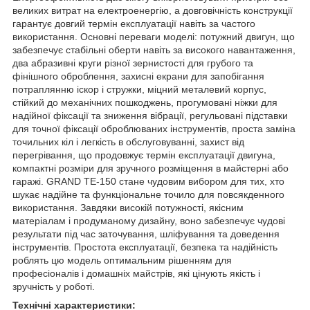
великих витрат на електроенергію, а довговічність конструкції
гарантує довгий термін експлуатації навіть за частого
використання. Основні переваги моделі: потужний двигун, що
забезпечує стабільні оберти навіть за високого навантаження,
два абразивні круги різної зернистості для грубого та
фінішного оброблення, захисні екрани для запобігання
потраплянню іскор і стружки, міцний металевий корпус,
стійкий до механічних пошкоджень, прогумовані ніжки для
надійної фіксації та зниження вібрації, регульовані підставки
для точної фіксації оброблюваних інструментів, проста заміна
точильних кіл і легкість в обслуговуванні, захист від
перегрівання, що продовжує термін експлуатації двигуна,
компактні розміри для зручного розміщення в майстерні або
гаражі. GRAND ТЕ-150 стане чудовим вибором для тих, хто
шукає надійне та функціональне точило для повсякденного
використання. Завдяки високій потужності, якісним
матеріалам і продуманому дизайну, воно забезпечує чудові
результати під час заточування, шліфування та доведення
інструментів. Простота експлуатації, безпека та надійність
роблять цю модель оптимальним рішенням для
професіоналів і домашніх майстрів, які цінують якість і
зручність у роботі.
Технічні характеристики: