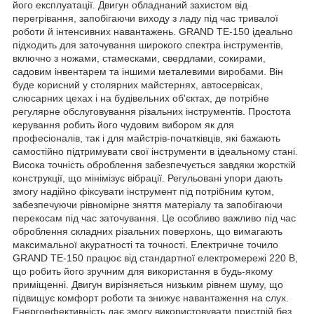
його експлуатації. Двигун обладнаний захистом від
перегрівання, запобігаючи виходу з ладу під час тривалої
роботи й інтенсивних навантажень. GRAND ТЕ-150 ідеально
підходить для заточування широкого спектра інструментів,
включно з ножами, стамесками, свердлами, сокирами,
садовим інвентарем та іншими металевими виробами. Він
буде корисний у столярних майстернях, автосервісах,
слюсарних цехах і на будівельних об'єктах, де потрібне
регулярне обслуговування різальних інструментів. Простота
керування робить його чудовим вибором як для
професіоналів, так і для майстрів-початківців, які бажають
самостійно підтримувати свої інструменти в ідеальному стані.
Висока точність оброблення забезпечується завдяки жорсткій
конструкції, що мінімізує вібрації. Регульовані упори дають
змогу надійно фіксувати інструмент під потрібним кутом,
забезпечуючи рівномірне зняття матеріалу та запобігаючи
перекосам під час заточування. Це особливо важливо під час
оброблення складних різальних поверхонь, що вимагають
максимальної акуратності та точності. Електричне точило
GRAND ТЕ-150 працює від стандартної електромережі 220 В,
що робить його зручним для використання в будь-якому
приміщенні. Двигун вирізняється низьким рівнем шуму, що
підвищує комфорт роботи та знижує навантаження на слух.
Енергоефективність дає змогу використовувати пристрій без