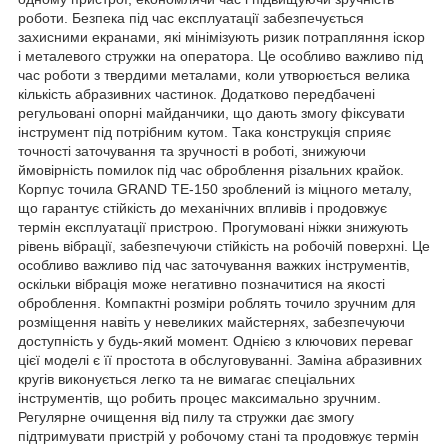
роботи. Безпека під час експлуатації забезпечується
захисними екранами, які мінімізують ризик потрапляння іскор
і металевого стружки на оператора. Це особливо важливо під
час роботи з твердими металами, коли утворюється велика
кількість абразивних частинок. Додатково передбачені
регульовані опорні майданчики, що дають змогу фіксувати
інструмент під потрібним кутом. Така конструкція сприяє
точності заточування та зручності в роботі, знижуючи
ймовірність помилок під час оброблення різальних крайок.
Корпус точила GRAND ТЕ-150 зроблений із міцного металу,
що гарантує стійкість до механічних впливів і продовжує
термін експлуатації пристрою. Прогумовані ніжки знижують
рівень вібрації, забезпечуючи стійкість на робочій поверхні. Це
особливо важливо під час заточування важких інструментів,
оскільки вібрація може негативно позначитися на якості
оброблення. Компактні розміри роблять точило зручним для
розміщення навіть у невеликих майстернях, забезпечуючи
доступність у будь-який момент. Однією з ключових переваг
цієї моделі є її простота в обслуговуванні. Заміна абразивних
кругів виконується легко та не вимагає спеціальних
інструментів, що робить процес максимально зручним.
Регулярне очищення від пилу та стружки дає змогу
підтримувати пристрій у робочому стані та продовжує термін