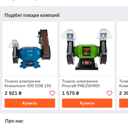
Подібні товари компанії
Точило електричне
Точило електричне
Точи
Kraissmann 500 DSB 150
Procraft PAE150/900
Krai
2 921
1 575
2 3
₴
₴
Купити
Купити
Про нас