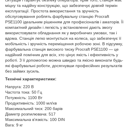
міцну та надійну конструкцію, що забезпечує довгий термін
експлуатації. Простота використання та зручність
обслуговування роблять фарбувальну станцію Procraft
РSE1100 ідеальним рішенням для професіоналів і аматорів. Її
компактний дизайн і легкість у встановленні дають змогу
використовувати обладнання як у виробничих умовах, так і
вдома. Станція легко монтується на колеса, що забезпечує її
мобільність і зручність переміщення робочою зоні. В підсумку,
фарбувальна станція високого тиску Procraft PSE1100 — це
надійний помічник для всіх, хто цінує якість і ефективність у
роботі. З її допомогою можна швидко та якісно виконати будь-
які фарбувальні роботи, досягнувши професійних результатів
без зайвих зусиль.
Технічні характеристики:
Напруга: 220 В
Частота тока: 50 Гц
Потужність: 1100 Вт
Продуктивність: 1000 мл/хв
Максимальний тиск: 200 барів
Діаметр розпилювача: 517
Максимальна в'язкість: 100 DIN
Вага: 9 кг