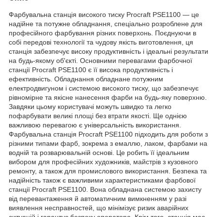
Фарбувальна станція високого тиску Procraft PSE1100 — це
надійне та потужне обладнання, спеціально розроблене для
професійного фарбування різних поверхонь. Поєднуючи в
собі передові технології та чудову якість виготовлення, ця
станція забезпечує високу продуктивність і ідеальні результати
на будь-якому об'єкті. Основними перевагами фарбочної
станції Procraft PSE1100 є її висока продуктивність і
ефективність. Обладнання обладнане потужним
електродвигуном і системою високого тиску, що забезпечує
рівномірне та якісне нанесення фарби на будь-яку поверхню.
Завдяки цьому користувачі можуть швидко та легко
пофарбувати великі площі без втрати якості. Ще однією
важливою перевагою є універсальність використання.
Фарбувальна станція Procraft РSE1100 підходить для роботи з
різними типами фарб, зокрема з емаллю, лаком, фарбами на
водній та розварювальній основі. Це робить її ідеальним
вибором для професійних художників, майстрів з кузовного
ремонту, а також для промислового використання. Безпека та
надійність також є важливими характеристиками фарбової
станції Procraft РSE1100. Вона обладнана системою захисту
від перевантаження й автоматичним вимкненням у разі
виявлення несправностей, що мінімізує ризик аварійних
ситуацій і гарантує безпеку оператора. Крім того, станція має