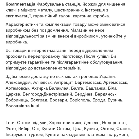
Комплектація
Фарбувальна станція, йоржик для чищення,
ключі з міцного металу, шестигранник, інструкція з
експлуатації, гарантійний талон, картонна коробка.
Характеристики та комплектація товару може змінюватися
виробником без повідомлення. Магазин не несе
відповідальності за зміни внесені виробником, уточнюйте у
виробника.
Всі товари в інтернет-магазині перед відправленням
проходять передпродажну підготовку. Після купівлі Ви
отримуєте гарантійне та післягарантійне обслуговування,
відповідно до встановлених термінів.
Здійснюємо доставку по всіх містах і регіонах України:
Александрія, Алчевськ, Антрацит, Вартемовськ, Артемовськ,
Артемовськ, Ахтирка Балаклея, Балта, Баштанка, Біла
Церква, Белгород-Днестрівський, Бердічев, Бердянськ,
Бобринець, Болград, Бровари, Борісполь, Броди, Буринь,
Волошків та інші.
Теги: Оптом, відгуки, Характеристика, Дешево, Недорогого,
Фото, Вибір, Опт, Купити Оптом, Ціна, Купити, Оптом, Станок,
Інструмент гуртом, Купити накладеним платіжом інструмент,