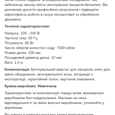
забезпечує високу якість заточування ланцюгів бензопил. Він
допоможе досягти професійних результатів і підвищити
ефективність роботи в галузі лісозаготівлі та обробленні
деревини.
Технічні характеристики:
Напруга: 220 - 240 В
Частота тока: 50 Гц
Потужність: 65 Вт
Число обертів холостого ходу: 7000 об/хв
Розмір диска: 100 мм
Посадковий діаметр диска: 22 мм
Вага: 1,4 кг
Комплектація
Заточувальний верстат для ланцюгів, ключ для
зміни обладнання, заточувального кола, інструкція з
експлуатації, гарантійний талон, картонне паковання.
Країна-виробник: Німеччина
Характеристики та комплектація товару може змінюватися
виробником без повідомлення. Магазин не несе
відповідальності за зміни внесені виробником, уточнюйте у
виробника.
Всі товари в інтернет-магазині перед відправленням