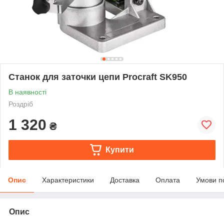
Станок для заточки цепи Procraft SK950
В наявності
Роздріб
1 320
₴
Купити
Опис
Характеристики
Доставка
Оплата
Умови п
Опис