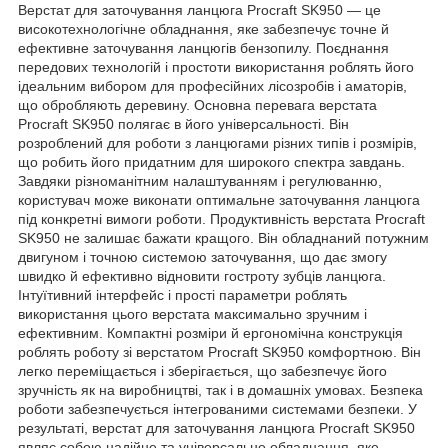
Верстат для заточування ланцюга Procraft SK950 — це
високотехнологічне обладнання, яке забезпечує точне й
ефективне заточування ланцюгів бензопилу. Поєднання
передових технологій і простоти використання роблять його
ідеальним вибором для професійних лісозробів і аматорів,
що обробляють деревину. Основна перевага верстата
Procraft SK950 полягає в його універсальності. Він
розроблений для роботи з ланцюгами різних типів і розмірів,
що робить його придатним для широкого спектра завдань.
Завдяки різноманітним налаштуванням і регулюванню,
користувач може виконати оптимальне заточування ланцюга
під конкретні вимоги роботи. Продуктивність верстата Procraft
SK950 не залишає бажати кращого. Він обладнаний потужним
двигуном і точною системою заточування, що дає змогу
швидко й ефективно відновити гостроту зубців ланцюга.
Інтуїтивний інтерфейс і прості параметри роблять
використання цього верстата максимально зручним і
ефективним. Компактні розміри й ергономічна конструкція
роблять роботу зі верстатом Procraft SK950 комфортною. Він
легко переміщається і зберігається, що забезпечує його
зручність як на виробництві, так і в домашніх умовах. Безпека
роботи забезпечується інтегрованими системами безпеки. У
результаті, верстат для заточування ланцюга Procraft SK950
являє собою надійне та універсальне обладнання, яке