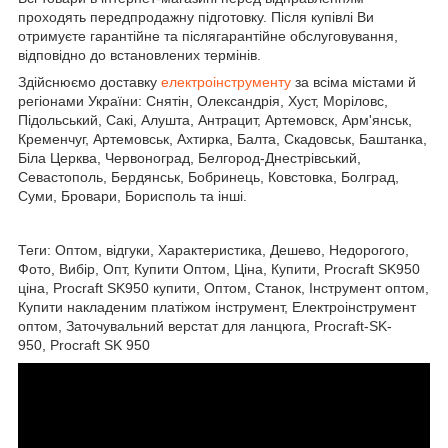
проходять передпродажну підготовку. Після купівлі Ви
отримуєте гарантійне та післягарантійне обслуговування,
відповідно до встановлених термінів.
Здійснюємо доставку
електроінструменту
за всіма містами й
регіонами України: Снятін, Олександрія, Хуст, Моріловс,
Підольський, Сакі, Алушта, Антрацит, Артемовск, Арм'янськ,
Кременчуг, Артемовськ, Ахтирка, Балта, Скадовськ, Баштанка,
Біла Церква, Червоноград, Белгород-Днестрівський,
Севастополь, Бердянськ, Бобринець, Ковстовка, Болград,
Суми, Бровари, Борисполь та інші.
Теги: Оптом, відгуки, Характеристика, Дешево, Недорогого,
Фото, Вибір, Опт, Купити Оптом, Ціна, Купити, Procraft SK950
ціна, Procraft SK950 купити, Оптом, Станок, Інструмент оптом,
Купити накладеним платіжом інструмент, Електроінструмент
оптом, Заточувальний верстат для ланцюга, Procraft-SK-
950, Procraft SK 950