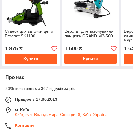
Станок для заточки цепи
Верстат для заточування
Верс
Procraft SK1100
ланцюга GRAND МЗ-560
ланц
SSG
1 875
1 600
1 6
₴
₴
Купити
Купити
Про нас
23% позитивних з 367 відгуків за рік
Працює з 17.06.2013
м. Київ
Київ, вул. Володимира Сосюри, 6, Київ, Україна
Контакти