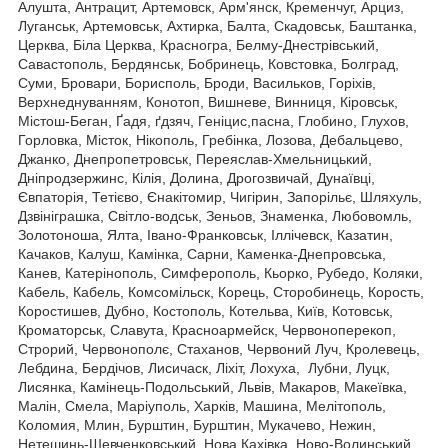
Алушта, Антрацит, Артемовск, Арм'янск, Кременчуг, Арциз,
Луганськ, Артемовськ, Ахтирка, Балта, Скадовськ, Баштанка,
Церква, Біла Церква, Красногра, Белму-Днестрівський,
Савастополь, Бердянськ, Бобринець, Ковстовка, Болград,
Суми, Бровари, Борисполь, Броди, Васильков, Горіхів,
Верхнеднуванням, Конотоп, Вишневе, Винниця, Кіровськ,
Містош-Беган, Ґадя, ґдзяч, Геніцис,пасна, Глобино, Глухов,
Горловка, Місток, Нікополь, Гребінка, Лозова, Дебальцево,
Джанко, Днепропетровськ, Переяслав-Хмельницький,
Дніпродзержинс, Кілія, Долина, Дрогозвичай, Дунаївці,
Євпаторія, Тетієво, Єнакітомир, Чигірин, Запорільє, Шляхуль,
Дзвініграшка, Світло-водськ, Зеньов, Знаменка, Любовомль,
Золотоноша, Ялта, Івано-Франковськ, Іллічевск, Казатин,
Качаков, Калуш, Камінка, Сарни, Каменка-Днепровська,
Канев, Катерінополь, Симферополь, Кьорко, Рубедо, Коляки,
Кабель, Кабель, Комсомільск, Корець, Сторобинець, Корость,
Коростишев, Дубно, Костополь, Котельва, Київ, Котовськ,
Кроматорськ, Славута, Красноармейск, Червоноперекоп,
Строрий, Червонополє, Стаханов, Червоний Луч, Кролевець,
Лебдина, Бердічов, Лисичаск, Ліхіт, Лохуха, Лубни, Луцк,
Лисянка, Камінець-Подольський, Львів, Макаров, Макеївка,
Малін, Смела, Маріуполь, Харків, Машина, Мелітополь,
Коломия, Млин, Бурштин, Бурштин, Мукачево, Нежин,
Нетешинь-Шевченковський, Нова Кахівка, Ново-Волинський,