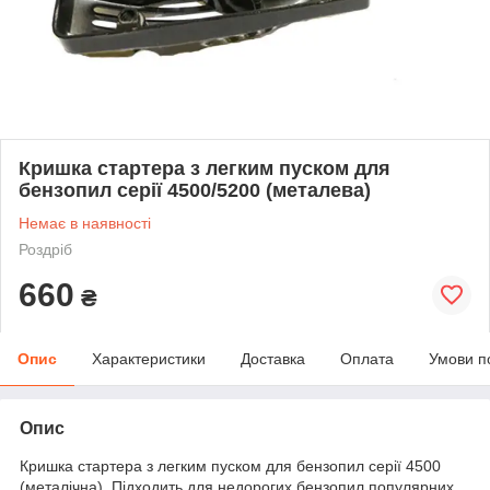
Кришка стартера з легким пуском для
бензопил серії 4500/5200 (металева)
Немає в наявності
Роздріб
660
₴
Опис
Характеристики
Доставка
Оплата
Умови п
Опис
Кришка стартера з легким пуском для бензопил серії 4500
(металічна).
Підходить для недорогих бензопил популярних