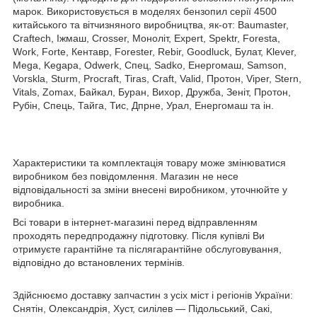
марок.
Використовується в моделях бензопил серії 4500
китайського та вітчизняного виробництва, як-от: Baumaster,
Craftech, Іжмаш, Crosser, Моноліт, Expert, Spektr, Foresta,
Work, Forte, Кентавр, Forester, Rebir, Goodluck, Булат, Klever,
Mega, Kegapa, Odwerk, Спец, Sadko, Енергомаш, Samson,
Vorskla, Sturm, Procraft, Tiras, Craft, Valid, Протон, Viper, Stern,
Vitals, Zomax, Байкал, Буран, Вихор, Дружба, Зеніт, Протон,
Рубін, Спець, Тайга, Тис, Дпрне, Урал, Енергомаш та ін.
Характеристики та комплектація товару може змінюватися
виробником без повідомлення. Магазин не несе
відповідальності за зміни внесені виробником, уточнюйте у
виробника.
Всі товари в інтернет-магазині перед відправленням
проходять передпродажну підготовку. Після купівлі Ви
отримуєте гарантійне та післягарантійне обслуговування,
відповідно до встановлених термінів.
Здійснюємо доставку запчастин з усіх міст і регіонів України:
Снятін, Олександрія, Хуст, силілев — Підольський, Сакі,