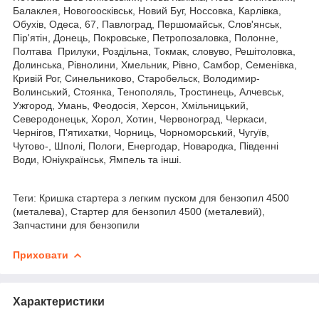
Балаклея, Новогоосківськ, Новий Буг, Носсовка, Карлівка,
Обухів, Одеса, 67, Павлоград, Першомайськ, Слов'янськ,
Пір'ятін, Донець, Покровське, Петропозаловка, Полонне,
Полтава Прилуки, Роздільна, Токмак, словуво, Решітоловка,
Долинська, Рівнолини, Хмельник, Рівно, Самбор, Семенівка,
Кривій Рог, Синельниково, Старобельск, Володимир-
Волинський, Стоянка, Тенополяль, Тростинець, Алчевськ,
Ужгород, Умань, Феодосія, Херсон, Хмільницький,
Северодонецьк, Хорол, Хотин, Червоноград, Черкаси,
Чернігов, П'ятихатки, Чорниць, Чорноморський, Чугуїв,
Чутово-, Шполі, Пологи, Енергодар, Новародка, Південні
Води, Юніукраїнськ, Ямпель та інші.
Теги: Кришка стартера з легким пуском для бензопил 4500
(металева), Стартер для бензопил 4500 (металевий),
Запчастини для бензопили
Приховати
Характеристики