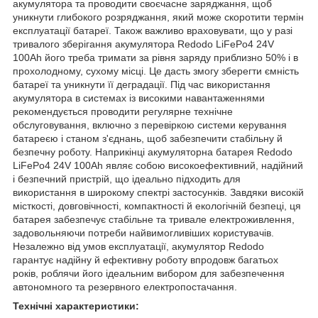
акумулятора та проводити своєчасне заряджання, щоб
уникнути глибокого розряджання, який може скоротити термін
експлуатації батареї. Також важливо враховувати, що у разі
тривалого зберігання акумулятора Redodo LiFePo4 24V
100Ah його треба тримати за рівня заряду приблизно 50% і в
прохолодному, сухому місці. Це дасть змогу зберегти ємність
батареї та уникнути її деградації. Під час використання
акумулятора в системах із високими навантаженнями
рекомендується проводити регулярне технічне
обслуговування, включно з перевіркою системи керування
батареєю і станом з'єднань, щоб забезпечити стабільну й
безпечну роботу. Наприкінці акумуляторна батарея Redodo
LiFePo4 24V 100Ah являє собою високоефективний, надійний
і безпечний пристрій, що ідеально підходить для
використання в широкому спектрі застосунків. Завдяки високій
місткості, довговічності, компактності й екологічній безпеці, ця
батарея забезпечує стабільне та тривале електроживлення,
задовольняючи потреби найвимогливіших користувачів.
Незалежно від умов експлуатації, акумулятор Redodo
гарантує надійну й ефективну роботу впродовж багатьох
років, роблячи його ідеальним вибором для забезпечення
автономного та резервного електропостачання.
Технічні характеристики: