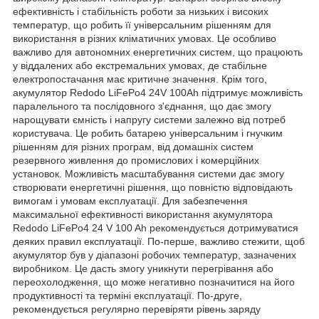
ефективність і стабільність роботи за низьких і високих
температур, що робить її універсальним рішенням для
використання в різних кліматичних умовах. Це особливо
важливо для автономних енергетичних систем, що працюють
у віддалених або екстремальних умовах, де стабільне
електропостачання має критичне значення. Крім того,
акумулятор Redodo LiFePo4 24V 100Ah підтримує можливість
паралельного та послідовного з'єднання, що дає змогу
нарощувати ємність і напругу системи залежно від потреб
користувача. Це робить батарею універсальним і гнучким
рішенням для різних програм, від домашніх систем
резервного живлення до промислових і комерційних
установок. Можливість масштабування системи дає змогу
створювати енергетичні рішення, що повністю відповідають
вимогам і умовам експлуатації. Для забезпечення
максимальної ефективності використання акумулятора
Redodo LiFePo4 24 V 100 Ah рекомендується дотримуватися
деяких правил експлуатації. По-перше, важливо стежити, щоб
акумулятор був у діапазоні робочих температур, зазначених
виробником. Це дасть змогу уникнути перегрівання або
переохолодження, що може негативно позначитися на його
продуктивності та терміні експлуатації. По-друге,
рекомендується регулярно перевіряти рівень заряду