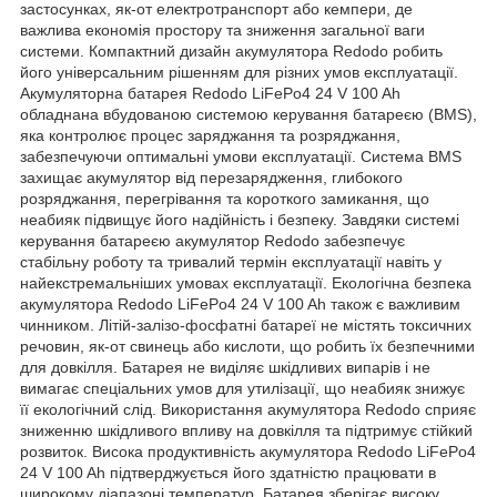
застосунках, як-от електротранспорт або кемпери, де
важлива економія простору та зниження загальної ваги
системи. Компактний дизайн акумулятора Redodo робить
його універсальним рішенням для різних умов експлуатації.
Акумуляторна батарея Redodo LiFePo4 24 V 100 Ah
обладнана вбудованою системою керування батареєю (BMS),
яка контролює процес заряджання та розряджання,
забезпечуючи оптимальні умови експлуатації. Система BMS
захищає акумулятор від перезарядження, глибокого
розряджання, перегрівання та короткого замикання, що
неабияк підвищує його надійність і безпеку. Завдяки системі
керування батареєю акумулятор Redodo забезпечує
стабільну роботу та тривалий термін експлуатації навіть у
найекстремальніших умовах експлуатації. Екологічна безпека
акумулятора Redodo LiFePo4 24 V 100 Ah також є важливим
чинником. Літій-залізо-фосфатні батареї не містять токсичних
речовин, як-от свинець або кислоти, що робить їх безпечними
для довкілля. Батарея не виділяє шкідливих випарів і не
вимагає спеціальних умов для утилізації, що неабияк знижує
її екологічний слід. Використання акумулятора Redodo сприяє
зниженню шкідливого впливу на довкілля та підтримує стійкий
розвиток. Висока продуктивність акумулятора Redodo LiFePo4
24 V 100 Ah підтверджується його здатністю працювати в
широкому діапазоні температур. Батарея зберігає високу