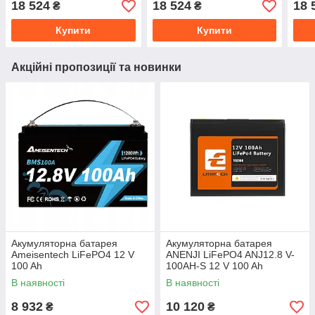
18 524
18 524
18 
₴
₴
Купити
Купити
Акційні пропозиції та новинки
Акумуляторна батарея
Акумуляторна батарея
Ameisentech LiFePO4 12 V
ANENJI LiFePO4 ANJ12.8 V-
100 Ah
100AH-S 12 V 100 Ah
BLUETOOTH
В наявності
В наявності
8 932
10 120
₴
₴