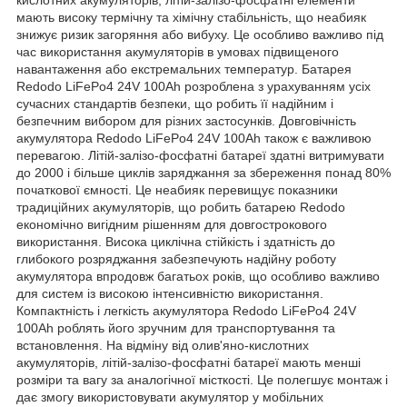
мають високу термічну та хімічну стабільність, що неабияк
знижує ризик загоряння або вибуху. Це особливо важливо під
час використання акумуляторів в умовах підвищеного
навантаження або екстремальних температур. Батарея
Redodo LiFePo4 24V 100Ah розроблена з урахуванням усіх
сучасних стандартів безпеки, що робить її надійним і
безпечним вибором для різних застосунків. Довговічність
акумулятора Redodo LiFePo4 24V 100Ah також є важливою
перевагою. Літій-залізо-фосфатні батареї здатні витримувати
до 2000 і більше циклів заряджання за збереження понад 80%
початкової ємності. Це неабияк перевищує показники
традиційних акумуляторів, що робить батарею Redodo
економічно вигідним рішенням для довгострокового
використання. Висока циклічна стійкість і здатність до
глибокого розряджання забезпечують надійну роботу
акумулятора впродовж багатьох років, що особливо важливо
для систем із високою інтенсивністю використання.
Компактність і легкість акумулятора Redodo LiFePo4 24V
100Ah роблять його зручним для транспортування та
встановлення. На відміну від олив'яно-кислотних
акумуляторів, літій-залізо-фосфатні батареї мають менші
розміри та вагу за аналогічної місткості. Це полегшує монтаж і
дає змогу використовувати акумулятор у мобільних