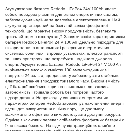
Акумуляторна батарея Redodo LiFePo4 24V 100Ah являє
собою передове рішення для різних енергетичних систем,
забезпечуючи надійне та довговічне електроживлення. Цей
акумулятор створений на базі літій-залізо-фосфатної
технології, що гарантує високу продуктивність, безпеку та
тривалий термін експлуатації. Завдяки своїм характеристикам
батарея Redodo LiFePo4 24 V 100 Ah ідеально підходить для
використання в автономних і резервних енергетичних
системах, сонячних і вітрових установках, електротранспорті
та інших пристроях, що потребують надійного джерела
енергії. Акумуляторна батарея Redodo LiFePo4 24 V 100 Ah
вирізняється високою ємністю 100 ампер-годинників і
напругою 24 вольта, що дає змогу забезпечувати стабільне
електроживлення впродовж тривалого часу. Висока ємність
цієї батареї особливо корисна в системах, де важлива
автономність і тривала робота без потреби частого
підзаряджання. Наприклад, у сонячних енергетичних
параметрах батарея Redodo забезпечує накопичення енергії
вдень для використання в нічну пору, що дає змогу
максимально ефективно використовувати доступні ресурси.
Однією з ключових переваг літій-залізо-фосфатних батарей є
їхня висока безпека. На відміну від традиційних олив'яно-
кислотних акумуляторів, літій-залізо-фосфатні елементи