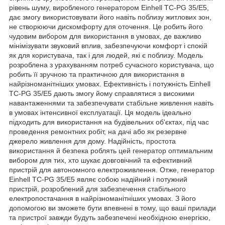
рівень шуму, виробленого генератором Einhell TC-PG 35/E5,
дає змогу використовувати його навіть поблизу житлових зон,
не створюючи дискомфорту для оточення. Це робить його
чудовим вибором для використання в умовах, де важливо
мінімізувати звуковий вплив, забезпечуючи комфорт і спокій
як для користувача, так і для людей, які є поблизу. Модель
розроблена з урахуванням потреб сучасного користувача, що
робить її зручною та практичною для використання в
найрізноманітніших умовах. Ефективність і потужність Einhell
TC-PG 35/E5 дають змогу йому справлятися з високими
навантаженнями та забезпечувати стабільне живлення навіть
в умовах інтенсивної експлуатації. Ця модель ідеально
підходить для використання на будівельних об'єктах, під час
проведення ремонтних робіт, на дачі або як резервне
джерело живлення для дому. Надійність, простота
використання й безпека роблять цей генератор оптимальним
вибором для тих, хто шукає довговічний та ефективний
пристрій для автономного електроживлення. Отже, генератор
Einhell TC-PG 35/E5 являє собою надійний і потужний
пристрій, розроблений для забезпечення стабільного
електропостачання в найрізноманітніших умовах. З його
допомогою ви зможете бути впевнені в тому, що ваші прилади
та пристрої завжди будуть забезпечені необхідною енергією,