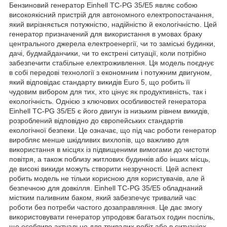
Бензиновий генератор Einhell TC-PG 35/E5 являє собою
високоякісний пристрій для автономного електропостачання,
який вирізняється потужністю, надійністю й екологічністю. Цей
генератор призначений для використання в умовах браку
центрального джерела електроенергії, чи то заміські будинки,
дачі, будмайданчики, чи то екстрені ситуації, коли потрібно
забезпечити стабільне електроживлення. Ця модель поєднує
в собі передові технології з економним і потужним двигуном,
який відповідає стандарту викидів Euro 5, що робить її
чудовим вибором для тих, хто цінує як продуктивність, так і
екологічність. Однією з ключових особливостей генератора
Einhell TC-PG 35/E5 є його двигун із низьким рівнем викидів,
розроблений відповідно до європейських стандартів
екологічної безпеки. Це означає, що під час роботи генератор
виробляє менше шкідливих вихлопів, що важливо для
використання в місцях із підвищеними вимогами до чистоти
повітря, а також поблизу житлових будинків або інших місць,
де високі викиди можуть створити незручності. Цей аспект
робить модель не тільки корисною для користувачів, але й
безпечною для довкілля. Einhell TC-PG 35/E5 обладнаний
містким паливним баком, який забезпечує тривалий час
роботи без потреби частого дозаправляння. Це дає змогу
використовувати генератор упродовж багатьох годин поспіль,
що особливо актуально для тривалих робіт або в ситуаціях,