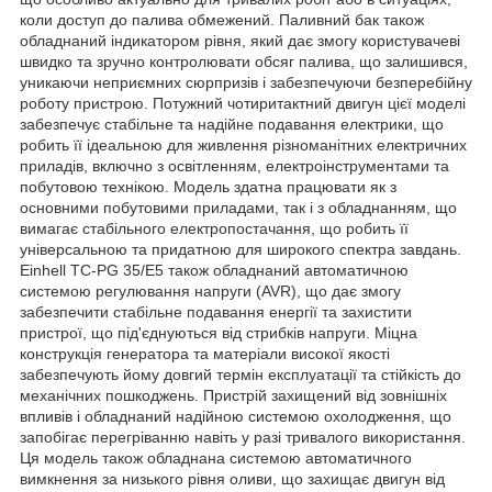
коли доступ до палива обмежений. Паливний бак також
обладнаний індикатором рівня, який дає змогу користувачеві
швидко та зручно контролювати обсяг палива, що залишився,
уникаючи неприємних сюрпризів і забезпечуючи безперебійну
роботу пристрою. Потужний чотиритактний двигун цієї моделі
забезпечує стабільне та надійне подавання електрики, що
робить її ідеальною для живлення різноманітних електричних
приладів, включно з освітленням, електроінструментами та
побутовою технікою. Модель здатна працювати як з
основними побутовими приладами, так і з обладнанням, що
вимагає стабільного електропостачання, що робить її
універсальною та придатною для широкого спектра завдань.
Einhell TC-PG 35/E5 також обладнаний автоматичною
системою регулювання напруги (AVR), що дає змогу
забезпечити стабільне подавання енергії та захистити
пристрої, що під'єднуються від стрибків напруги. Міцна
конструкція генератора та матеріали високої якості
забезпечують йому довгий термін експлуатації та стійкість до
механічних пошкоджень. Пристрій захищений від зовнішніх
впливів і обладнаний надійною системою охолодження, що
запобігає перегріванню навіть у разі тривалого використання.
Ця модель також обладнана системою автоматичного
вимкнення за низького рівня оливи, що захищає двигун від