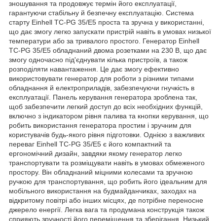
зношування та продовжує термін його експлуатації,
гарантуючи стабільну й безпечну експлуатацію. Система
старту Einhell TC-PG 35/E5 проста та зручна у використанні,
що дає змогу легко запускати пристрій навіть в умовах низької
температури або за тривалого простого. Генератор Einhell
TC-PG 35/E5 обладнаний двома розетками на 230 В, що дає
змогу одночасно під'єднувати кілька пристроїв, а також
розподіляти навантаження. Це дає змогу ефективно
використовувати генератор для роботи з різними типами
обладнання й електроприладів, забезпечуючи гнучкість в
експлуатації. Панель керування генератора зроблена так,
щоб забезпечити легкий доступ до всіх необхідних функцій,
включно з індикатором рівня палива та кнопки керування, що
робить використання генератора простим і зручним для
користувачів будь-якого рівня підготовки. Однією з важливих
переваг Einhell TC-PG 35/E5 є його компактний та
ергономічний дизайн, завдяки якому генератор легко
транспортувати та розміщувати навіть в умовах обмеженого
простору. Він обладнаний міцними колесами та зручною
ручкою для транспортування, що робить його ідеальним для
мобільного використання на будмайданчиках, заходах на
відкритому повітрі або інших місцях, де потрібне переносне
джерело енергії. Легка вага та продумана конструкція також
сприяють зручності його переміщення та зберігання. Низький