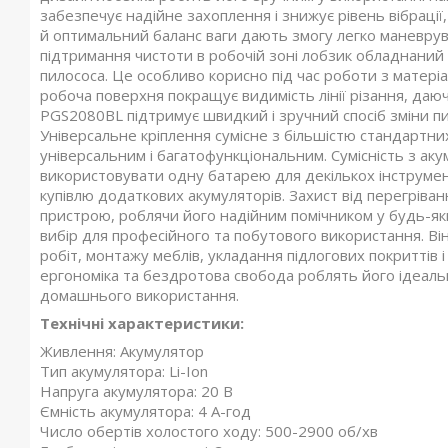
забезпечує надійне захоплення і знижує рівень вібраці
й оптимальний баланс ваги дають змогу легко маневрув
підтримання чистоти в робочій зоні лобзик обладнаний
пилососа. Це особливо корисно під час роботи з матері
робоча поверхня покращує видимість лінії різання, да
PGS2080BL підтримує швидкий і зручний спосіб зміни п
Універсальне кріплення сумісне з більшістю стандартн
універсальним і багатофункціональним. Сумісність з ак
використовувати одну батарею для декількох інструмен
купівлю додаткових акумуляторів. Захист від перегріва
пристрою, роблячи його надійним помічником у будь-я
вибір для професійного та побутового використання. В
робіт, монтажу меблів, укладання підлогових покриттів 
ергономіка та бездротова свобода роблять його ідеаль
домашнього використання.
Технічні характеристики:
Живлення: Акумулятор
Тип акумулятора: Li-Ion
Напруга акумулятора: 20 В
Ємність акумулятора: 4 А-год
Число обертів холостого ходу: 500-2900 об/хв