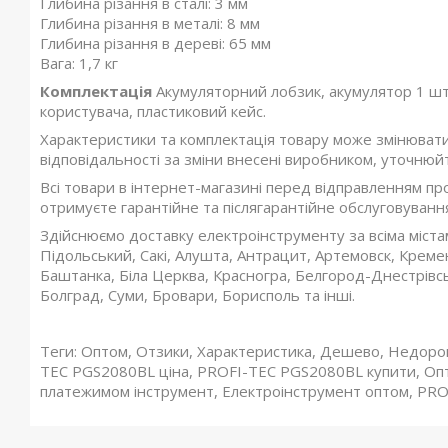
Глибина різання в сталі: 3 мм
Глибина різання в металі: 8 мм
Глибина різання в дереві: 65 мм
Вага: 1,7 кг
Комплектація
Акумуляторний лобзик, акумулятор 1 шт.,
користувача, пластиковий кейс.
Характеристики та комплектація товару може змінюват
відповідальності за зміни внесені виробником, уточнюй
Всі товари в інтернет-магазині перед відправленням пр
отримуєте гарантійне та післягарантійне обслуговування
Здійснюємо доставку електроінструменту за всіма містам
Підольський, Сакі, Алушта, Антрацит, Артемовск, Кремен
Баштанка, Біла Церква, Красногра, Белгород-Днестрівс
Болград, Суми, Бровари, Борисполь та інші.
Теги: Оптом, Отзики, Характеристика, Дешево, Недорого
TEC PGS2080BL ціна, PROFI-TEC PGS2080BL купити, Опт
платежимом інструмент, Електроінструмент оптом, PR