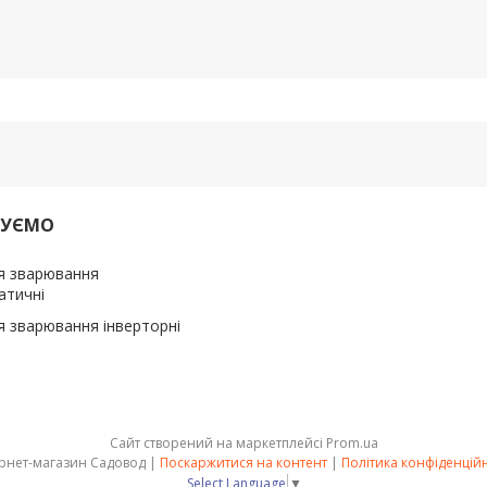
ДУЄМО
я зварювання
атичні
я зварювання інверторні
Сайт створений на маркетплейсі
Prom.ua
Інтернет-магазин Садовод |
Поскаржитися на контент
|
Політика конфіденційн
Select Language
▼