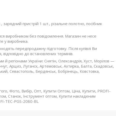
 зарядний пристрій 1 шт., різальне полотно, посібник
ися виробником без повідомлення. Магазин не несе
те у виробника.
оходять передпродажну підготовку. Після купівлі Ви
, відповідно до встановлених термінів.
и й регіонами України: Снятін, Олександрія, Хуст, Морілов —
чуг, Арциз, Луганск, Артемовськ, Ахтирка, Балта, Скадовськ,
ький, Севастополь, Бердянськ, Бобрінець, Ковстовка,
го, Фото, Вибір, Опт, Купити Оптом, Ціна, Купити, PROFI-
ом, Станок, Інструмент оптом, Купити накладеним
OFI-TEC-PGS-2080-BL