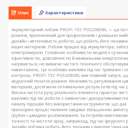
Опис
Характеристики
Акумуляторний лобзик PROFI-TEC PGS2080BL — це потуж
різання, призначений для професіоналів і домашніх майс
дизайн і автономність роботи, що робить його незамін
інших матеріалів. Лобзик працює від акумулятора, заб
електромережі. Головною особливістю моделі є сучасни
ефективністю, довговічністю й мінімальним енергоспожив
нагрівається, не вимагає частого технічного обслуговув
навантажень. Це особливо важливо під час тривалих і ск
контроль. PROFI-TEC PGS2080BL має плавний запуск, що 
акуратний початок різання. Можливість регулювання шви
матеріали, досягаючи оптимальних результатів під ча
Висока частота руху різального елемента гарантує чисте
важливо під час роботи з ламінатом і декоративними п
нахилу підошви без використання інструментів, що дає 
прискорює процес пиляння завдяки збільшенню амплітуд
грубих і швидких розпилювання. За потреби маятников
точності та чистоти зрізу, наприклад, під час фігурного
дизайн лобзика робить його зручним у використанні нав