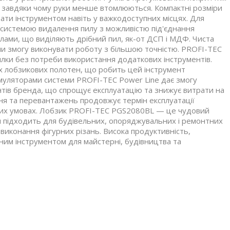
ї, завдяки чому руки менше втомлюються. Компактні розміри
ати інструментом навіть у важкодоступних місцях. Для
 системою видалення пилу з можливістю під'єднання
алами, що виділяють дрібний пил, як-от ДСП і МДФ. Чиста
ючи змогу виконувати роботу з більшою точністю. PROFI-TEC
илки без потреби використання додаткових інструментів.
их лобзикових полотен, що робить цей інструмент
умуляторами системи PROFI-TEC Power Line дає змогу
тів бренда, що спрощує експлуатацію та знижує витрати на
ння та перевантажень продовжує термін експлуатації
ких умовах. Лобзик PROFI-TEC PGS2080BL — це чудовий
ін підходить для будівельних, опоряджувальних і ремонтних
і виконання фігурних різань. Висока продуктивність,
ним інструментом для майстерні, будівництва та