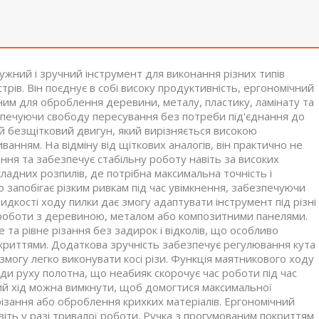
ний і зручний інструмент для виконання різних типів
трів. Він поєднує в собі високу продуктивність, ергономічний
ним для оброблення деревини, металу, пластику, ламінату та
езпечуючи свободу пересування без потреби під'єднання до
й безщітковий двигун, який вирізняється високою
анням. На відміну від щіткових аналогів, він практично не
ання та забезпечує стабільну роботу навіть за високих
ладних розпилів, де потрібна максимальна точність і
запобігає різким ривкам під час увімкнення, забезпечуючи
дкості ходу пилки дає змогу адаптувати інструмент під різні
с роботи з деревиною, металом або композитними панелями.
 та рівне різання без задирок і відколів, що особливо
окриттями. Додаткова зручність забезпечує регулювання кута
змогу легко виконувати косі різи. Функція маятникового ходу
и руху полотна, що неабияк скорочує час роботи під час
ий хід можна вимкнути, щоб домогтися максимальної
 різання або оброблення крихких матеріалів. Ергономічний
іть у разі тривалої роботи. Ручка з прогумованим покриттям