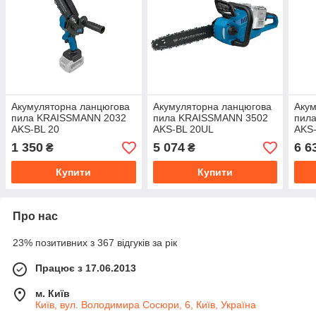
Акумуляторна ланцюгова
Акумуляторна ланцюгова
Акум
пила KRAISSMANN 2032
пила KRAISSMANN 3502
пил
AKS-BL 20
AKS-BL 20UL
AKS-
1 350
5 074
6 6
₴
₴
Купити
Купити
Про нас
23% позитивних з 367 відгуків за рік
Працює з 17.06.2013
м. Київ
Київ, вул. Володимира Сосюри, 6, Київ, Україна