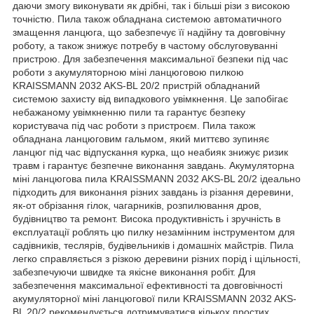
даючи змогу виконувати як дрібні, так і більші різи з високою
точністю. Пила також обладнана системою автоматичного
змащення ланцюга, що забезпечує її надійну та довговічну
роботу, а також знижує потребу в частому обслуговуванні
пристрою. Для забезпечення максимальної безпеки під час
роботи з акумуляторною міні ланцюговою пилкою
KRAISSMANN 2032 AKS-BL 20/2 пристрій обладнаний
системою захисту від випадкового увімкнення. Це запобігає
небажаному увімкненню пили та гарантує безпеку
користувача під час роботи з пристроєм. Пила також
обладнана ланцюговим гальмом, який миттєво зупиняє
ланцюг під час відпускання курка, що неабияк знижує ризик
травм і гарантує безпечне виконання завдань. Акумуляторна
міні ланцюгова пила KRAISSMANN 2032 AKS-BL 20/2 ідеально
підходить для виконання різних завдань із різання деревини,
як-от обрізання гілок, чагарників, розпилювання дров,
будівництво та ремонт. Висока продуктивність і зручність в
експлуатації роблять цю пилку незамінним інструментом для
садівників, теслярів, будівельників і домашніх майстрів. Пила
легко справляється з різкою деревини різних порід і щільності,
забезпечуючи швидке та якісне виконання робіт. Для
забезпечення максимальної ефективності та довговічності
акумуляторної міні ланцюгової пили KRAISSMANN 2032 AKS-
BL 20/2 рекомендується дотримуватися кількох простих