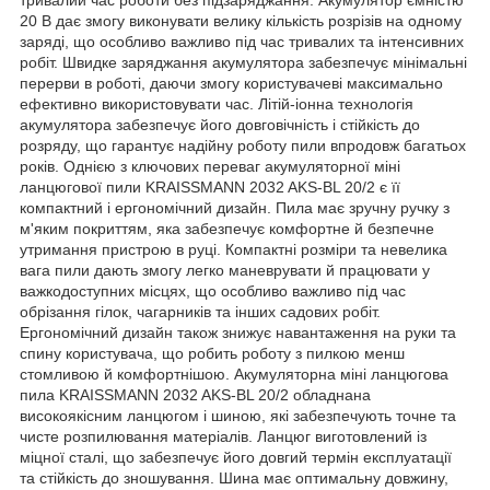
20 В дає змогу виконувати велику кількість розрізів на одному
заряді, що особливо важливо під час тривалих та інтенсивних
робіт. Швидке заряджання акумулятора забезпечує мінімальні
перерви в роботі, даючи змогу користувачеві максимально
ефективно використовувати час. Літій-іонна технологія
акумулятора забезпечує його довговічність і стійкість до
розряду, що гарантує надійну роботу пили впродовж багатьох
років. Однією з ключових переваг акумуляторної міні
ланцюгової пили KRAISSMANN 2032 AKS-BL 20/2 є її
компактний і ергономічний дизайн. Пила має зручну ручку з
м'яким покриттям, яка забезпечує комфортне й безпечне
утримання пристрою в руці. Компактні розміри та невелика
вага пили дають змогу легко маневрувати й працювати у
важкодоступних місцях, що особливо важливо під час
обрізання гілок, чагарників та інших садових робіт.
Ергономічний дизайн також знижує навантаження на руки та
спину користувача, що робить роботу з пилкою менш
стомливою й комфортнішою. Акумуляторна міні ланцюгова
пила KRAISSMANN 2032 AKS-BL 20/2 обладнана
високоякісним ланцюгом і шиною, які забезпечують точне та
чисте розпилювання матеріалів. Ланцюг виготовлений із
міцної сталі, що забезпечує його довгий термін експлуатації
та стійкість до зношування. Шина має оптимальну довжину,