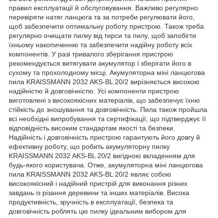
правил експлуатації й обслуговування. Важливо регулярно
перевіряти натяг ланцюга та за потреби регулювати його,
щоб забезпечити оптимальну роботу пристрою. Також треба
регулярно очищати пилку від тирси та пилу, щоб запобігти
їхньому накопиченню та забезпечити надійну роботу всіх
компонентів. У разі тривалого зберігання пристрою
рекомендується витягувати акумулятор і зберігати його в
сухому та прохолодному місці. Акумуляторна міні ланцюгова
пила KRAISSMANN 2032 AKS-BL 20/2 вирізняється високою
надійністю й довговічністю. Усі компоненти пристрою
виготовлені з високоякісних матеріалів, що забезпечує їхню
стійкість до зношування та довговічність. Пила також пройшла
всі необхідні випробування та сертифікації, що підтверджує її
відповідність високим стандартам якості та безпеки.
Надійність і довговічність пристрою гарантують його довгу й
ефективну роботу, що робить акумуляторну пилку
KRAISSMANN 2032 AKS-BL 20/2 вигідною вкладенням для
будь-якого користувача. Отже, акумуляторна міні ланцюгова
пила KRAISSMANN 2032 AKS-BL 20/2 являє собою
високоякісний і надійний пристрій для виконання різних
завдань із різання деревини та інших матеріалів. Висока
продуктивність, зручність в експлуатації, безпека та
довговічність роблять цю пилку ідеальним вибором для