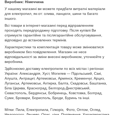
Виробник: Німеччина
У нашому магазині ви можете придбати витратні матеріали
для електропил, як-от: олива, ланцюги, шини та багато
іншого.
Всі товари в інтернет-магазині перед відправленням
проходять передпродажну підготовку. Після купівлі Ви
отримуєте гарантійне та післягарантійне обслуговування,
відповідно до встановлених термінів.
Характеристики та комплектація товару може змінюватися
виробником без повідомлення. Магазин не несе
відповідальності за зміни внесені виробником, уточнюйте у
виробника.
Здійснюємо доставку електропили по всіх містах і регіонах
України: Александрія, Хуст, Могилев — Підольський, Сакі,
Алушта, Антрацит, Артемовськ, Армянск, Кременчуг, Арциз,
Луганськ, Артемовськ, Ахтирка, Балта, Скадовськ, Баштанка,
Біла Церква, Красноград, Белгород-Днестрівський,
Севастополь, Бердянськ, Бобринець, Ковстовка, Болград,
Суми, Бровари, Борисполь, Броди, Буринь та інші.
Мітки: Пила, Електропила, Гілкоріз, Фото, Оптом, Огляд,
Недорогого, Дешево, Опис, ціни, Порівняння, Характеристика,