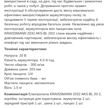
використання в саду, на дачі, під час будівельних і ремонтних
робіт, а також у побуті. Дотримання простих правил
експлуатації й обслуговування дасть змогу максимально
ефективно використовувати акумуляторну пилку та
продовжити її термін експлуатації, забезпечуючи надійну й
безпечну роботу впродовж багатьох років. Незалежно від умов
експлуатації, акумуляторна міні ланцюгова пила
KRAISSMANN 2032 AKS-BL 20/2 стане вашим надійним і
довговічним партнером, забезпечуючи високу ефективність і
комфорт під час виконання різних завдань.
Технічні характеристики:
Напруга: 20 В
Ємність акумулятора: 4,0 А·год
Число обертів: - 300 м/хв
Довжина шини: 203 мм
Крок ланцюга: 1/4
Об'єм оливного бака: - мл
Мастило ланцюга: автоматичне
Вага: 1,5 кг
Комплектація
Електропила KRAISSMANN 2032 AKS-BL 20-2,
коробка, інструкція для користувача, акумулятор 2 шт.,
зарядний пристрій 1 шт., шина 1-шт., ланцюг 1 шт.