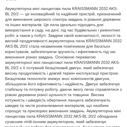
Акумуляторна міні ланцюгова пила KRAISSMANN 2032 AKS-
BL 20/2 — це інноваційний та надійний пристрій, призначений
для виконання широкого спектра завдань із різання деревини
та інших матеріалів. Ця пила ідеально підходить для
використання в саду, на дачі, під час будівельних і ремонтних
робіт, а також у побуті. Завдяки своїй компактності, легкості та
високій продуктивності акумуляторна пила KRAISSMANN 2032
AKS-BL 20/2 стала незамінним помічником для багатьох
користувачів, забезпечуючи зручність і ефективність під час
виконання різних завдань. Основною перевагою
акумуляторної міні ланцюгової пили KRAISSMANN 2032 AKS-
BL 20/2 є її потужний безщітковий двигун, який забезпечує
високу продуктивність і довгий термін експлуатації пристрою.
Безщіткова технологія знижує знос компонентів двигуна,
збільшуючи його ефективність і надійність. Двигун забезпечує
стабільну та потужну роботу, даючи змогу легко справлятися з
різкою деревини різної щільності та товщини. Висока
потужність і швидкість обертання ланцюга забезпечують
швидке та чисте розпилювання матеріалів, що неабияк
спрощує та прискорює виконання завдань. Акумуляторна міні
ланцюгова пила KRAISSMANN 2032 AKS-BL 20/2 обладнана
сучасним літій-іонним акумулятором, який забезпечує
тривалий час роботи без підзаряджання. Акумулятор ємністю