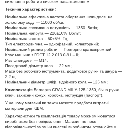
виконання роботи з високим навантаженням.
Технічні характеристики:
Номінальна ефективна частота обертання шпинделя на
холостому ходу — 11000 об/хв;
Номінальна споживана потужність — 1350 Ватів;
Номінальна напруга — 220±10% Вольт;
Номінальна частота - 50±5% Гц;
Тип електродвигуна — однофазний, колекторний;
Номінальний режим роботи — Повторно-кратковремний;
Клас машини з ГОСТ 12.2.013.0-91 – II;
Різь шпинделя — М14;
Посадковий діаметр кола — 22 мм;
Маса без робочого інструмента, додаткової ручки та шнура —
2,2 кг;
Номінальний діаметр шліф. відрізного кола — 125 мм;
Комплектація
Болгарка GRAND МШУ-125-1350, бічна ручка,
ключ, захисний кожух, коробка, інструкція (паспорт).
У нашому магазині ви також можете придбати витратні
матеріали для КШМ.
Характеристики та комплектація товару може змінюватися
виробником без повідомлення. Магазин не несе
відповідальності за зміни внесені виробником, уточнюйте у