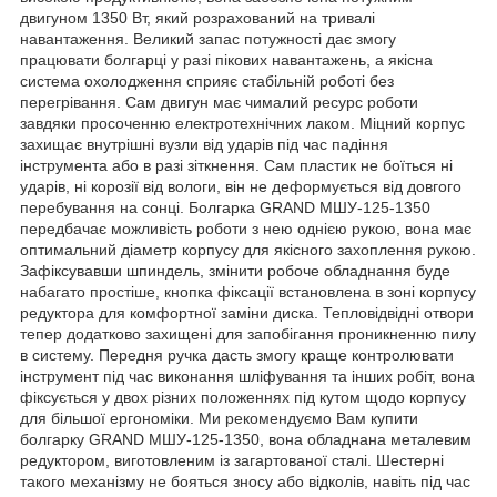
двигуном 1350 Вт, який розрахований на тривалі
навантаження. Великий запас потужності дає змогу
працювати болгарці у разі пікових навантажень, а якісна
система охолодження сприяє стабільній роботі без
перегрівання. Сам двигун має чималий ресурс роботи
завдяки просоченню електротехнічних лаком. Міцний корпус
захищає внутрішні вузли від ударів під час падіння
інструмента або в разі зіткнення. Сам пластик не боїться ні
ударів, ні корозії від вологи, він не деформується від довгого
перебування на сонці. Болгарка GRAND МШУ-125-1350
передбачає можливість роботи з нею однією рукою, вона має
оптимальний діаметр корпусу для якісного захоплення рукою.
Зафіксувавши шпиндель, змінити робоче обладнання буде
набагато простіше, кнопка фіксації встановлена в зоні корпусу
редуктора для комфортної заміни диска. Тепловідвідні отвори
тепер додатково захищені для запобігання проникненню пилу
в систему. Передня ручка дасть змогу краще контролювати
інструмент під час виконання шліфування та інших робіт, вона
фіксується у двох різних положеннях під кутом щодо корпусу
для більшої ергономіки. Ми рекомендуємо Вам купити
болгарку GRAND МШУ-125-1350, вона обладнана металевим
редуктором, виготовленим із загартованої сталі. Шестерні
такого механізму не бояться зносу або відколів, навіть під час