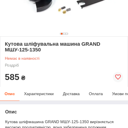
Кутова шліфувальна машина GRAND
МШУ-125-1350
Немає в наявності
Роздріб
585
₴
Опис
Характеристики
Доставка
Оплата
Умови п
Опис
Кутова шліфмашина GRAND МШУ-125-1350 вирізняється
високою продуктивністю, вона забезпечена потужним