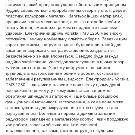
інструмент, який працює за ударно-обертальним принципом.
Чудово справляється з пророблянням отворів у сталі, дереві,
пластику, кольорових металах і багатьох інших матеріалах,
працюючи в режимі свердління, а ось за потреби зробити
отвір у бетоні, вмикається режим свердління з осьовими
ударами. Електричний дриль Vorskla ПМЗ 1250 має високу
потужність і велику номінальну кількість обертів. Завдяки цим
характеристикам, інструмент може бути використаний для
виконання широкого спектра поставлених завдань, і він
беззастережно з ними впорається. Свердло буде завжди
надійно зафіксоване, унаслідок застосування в цьому товарі
кулачкового патрона. У цьому інструменті не виникне
труднощів із настроюванням режимів роботи, оскільки він
забезпечений регулюванням швидкості. Електродриль Vorskla
ПМЗ 1250 — важливим плюсом є наявність у цьому дрилі
реверсивного режиму, у якому змінюється напрямок
обертання шпинделя з патроном, і ще більше розширює
функціональні можливості застосування, а саме вона може
застосовуватися для викручування гвинтів і шурупів і для
нарізування різі. Величезна перевага дрилів із залізним
редуктором закладено в металевому корпусі, який продовжує
час роботи, завдяки збільшенню інтенсивності
тепловідведення, так само така конструкція є чудовим