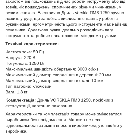
захистом від пошкоджень під час роботи інструменту або від
зовнішніх пошкоджень, спричинених різними чинниками, у
режимі спокою. Електрична Дриль Vorskla ПМЗ 1250 зручно
лежить у руці, що запобігає вислизанню навіть у роботі з
рукавичками, ергометричність цього інструмента має найвищі
показники. Додаткова ручка ідеально розподілить вагу
інструмента та робоче навантаження між двома руками.
Технічні характеристики:
Частота тока: 50 Гц
Напруга: 220 В
Потужність: 1250 Вт
Максимальна швидкість обертання: 3000 об/хв
Максимальний діаметр свердління в деревині: 20 мм
Максимальний діаметр свердління в сталі: 10 мм
Тип патрона: ключовий
Вага: 1,8 кг
Комплектація:
Дриль VORSKLA ПМЗ 1250, посібник з
експлуатації, картонне паковання.
Характеристики та комплектація товару може змінюватися
виробником без повідомлення. Магазин не несе
відповідальності за зміни внесені виробником, уточнюйте у
виробника.