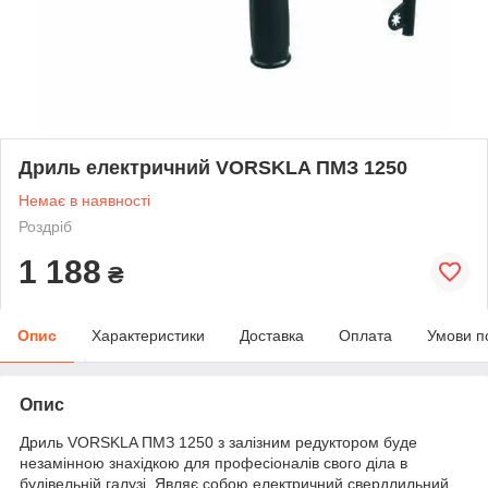
Дриль електричний VORSKLA ПМЗ 1250
Немає в наявності
Роздріб
1 188
₴
Опис
Характеристики
Доставка
Оплата
Умови п
Опис
Дриль VORSKLA ПМЗ 1250 з залізним редуктором буде
незамінною знахідкою для професіоналів свого діла в
будівельній галузі. Являє собою електричний свердлильний