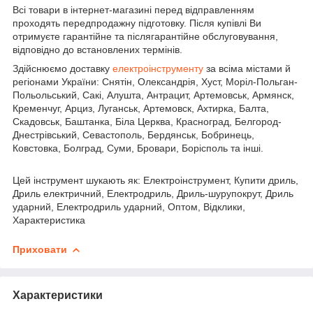
Всі товари в інтернет-магазині перед відправленням
проходять передпродажну підготовку. Після купівлі Ви
отримуєте гарантійне та післягарантійне обслуговування,
відповідно до встановлених термінів.
Здійснюємо доставку
електроінструменту
за всіма містами й
регіонами України: Снятін, Олександрія, Хуст, Моріл-Польган-
Польольський, Сакі, Алушта, Антрацит, Артемовськ, Армянск,
Кременчуг, Арциз, Луганськ, Артемовск, Ахтирка, Балта,
Скадовськ, Баштанка, Біла Церква, Красноград, Белгород-
Днестрівський, Севастополь, Бердянськ, Бобринець,
Ковстовка, Болград, Суми, Бровари, Борісполь та інші.
Цей інструмент шукають як: Електроінструмент, Купити дриль,
Дриль електричний, Електродриль, Дриль-шурупокрут, Дриль
ударний, Електродриль ударний, Оптом, Відклики,
Характеристика
Приховати
Характеристики