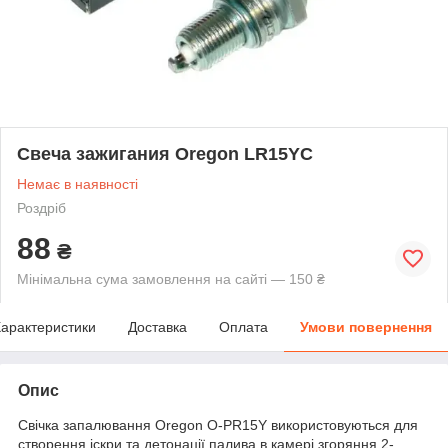
Свеча зажигания Oregon LR15YC
Немає в наявності
Роздріб
88
₴
Мінімальна сума замовлення на сайті — 150 ₴
арактеристики
Доставка
Оплата
Умови повернення
Опис
Свічка запалювання Oregon O-PR15Y використовуються для
створення іскри та детонації палива в камері згоряння 2-