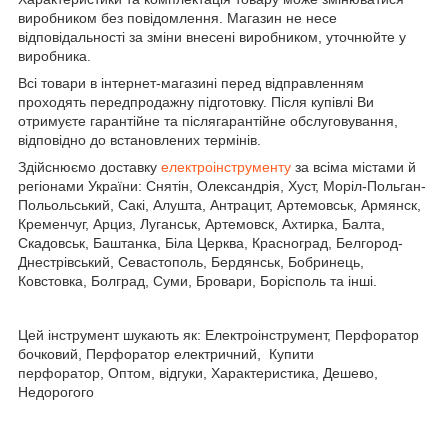
виробником без повідомлення. Магазин не несе
відповідальності за зміни внесені виробником, уточнюйте у
виробника.
Всі товари в інтернет-магазині перед відправленням
проходять передпродажну підготовку. Після купівлі Ви
отримуєте гарантійне та післягарантійне обслуговування,
відповідно до встановлених термінів.
Здійснюємо доставку
електроінструменту
за всіма містами й
регіонами України: Снятін, Олександрія, Хуст, Моріл-Польган-
Польольський, Сакі, Алушта, Антрацит, Артемовськ, Армянск,
Кременчуг, Арциз, Луганськ, Артемовск, Ахтирка, Балта,
Скадовськ, Баштанка, Біла Церква, Красноград, Белгород-
Днестрівський, Севастополь, Бердянськ, Бобринець,
Ковстовка, Болград, Суми, Бровари, Борісполь та інші.
Цей інструмент шукають як: Електроінструмент, Перфоратор
бочковий, Перфоратор електричний, Купити
перфоратор, Оптом, відгуки, Характеристика, Дешево,
Недорогого