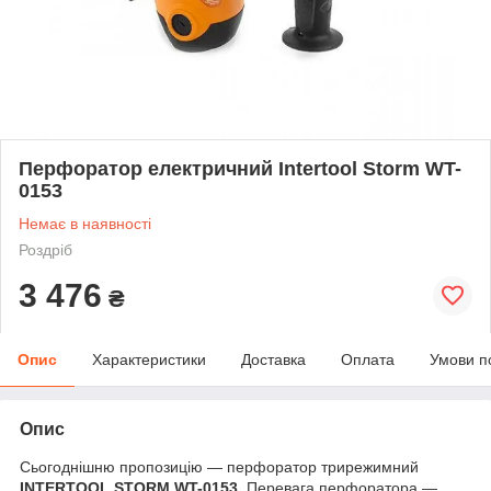
Перфоратор електричний Intertool Storm WT-
0153
Немає в наявності
Роздріб
3 476
₴
Опис
Характеристики
Доставка
Оплата
Умови п
Опис
Сьогоднішню пропозицію — перфоратор трирежимний
INTERTOOL STORM WT-0153
. Перевага перфоратора —