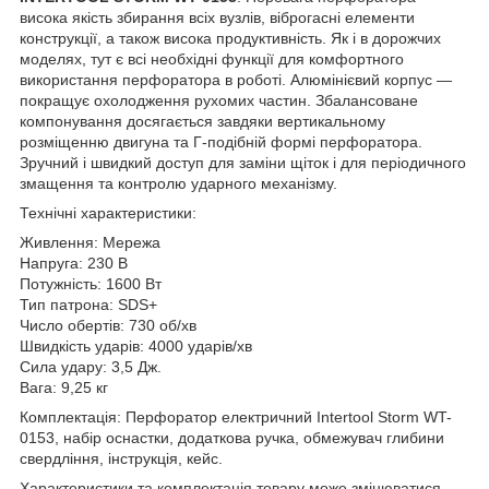
висока якість збирання всіх вузлів, віброгасні елементи
конструкції, а також висока продуктивність. Як і в дорожчих
моделях, тут є всі необхідні функції для комфортного
використання перфоратора в роботі. Алюмінієвий корпус —
покращує охолодження рухомих частин. Збалансоване
компонування досягається завдяки вертикальному
розміщенню двигуна та Г-подібній формі перфоратора.
Зручний і швидкий доступ для заміни щіток і для періодичного
змащення та контролю ударного механізму.
Технічні характеристики:
Живлення: Мережа
Напруга: 230 В
Потужність: 1600 Вт
Тип патрона: SDS+
Число обертів: 730 об/хв
Швидкість ударів: 4000 ударів/хв
Сила удару: 3,5 Дж.
Вага: 9,25 кг
Комплектація: Перфоратор електричний Intertool Storm WT-
0153, набір оснастки, додаткова ручка, обмежувач глибини
свердління, інструкція, кейс.
Характеристики та комплектація товару може змінюватися