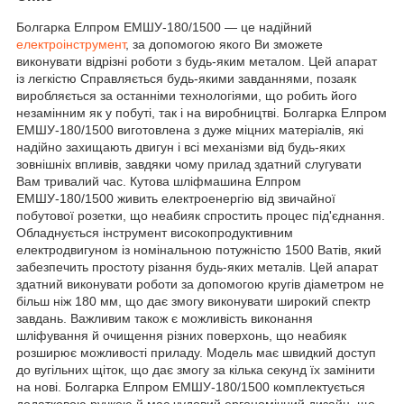
Болгарка Елпром ЕМШУ-180/1500 — це надійний
електроінструмент
, за допомогою якого Ви зможете
виконувати відрізні роботи з будь-яким металом. Цей апарат
із легкістю Справляється будь-якими завданнями, позаяк
виробляється за останніми технологіями, що робить його
незамінним як у побуті, так і на виробництві. Болгарка Елпром
ЕМШУ-180/1500 виготовлена з дуже міцних матеріалів, які
надійно захищають двигун і всі механізми від будь-яких
зовнішніх впливів, завдяки чому прилад здатний слугувати
Вам тривалий час. Кутова шліфмашина Елпром
ЕМШУ-180/1500 живить електроенергію від звичайної
побутової розетки, що неабияк спростить процес під'єднання.
Обладнується інструмент високопродуктивним
електродвигуном із номінальною потужністю 1500 Ватів, який
забезпечить простоту різання будь-яких металів. Цей апарат
здатний виконувати роботи за допомогою кругів діаметром не
більш ніж 180 мм, що дає змогу виконувати широкий спектр
завдань. Важливим також є можливість виконання
шліфування й очищення різних поверхонь, що неабияк
розширює можливості приладу. Модель має швидкий доступ
до вугільних щіток, що дає змогу за кілька секунд їх замінити
на нові. Болгарка Елпром ЕМШУ-180/1500 комплектується
додатковою ручкою й має чудовий ергономічний дизайн, що