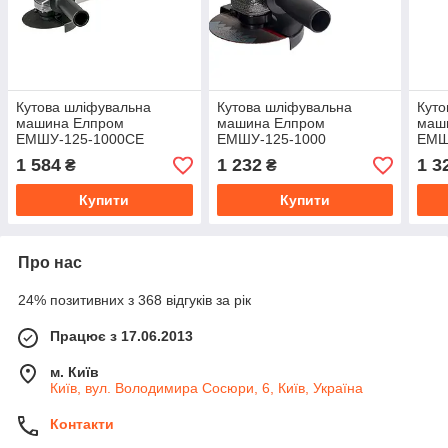
Кутова шліфувальна
Кутова шліфувальна
Куто
машина Елпром
машина Елпром
маш
ЕМШУ-125-1000СЕ
ЕМШУ-125-1000
ЕМШ
1 584
1 232
1 3
₴
₴
Купити
Купити
Про нас
24% позитивних з 368 відгуків за рік
Працює з 17.06.2013
м. Київ
Київ, вул. Володимира Сосюри, 6, Київ, Україна
Контакти