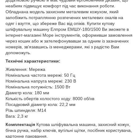
неабияк підвищує комфорт під час виконання роботи.
Обладнана модель захисним металевим кожухом, який
запобіжить потраплянню розпечених металевих окалів на
одяг і взуття, що збереже Вас від опіків. Купити кутову
шліфувальну машину Елпром ЕМШУ-180/1500 Ви зможете в
інтернет-магазині Море інструментів, оформивши замовлення
через кошик або ж зателефонувавши за одним із зазначених
номерів, зв'язавшись із менеджерами, які з радістю Вам
допоможуть.
Технічні характеристики:
Живлення: Мережа
Номінальна частота мережі: 50 Гц
Номінальна напруга мережі: 230 В
Номінальна потужність: 1500 Вт
Діаметр кола: 180 мм
Кількість обертів холостого ходу: 8000 об/хв
Посадковий діаметр кола: 22,2 мм
Різь шпинделя: М14
Вага: 2,3 кг
Комплектація
Кутова шліфувальна машина, захисний кожух,
бічна ручка, набір ключів, вугільні щітки, посібник користувача,
картонне паковання.