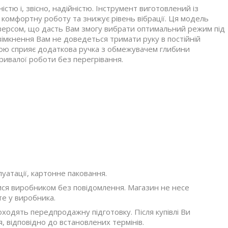
тю і, звісно, надійністю. Інструмент виготовлений із
 комфортну роботу та знижує рівень вібрації. Ця модель
ерсом, що дасть Вам змогу вибрати оптимальний режим під
 увімкнення Вам не доведеться тримати руку в постійній
тою сприяє додаткова ручка з обмежувачем глибини
тривалої роботи без перегрівання.
уатації, картонне паковання.
ися виробником без повідомлення. Магазин не несе
те у виробника.
оходять передпродажну підготовку. Після купівлі Ви
, відповідно до встановлених термінів.