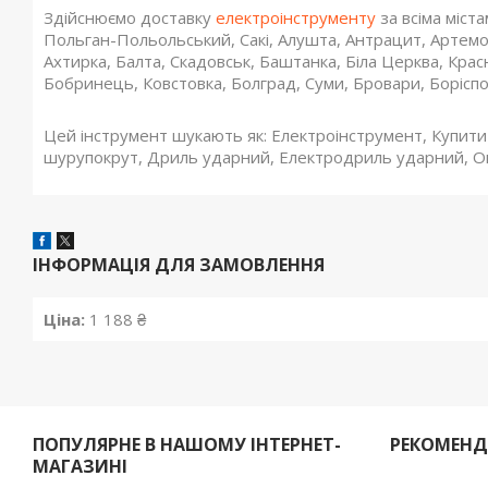
Здійснюємо доставку
електроінструменту
за всіма міста
Польган-Польольський, Сакі, Алушта, Антрацит, Артемов
Ахтирка, Балта, Скадовськ, Баштанка, Біла Церква, Кра
Бобринець, Ковстовка, Болград, Суми, Бровари, Боріспол
Цей інструмент шукають як: Електроінструмент, Купит
шурупокрут, Дриль ударний, Електродриль ударний, Оп
ІНФОРМАЦІЯ ДЛЯ ЗАМОВЛЕННЯ
Ціна:
1 188 ₴
ПОПУЛЯРНЕ В НАШОМУ ІНТЕРНЕТ-
РЕКОМЕН
МАГАЗИНІ