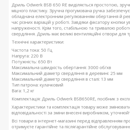
Дриль Odwerk BSB 650 RE виділяється простотою, зручніс
міцного пластику. Зручна прогумована ручка забезпечує
обладнана електронним регулюванням обертання й рев
час різних варіацій у роботі. Завдяки фіксатору кнопки
напруженості. Крім того, стабільною та тривалою робо
свердління. Дриль має великі вентиляційні отвори для 
Технічні характеристики:
Частота тока: 50 Гц
Напруга: 220 В
Потужність: 650 Вт
Максимальна швидкість обертання: 3000 об/хв
Максимальний діаметр свердління в деревині: 25 мм
Максимальний діаметр свердління в сталі: 13 мм
Тип патрона: кулачковий
Вага: 1,2 кг
Комплектація: Дриль Odwerk BSB650RE, посібник з експл
Характеристики та комплектація товару може змінюват
відповідальності за зміни внесені виробником, уточнюй
Всі товари в інтернет-магазині перед відправленням пр
отримуєте гарантійне та післягарантійне обслуговування