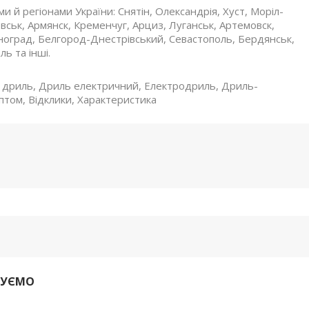
ми й регіонами України: Снятін, Олександрія, Хуст, Моріл-
ськ, Армянск, Кременчуг, Арциз, Луганськ, Артемовск,
сноград, Белгород-Днестрівський, Севастополь, Бердянськ,
ь та інші.
и дриль, Дриль електричний, Електродриль, Дриль-
том, Відклики, Характеристика
ДУЄМО