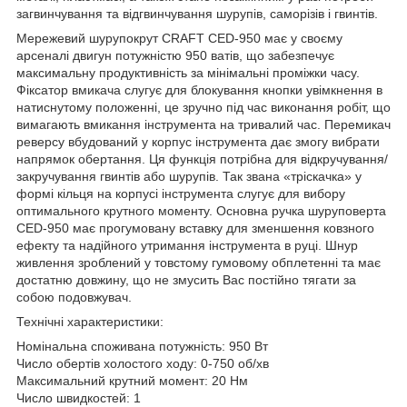
загвинчування та відгвинчування шурупів, саморізів і гвинтів.
Мережевий шурупокрут CRAFT CED-950 має у своєму
арсеналі двигун потужністю 950 ватів, що забезпечує
максимальну продуктивність за мінімальні проміжки часу.
Фіксатор вмикача слугує для блокування кнопки увімкнення в
натиснутому положенні, це зручно під час виконання робіт, що
вимагають вмикання інструмента на тривалий час. Перемикач
реверсу вбудований у корпус інструмента дає змогу вибрати
напрямок обертання. Ця функція потрібна для відкручування/
закручування гвинтів або шурупів. Так звана «тріскачка» у
формі кільця на корпусі інструмента слугує для вибору
оптимального крутного моменту. Основна ручка шуруповерта
CED-950 має прогумовану вставку для зменшення ковзного
ефекту та надійного утримання інструмента в руці. Шнур
живлення зроблений у товстому гумовому обплетенні та має
достатню довжину, що не змусить Вас постійно тягати за
собою подовжувач.
Технічні характеристики:
Номінальна споживана потужність: 950 Вт
Число обертів холостого ходу: 0-750 об/хв
Максимальний крутний момент: 20 Hм
Число швидкостей: 1