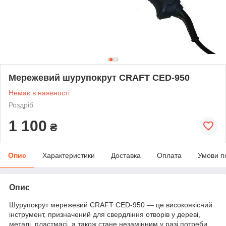
Мережевий шурупокрут CRAFT CED-950
Немає в наявності
Роздріб
1 100
₴
Опис
Характеристики
Доставка
Оплата
Умови п
Опис
Шурупокрут мережевий CRAFT CED-950 — це високоякісний
інструмент, призначений для свердління отворів у дереві,
металі, пластмасі, а також стане незамінним у разі потреби