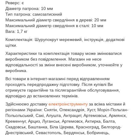
Реверс: є
Діаметр патрона: 10 мм
Тип патрона: самозатискний
Максимальний діаметр свердління в дереві: 20 мм
Максимальний діаметр свердління в сталі: 10 мм
Вага: 1,7 кг
Комплектація: Шурупокрут мережевий, інструкція, додаткові
щітки.
Характеристики та комплектація товару може змінюватися
виробником без повідомлення. Магазин не несе
відповідальності за зміни внесені виробником, уточнюйте у
виробника.
Всі товари в інтернет-магазині перед відправленням
проходять передпродажну підготовку. Після купівлі Ви
отримуєте гарантійне та післягарантійне обслуговування,
відповідно до встановлених термінів.
Здійснюємо доставку
електроінструменту
за всіма містами й
регіонами України: Снятін, Олександрія, Хуст, Моріл-Польган-
Польольський, Сакі, Алушта, Антрацит, Артемовськ, Армянск,
Кременчуг, Арциз, Луганськ, Артемовск, Ахтирка, Балта,
Скадовськ, Баштанка, Біла Церква, Красноград, Белгород-
Днестрівський, Севастополь, Бердянськ, Бобринець,