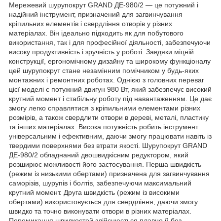
Мережевий шурупокрут GRAND ДЕ-980/2 — це потужний і
надійний інструмент, призначений для загвинчування
кріпильних елементів і свердління отворів у різних
матеріалах. Він ідеально підходить як для побутового
використання, так і для професійної діяльності, забезпечуючи
високу продуктивність і зручність у роботі. Завдяки міцній
конструкції, ергономічному дизайну та широкому функціоналу
цей шурупокрут стане незамінним помічником у будь-яких
монтажних і ремонтних роботах. Однією з головних переваг
цієї моделі є потужний двигун 980 Вт, який забезпечує високий
крутний момент і стабільну роботу під навантаженням. Це дає
змогу легко справлятися з кріпильними елементами різних
розмірів, а також свердлити отвори в дереві, металі, пластику
та інших матеріалах. Висока потужність робить інструмент
універсальним і ефективним, даючи змогу працювати навіть із
твердими поверхнями без втрати якості. Шурупокрут GRAND
ДЕ-980/2 обладнаний двошвидкісним редуктором, який
розширює можливості його застосування. Перша швидкість
(режим із низькими обертами) призначена для загвинчування
саморізів, шурупів і болтів, забезпечуючи максимальний
крутний момент. Друга швидкість (режим із високими
обертами) використовується для свердління, даючи змогу
швидко та точно виконувати отвори в різних матеріалах.
Перемикання швидкостей здійснюється плавно й без