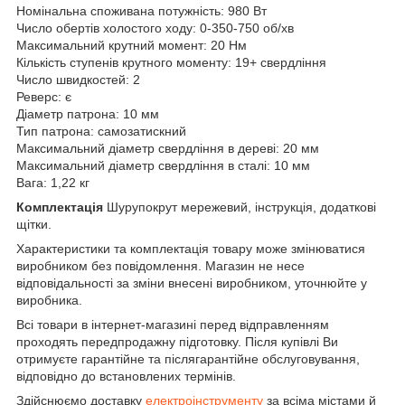
Номінальна споживана потужність: 980 Вт
Число обертів холостого ходу: 0-350-750 об/хв
Максимальний крутний момент: 20 Hм
Кількість ступенів крутного моменту: 19+ свердління
Число швидкостей: 2
Реверс: є
Діаметр патрона: 10 мм
Тип патрона: самозатискний
Максимальний діаметр свердління в дереві: 20 мм
Максимальний діаметр свердління в сталі: 10 мм
Вага: 1,22 кг
Комплектація
Шурупокрут мережевий, інструкція, додаткові
щітки.
Характеристики та комплектація товару може змінюватися
виробником без повідомлення. Магазин не несе
відповідальності за зміни внесені виробником, уточнюйте у
виробника.
Всі товари в інтернет-магазині перед відправленням
проходять передпродажну підготовку. Після купівлі Ви
отримуєте гарантійне та післягарантійне обслуговування,
відповідно до встановлених термінів.
Здійснюємо доставку
електроінструменту
за всіма містами й