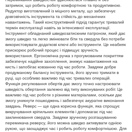
затримок, що робить роботу комфортною та продуктивною.
Редуктор виготовлений із міцного металу, що забезпечує
довговічність інструмента та стійкість до механічних
навантажень. Такий конструктивний підхід гарантує тривалий
термін експлуатації навіть за інтенсивної експлуатації.
Інструмент обладнаний швидкозатискним патроном, який дає
змогу швидко та легко змінювати біти та свердла без потреби
використовувати додаткові ключі або інструменти. Це неабияк
прискорює робочий процес і підвищує зручність
використання. Ергономічна ручка з прогумованим покриттям
забезпечує надійне захоплення, знижує навантаження на
кисть і запобігає ковзанню під час роботи. Завдяки добре
продуманому балансу інструмента, його зручно тримати в
руці, що особливо важливо під час тривалих операцій.
Функція регулювання обертів дає змогу точно настроювати
швидкість обертання залежно від типу виконуваних робіт. Це
важливо під час роботи з різними матеріалами, оскільки дає
змогу уникнути пошкоджень і забезпечує акуратне виконання
завдань. Реверс — ще одна корисна функція, яка спрощує
викручування кріпильних елементів і допомагає під час
заклинювання свердла. Завдяки зручному розташуванню
перемикача реверсу, його можна швидко активувати однією
рукою, що заощаджує час і робить роботу комфортнішою. Для