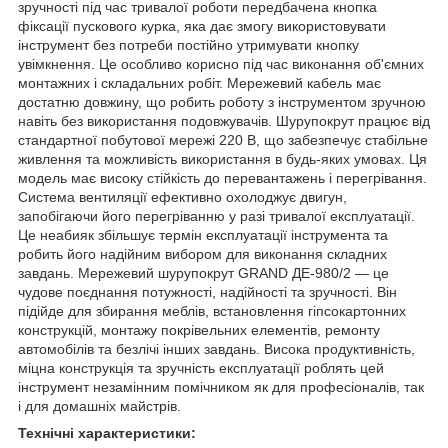
зручності під час тривалої роботи передбачена кнопка
фіксації пускового курка, яка дає змогу використовувати
інструмент без потреби постійно утримувати кнопку
увімкнення. Це особливо корисно під час виконання об'ємних
монтажних і складальних робіт. Мережевий кабель має
достатню довжину, що робить роботу з інструментом зручною
навіть без використання подовжувачів. Шурупокрут працює від
стандартної побутової мережі 220 В, що забезпечує стабільне
живлення та можливість використання в будь-яких умовах. Ця
модель має високу стійкість до перевантажень і перегрівання.
Система вентиляції ефективно охолоджує двигун,
запобігаючи його перегріванню у разі тривалої експлуатації.
Це неабияк збільшує термін експлуатації інструмента та
робить його надійним вибором для виконання складних
завдань. Мережевий шурупокрут GRAND ДЕ-980/2 — це
чудове поєднання потужності, надійності та зручності. Він
підійде для збирання меблів, встановлення гіпсокартонних
конструкцій, монтажу покрівельних елементів, ремонту
автомобілів та безлічі інших завдань. Висока продуктивність,
міцна конструкція та зручність експлуатації роблять цей
інструмент незамінним помічником як для професіоналів, так
і для домашніх майстрів.
Технічні характеристики: