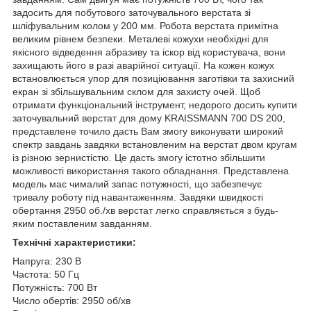
задосить для побутового заточувального верстата зі
шліфувальним колом у 200 мм. Робота верстата примітна
великим рівнем безпеки. Металеві кожухи необхідні для
якісного відведення абразиву та іскор від користувача, вони
захищають його в разі аварійної ситуації. На кожен кожух
встановлюється упор для позиціювання заготівки та захисний
екран зі збільшувальним склом для захисту очей. Щоб
отримати функціональний інструмент, недорого досить купити
заточувальний верстат для дому KRAISSMANN 700 DS 200,
представлене точило дасть Вам змогу виконувати широкий
спектр завдань завдяки встановленим на верстат двом кругам
із різною зернистістю. Це дасть змогу істотно збільшити
можливості використання такого обладнання. Представлена
модель має чималий запас потужності, що забезпечує
тривалу роботу під навантаженням. Завдяки швидкості
обертання 2950 об./хв верстат легко справляється з будь-
яким поставленим завданням.
Технічні характеристики:
Напруга: 230 В
Частота: 50 Гц
Потужність: 700 Вт
Число обертів: 2950 об/хв