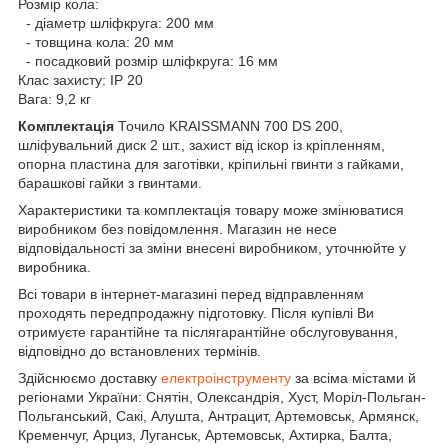
Розмір кола:
- діаметр шліфкруга: 200 мм
- товщина кола: 20 мм
- посадковий розмір шліфкруга: 16 мм
Клас захисту: IP 20
Вага: 9,2 кг
Комплектація
Точило KRAISSMANN 700 DS 200,
шліфувальний диск 2 шт., захист від іскор із кріпленням,
опорна пластина для заготівки, кріпильні гвинти з гайками,
барашкові гайки з гвинтами.
Характеристики та комплектація товару може змінюватися
виробником без повідомлення. Магазин не несе
відповідальності за зміни внесені виробником, уточнюйте у
виробника.
Всі товари в інтернет-магазині перед відправленням
проходять передпродажну підготовку. Після купівлі Ви
отримуєте гарантійне та післягарантійне обслуговування,
відповідно до встановлених термінів.
Здійснюємо доставку
електроінструменту
за всіма містами й
регіонами України: Снятін, Олександрія, Хуст, Моріл-Польган-
Польганський, Сакі, Алушта, Антрацит, Артемовськ, Армянск,
Кременчуг, Арциз, Луганськ, Артемовськ, Ахтирка, Балта,