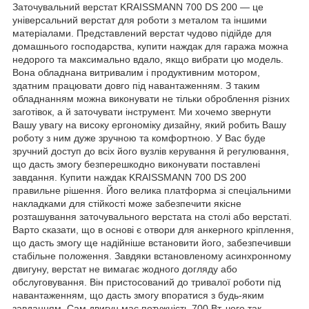
Заточувальний верстат KRAISSMANN 700 DS 200 — це
універсальний верстат для роботи з металом та іншими
матеріалами. Представлений верстат чудово підійде для
домашнього господарства, купити наждак для гаража можна
недорого та максимально вдало, якщо вибрати цю модель.
Вона обладнана витривалим і продуктивним мотором,
здатним працювати довго під навантаженням. З таким
обладнанням можна виконувати не тільки оброблення різних
заготівок, а й заточувати інструмент. Ми хочемо звернути
Вашу увагу на високу ергономіку дизайну, який робить Вашу
роботу з ним дуже зручною та комфортною. У Вас буде
зручний доступ до всіх його вузлів керування й регулювання,
що дасть змогу безперешкодно виконувати поставлені
завдання. Купити наждак KRAISSMANN 700 DS 200
правильне рішення. Його велика платформа зі спеціальними
накладками для стійкості може забезпечити якісне
розташування заточувального верстата на столі або верстаті.
Варто сказати, що в основі є отвори для анкерного кріплення,
що дасть змогу ще надійніше встановити його, забезпечивши
стабільне положення. Завдяки встановленому асинхронному
двигуну, верстат не вимагає жодного догляду або
обслуговування. Він пристосований до тривалої роботи під
навантаженням, що дасть змогу впоратися з будь-яким
завданням. Сам двигун має потужність 700 Вт, чого так