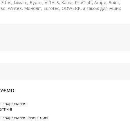
Eltos, Іжмаш, Буран, VITALS, Kama, ProCraft, Агард, Зріст,
ово, Wintex, Моноліт, Eurotec, ODWERK, а також для інших
ДУЄМО
я зварювання
атичні
я зварювання інверторні